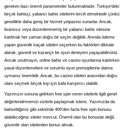
gereken bazı önemli parametreler bulunmaktadır. Türkiye’deki
birçok bahisçi, yabancı bahis sitelerini tercih etmektedir çünkü
genellikle daha geniş bir hizmet yelpazesi sunarlar. Ancak,
lisanssız veya düzenlenmemiş bir yabancı bahis sitesine
katılmak her zaman doğru bir seçim değildir. Anında ödeme
yapan güvenilir kaçak siteleri seçerken bu faktörleri dikkate
alarak, güvenli ve kazançlı bir oyun deneyimi yaşayabilirsiniz.
Ancak unutmayın, online bahis ve casino oyunlarına katılırken
yasal düzenlemelere ve sorumlu oyun prensiplerine daima
uymanız önemlidir. Ancak, bu casino siteleri arasından doğru
olanı seçmek birçok kişi için kafa karıştırıcı olabilir.
Yazımızın sonuna gelirken free spin veren sitelerle ilgili genel
değerlendirmemizi sizlerle paylaşmak isteriz. Yazımızda da
bahsettiğimiz gibi sektörde 400’den fazla free spin bonusu
alabileceğiniz siteler mevcut. Önemli olan bu bonuslar değil,
güvenilir olan sitelerden bonus almak.