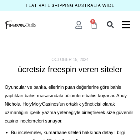
FLAT RATE SHIPPING AUSTRALIA WIDE
0
OCTOBER 15, 2024
ücretsiz freespin veren siteler
Oyuncular ve banka, ellerinin puan değerlerine göre bahis
yaptıkları bahis masasındaki bölümlere bahis koyarlar. Andy
Nichols, HolyMolyCasinos’un ortaklık yöneticisi olarak
uzmanlığını içerik yazma yeteneğiyle birleştirerek size güvenilir
casino incelemeleri sunuyor.
Bu incelemeler, kumarhane siteleri hakkında detaylı bilgi