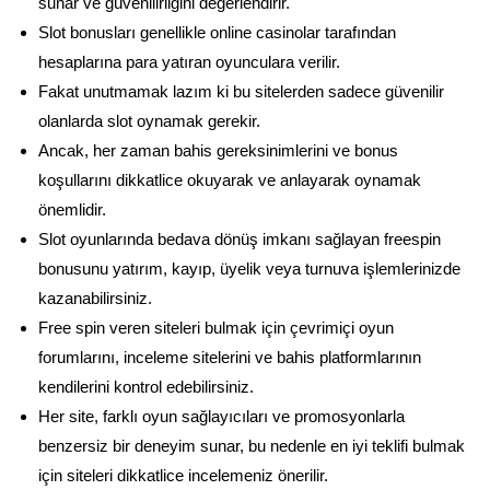
sunar ve güvenilirliğini değerlendirir.
Slot bonusları genellikle online casinolar tarafından
hesaplarına para yatıran oyunculara verilir.
Fakat unutmamak lazım ki bu sitelerden sadece güvenilir
olanlarda slot oynamak gerekir.
Ancak, her zaman bahis gereksinimlerini ve bonus
koşullarını dikkatlice okuyarak ve anlayarak oynamak
önemlidir.
Slot oyunlarında bedava dönüş imkanı sağlayan freespin
bonusunu yatırım, kayıp, üyelik veya turnuva işlemlerinizde
kazanabilirsiniz.
Free spin veren siteleri bulmak için çevrimiçi oyun
forumlarını, inceleme sitelerini ve bahis platformlarının
kendilerini kontrol edebilirsiniz.
Her site, farklı oyun sağlayıcıları ve promosyonlarla
benzersiz bir deneyim sunar, bu nedenle en iyi teklifi bulmak
için siteleri dikkatlice incelemeniz önerilir.