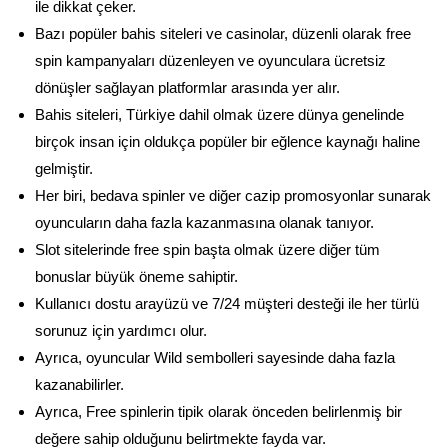
ile dikkat çeker.
Bazı popüler bahis siteleri ve casinolar, düzenli olarak free
spin kampanyaları düzenleyen ve oyunculara ücretsiz
dönüşler sağlayan platformlar arasında yer alır.
Bahis siteleri, Türkiye dahil olmak üzere dünya genelinde
birçok insan için oldukça popüler bir eğlence kaynağı haline
gelmiştir.
Her biri, bedava spinler ve diğer cazip promosyonlar sunarak
oyuncuların daha fazla kazanmasına olanak tanıyor.
Slot sitelerinde free spin başta olmak üzere diğer tüm
bonuslar büyük öneme sahiptir.
Kullanıcı dostu arayüzü ve 7/24 müşteri desteği ile her türlü
sorunuz için yardımcı olur.
Ayrıca, oyuncular Wild sembolleri sayesinde daha fazla
kazanabilirler.
Ayrıca, Free spinlerin tipik olarak önceden belirlenmiş bir
değere sahip olduğunu belirtmekte fayda var.