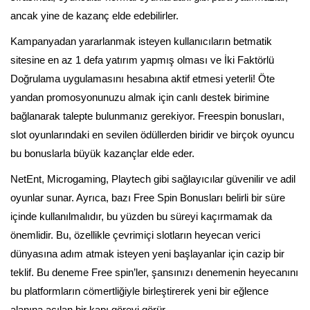
ancak yine de kazanç elde edebilirler.
Kampanyadan yararlanmak isteyen kullanıcıların betmatik
sitesine en az 1 defa yatırım yapmış olması ve İki Faktörlü
Doğrulama uygulamasını hesabına aktif etmesi yeterli! Öte
yandan promosyonunuzu almak için canlı destek birimine
bağlanarak talepte bulunmanız gerekiyor. Freespin bonusları,
slot oyunlarındaki en sevilen ödüllerden biridir ve birçok oyuncu
bu bonuslarla büyük kazançlar elde eder.
NetEnt, Microgaming, Playtech gibi sağlayıcılar güvenilir ve adil
oyunlar sunar. Ayrıca, bazı Free Spin Bonusları belirli bir süre
içinde kullanılmalıdır, bu yüzden bu süreyi kaçırmamak da
önemlidir. Bu, özellikle çevrimiçi slotların heyecan verici
dünyasına adım atmak isteyen yeni başlayanlar için cazip bir
teklif. Bu deneme Free spin’ler, şansınızı denemenin heyecanını
bu platformların cömertliğiyle birleştirerek yeni bir eğlence
alanına açılan bir kapı görevi görür.