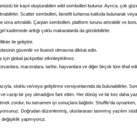
stü bir kayıt oluşturabilen wild sembolleri bulunur. Ayrıca, çok güzel 
ırabilirler. Scatter sembolleri, benefit turlarına katkıda bulunarak veya
uma artırabilir. Çarpan sembolleri, platform turunu artırabilir ve bon
 girl kademede arttığı çoklu makaralarda da görülebilirler.
kler ile geliştirir.
esinin güvenilir ve lisanslı olmasına dikkat edin.
in global jackpotlar etkinleştirilmez.
rsanlara, maceralara, tarihe, hayvanlara ve diğer birçok türe ithaf ed
ıyla, stoklu ve/veya geliştirme versiyonlarında da bulunabilirler. S
iz ve cazip bir şey olmadığını fark ettim. Her dönüş ve bir kez daha
ek zordur, bu tamamen iyi sonuçlara bağlıdır. Shuffle’da oynarken, çe
iyorsunuz. Doğrudan düzenlenmiş, uluslararası tanınmış yazılım stüd
 değişiklik yapmıyoruz.