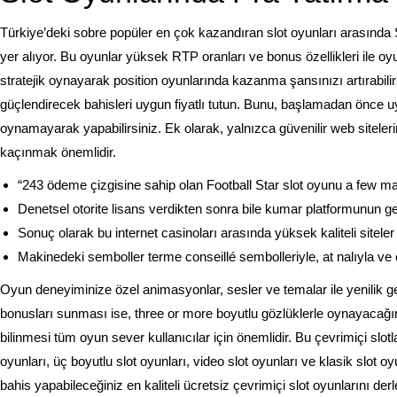
Türkiye’deki sobre popüler en çok kazandıran slot oyunları arasın
yer alıyor. Bu oyunlar yüksek RTP oranları ve bonus özellikleri ile o
stratejik oynayarak position oyunlarında kazanma şansınızı artırabilirs
güçlendirecek bahisleri uygun fiyatlı tutun. Bunu, başlamadan önce u
oynamayarak yapabilirsiniz. Ek olarak, yalnızca güvenilir web siteler
kaçınmak önemlidir.
“243 ödeme çizgisine sahip olan Football Star slot oyunu a few mak
Denetsel otorite lisans verdikten sonra bile kumar platformunun gele
Sonuç olarak bu internet casinoları arasında yüksek kaliteli siteler 
Makinedeki semboller terme conseillé sembolleriyle, at nalıyla ve ça
Oyun deneyiminize özel animasyonlar, sesler ve temalar ile yenilik ge
bonusları sunması ise, three or more boyutlu gözlüklerle oynayacağını
bilinmesi tüm oyun sever kullanıcılar için önemlidir. Bu çevrimiçi slot
oyunları, üç boyutlu slot oyunları, video slot oyunları ve klasik slot o
bahis yapabileceğiniz en kaliteli ücretsiz çevrimiçi slot oyunlarını der