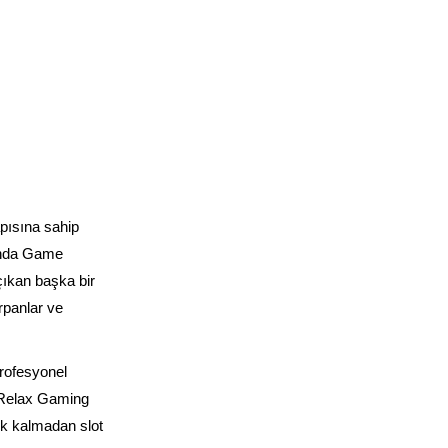
apısına sahip
sında Game
çıkan başka bir
rpanlar ve
profesyonel
n Relax Gaming
ek kalmadan slot