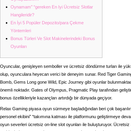
Oynamam” “gereken En Iyi Ücretsiz Slotlar
Hangileridir?
En İyi 5 Popüler Depozito/para Çekme
Yöntemleri
Bonus Türleri Ve Slot Makinelerindeki Bonus
Oyunları
Oyuncular, genişleyen semboller ve ücretsiz döndürme turları ile yüks
olup, oyunculara heyecan verici bir deneyim sunar. Red Tiger Gamin
Bomb, Gems Long gone Wild, Epic Journey gibi oyunlar bulunmaktadır.
önemli noktadır. Gates of Olympus, Pragmatic Play tarafından geliştir
bonus özellikleriyle kazançları artırdığı bir dünyada geçiyor.
Relax Gaming piyasa oyun sürmeye başladığından beri çok başarılır şi
personel ekibini” “takımına katması ile platformunu geliştirmeye dev
oyun severleri ücretsiz on-line slot oyunları ile buluşturuyor. Ücret