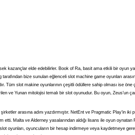
ek kazançlar elde edebilirler. Book of Ra, basit ama etkili bir oyun y
g tarafından bize sunulan eğlenceli slot machine game oyunları ara
 Tüm slot makine oyunlarının çeşitli ödüllere sahip olması ise öne 
ilen ve Yunan mitolojisi temalı bir slot oyunudur. Bu oyun, Zeus’un ça
rketler arasına adını yazdırmıştır. NetEnt ve Pragmatic Play’in iki 
am etti. Malta ve Alderney yasalarından aldığı lisans ile oyun oynata
siz slot oyunları, oyuncuların bir hesap indirmeye veya kaydetmeye ger