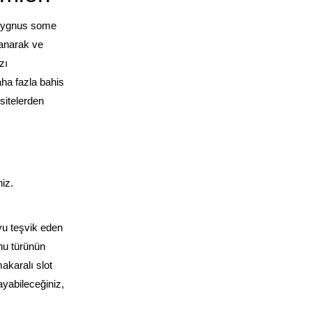
 Cygnus some
lanarak ve
zı
aha fazla bahis
sitelerden
niz.
yu teşvik eden
unu türünün
makaralı slot
ayabileceğiniz,