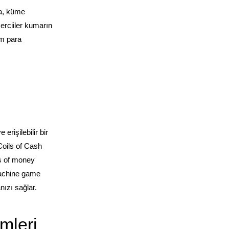
ma, küme
erciiler kumarın
um para
rişilebilir bir
 Coils of Cash
ls of money
machine game
ızı sağlar.
mleri