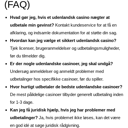
(FAQ)
Hvad gør jeg, hvis et udenlandsk casino nægter at
udbetale min gevinst?
Kontakt kundeservice for at få en
afklaring, og indsamle dokumentation for at støtte din sag.
Hvordan kan jeg vælge et sikkert udenlandsk casino?
Tjek licenser, brugeranmeldelser og udbetalingsmuligheder,
før du tilmelder dig.
Er der nogle udenlandske casinoer, jeg skal undgå?
Undersøg anmeldelser og anmeldt problemer med
udbetalinger hos specifikke casinoer, før du spiller.
Hvor hurtigt udbetaler de bedste udenlandske casinoer?
De mest pålidelige casinoer tilbyder generelt udbetaling inden
for 1-3 dage.
Kan jeg få juridisk hjælp, hvis jeg har problemer med
udbetalinger?
Ja, hvis problemet ikke løses, kan det være
en god idé at søge juridisk rådgivning.