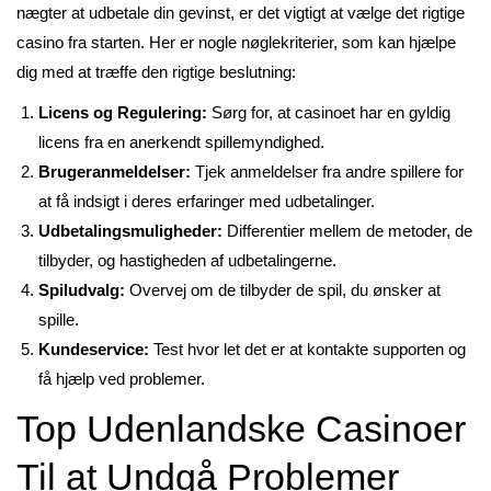
nægter at udbetale din gevinst, er det vigtigt at vælge det rigtige
casino fra starten. Her er nogle nøglekriterier, som kan hjælpe
dig med at træffe den rigtige beslutning:
Licens og Regulering:
Sørg for, at casinoet har en gyldig
licens fra en anerkendt spillemyndighed.
Brugeranmeldelser:
Tjek anmeldelser fra andre spillere for
at få indsigt i deres erfaringer med udbetalinger.
Udbetalingsmuligheder:
Differentier mellem de metoder, de
tilbyder, og hastigheden af udbetalingerne.
Spiludvalg:
Overvej om de tilbyder de spil, du ønsker at
spille.
Kundeservice:
Test hvor let det er at kontakte supporten og
få hjælp ved problemer.
Top Udenlandske Casinoer
Til at Undgå Problemer