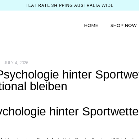
FLAT RATE SHIPPING AUSTRALIA WIDE
HOME
SHOP NOW
JULY 4, 2026
sychologie hinter Sportwe
tional bleiben
chologie hinter Sportwett