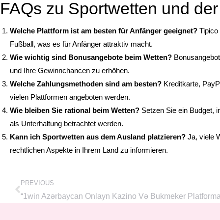
FAQs zu Sportwetten und der 
Welche Plattform ist am besten für Anfänger geeignet?
Tipico 
Fußball, was es für Anfänger attraktiv macht.
Wie wichtig sind Bonusangebote beim Wetten?
Bonusangebote 
und Ihre Gewinnchancen zu erhöhen.
Welche Zahlungsmethoden sind am besten?
Kreditkarte, Pay
vielen Plattformen angeboten werden.
Wie bleiben Sie rational beim Wetten?
Setzen Sie ein Budget, i
als Unterhaltung betrachtet werden.
Kann ich Sportwetten aus dem Ausland platzieren?
Ja, viele W
rechtlichen Aspekte in Ihrem Land zu informieren.
PREVIOUS
“1win Azərbaycan Onlayn Kazino Və Bukmeker Platforma