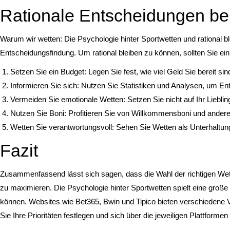
Rationale Entscheidungen bei
Warum wir wetten: Die Psychologie hinter Sportwetten und rational bl
Entscheidungsfindung. Um rational bleiben zu können, sollten Sie ein
Setzen Sie ein Budget: Legen Sie fest, wie viel Geld Sie bereit sin
Informieren Sie sich: Nutzen Sie Statistiken und Analysen, um En
Vermeiden Sie emotionale Wetten: Setzen Sie nicht auf Ihr Liebl
Nutzen Sie Boni: Profitieren Sie von Willkommensboni und ander
Wetten Sie verantwortungsvoll: Sehen Sie Wetten als Unterhaltun
Fazit
Zusammenfassend lässt sich sagen, dass die Wahl der richtigen Wettp
zu maximieren. Die Psychologie hinter Sportwetten spielt eine große
können. Websites wie Bet365, Bwin und Tipico bieten verschiedene Vo
Sie Ihre Prioritäten festlegen und sich über die jeweiligen Plattformen