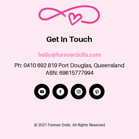
Get In Touch
hello@foreverdolls.com
Ph: 0410 692 819 Port Douglas, Queensland
ABN: 69615777994
© 2021 Forever Dolls. All Rights Reserved