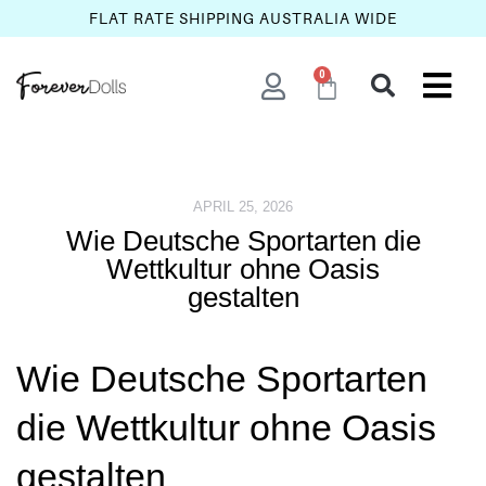
FLAT RATE SHIPPING AUSTRALIA WIDE
0
APRIL 25, 2026
Wie Deutsche Sportarten die
Wettkultur ohne Oasis
gestalten
Wie Deutsche Sportarten
die Wettkultur ohne Oasis
gestalten