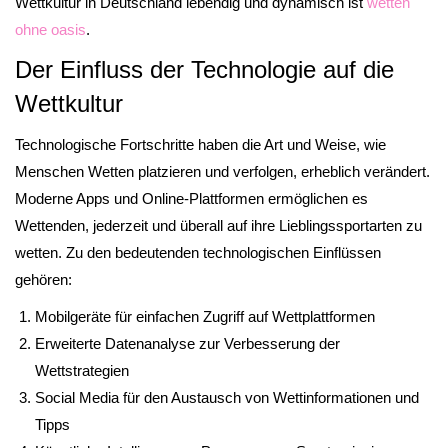
Wettkultur in Deutschland lebendig und dynamisch ist
wetten
ohne oasis
.
Der Einfluss der Technologie auf die
Wettkultur
Technologische Fortschritte haben die Art und Weise, wie
Menschen Wetten platzieren und verfolgen, erheblich verändert.
Moderne Apps und Online-Plattformen ermöglichen es
Wettenden, jederzeit und überall auf ihre Lieblingssportarten zu
wetten. Zu den bedeutenden technologischen Einflüssen
gehören:
Mobilgeräte für einfachen Zugriff auf Wettplattformen
Erweiterte Datenanalyse zur Verbesserung der
Wettstrategien
Social Media für den Austausch von Wettinformationen und
Tipps