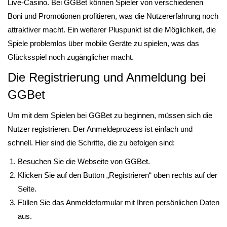
Live-Casino. Bei GGBet können Spieler von verschiedenen
Boni und Promotionen profitieren, was die Nutzererfahrung noch
attraktiver macht. Ein weiterer Pluspunkt ist die Möglichkeit, die
Spiele problemlos über mobile Geräte zu spielen, was das
Glücksspiel noch zugänglicher macht.
Die Registrierung und Anmeldung bei
GGBet
Um mit dem Spielen bei GGBet zu beginnen, müssen sich die
Nutzer registrieren. Der Anmeldeprozess ist einfach und
schnell. Hier sind die Schritte, die zu befolgen sind:
Besuchen Sie die Webseite von GGBet.
Klicken Sie auf den Button „Registrieren“ oben rechts auf der
Seite.
Füllen Sie das Anmeldeformular mit Ihren persönlichen Daten
aus.