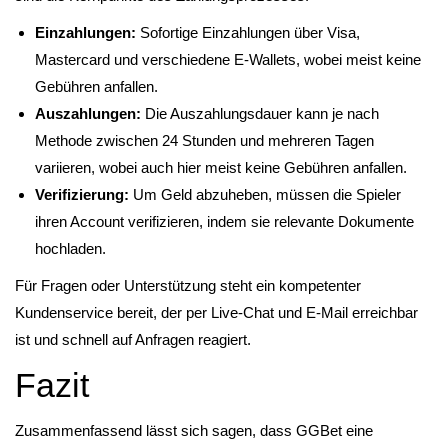
Einzahlungen:
Sofortige Einzahlungen über Visa,
Mastercard und verschiedene E-Wallets, wobei meist keine
Gebühren anfallen.
Auszahlungen:
Die Auszahlungsdauer kann je nach
Methode zwischen 24 Stunden und mehreren Tagen
variieren, wobei auch hier meist keine Gebühren anfallen.
Verifizierung:
Um Geld abzuheben, müssen die Spieler
ihren Account verifizieren, indem sie relevante Dokumente
hochladen.
Für Fragen oder Unterstützung steht ein kompetenter
Kundenservice bereit, der per Live-Chat und E-Mail erreichbar
ist und schnell auf Anfragen reagiert.
Fazit
Zusammenfassend lässt sich sagen, dass GGBet eine