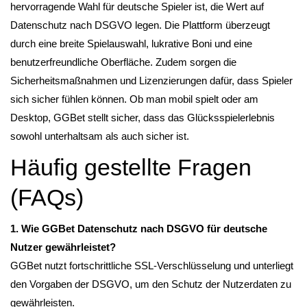
hervorragende Wahl für deutsche Spieler ist, die Wert auf
Datenschutz nach DSGVO legen. Die Plattform überzeugt
durch eine breite Spielauswahl, lukrative Boni und eine
benutzerfreundliche Oberfläche. Zudem sorgen die
Sicherheitsmaßnahmen und Lizenzierungen dafür, dass Spieler
sich sicher fühlen können. Ob man mobil spielt oder am
Desktop, GGBet stellt sicher, dass das Glücksspielerlebnis
sowohl unterhaltsam als auch sicher ist.
Häufig gestellte Fragen
(FAQs)
1. Wie GGBet Datenschutz nach DSGVO für deutsche
Nutzer gewährleistet?
GGBet nutzt fortschrittliche SSL-Verschlüsselung und unterliegt
den Vorgaben der DSGVO, um den Schutz der Nutzerdaten zu
gewährleisten.