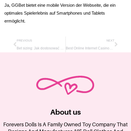
Ja, GGBet bietet eine mobile Version der Webseite, die ein
optimales Spielerlebnis auf Smartphones und Tablets
ermöglicht.
PREVIOUS
NEXT
Bet sizing: Jak dostosować swoje stawki do statusu bankrolla
Best Online Internet Casinos In Australia The Particular Real Deal Funds 2026
About us
Forevers Dolls Is A Family Owned Toy Company That