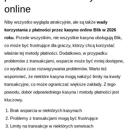
online
Niby wszystko wygląda atrakcyjnie, ale są także
wady
korzystania z płatności przez kasyno online Blik w 2026
roku
. Przede wszystkim, nie wszystkie kasyna obsługują Blik,
co może być frustrujące dla graczy, którzy chcą korzystać
właśnie tej metody płatności. Dodatkowo, w przypadku
problemów z transakcjami, wsparcie może być mniej dostępne,
co wydłuża czas rozwiązywania problemów. Warto też
wspomnieć, że niektóre kasyna mogą nałożyć limity na kwoty
transakcyjne, co może ograniczać większe zakłady. Z tego
powodu, dobór odpowiedniego kasyna i metody płatności jest
kluczowy.
Brak wsparcia w niektórych kasynach
Problemy z transakcjami mogą być frustrujące
Limity na transakcje w niektórych serwisach