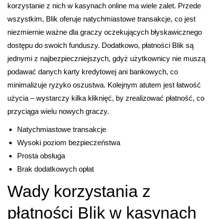
korzystanie z nich w kasynach online ma wiele zalet. Przede
wszystkim, Blik oferuje natychmiastowe transakcje, co jest
niezmiernie ważne dla graczy oczekujących błyskawicznego
dostępu do swoich funduszy. Dodatkowo, płatności Blik są
jednymi z najbezpieczniejszych, gdyż użytkownicy nie muszą
podawać danych karty kredytowej ani bankowych, co
minimalizuje ryzyko oszustwa. Kolejnym atutem jest łatwość
użycia – wystarczy kilka kliknięć, by zrealizować płatność, co
przyciąga wielu nowych graczy.
Natychmiastowe transakcje
Wysoki poziom bezpieczeństwa
Prosta obsługa
Brak dodatkowych opłat
Wady korzystania z
płatności Blik w kasynach