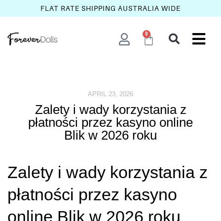
FLAT RATE SHIPPING AUSTRALIA WIDE
0
APRIL 23, 2026
Zalety i wady korzystania z
płatności przez kasyno online
Blik w 2026 roku
Zalety i wady korzystania z
płatności przez kasyno
online Blik w 2026 roku