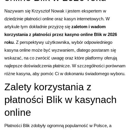
Nazywam się Krzysztof Nowak i jestem ekspertem w
dziedzinie płatności online oraz kasyn internetowych. W
artykule tym dokładnie przyjrzę się
zaletom i wadom
korzystania z płatności przez kasyno online Blik w 2026
roku
. Z perspektywy użytkownika, wybór odpowiedniego
kasyna online może być wyzwaniem, dlatego postaram się
wskazać, na co zwrócić uwagę oraz które platformy oferują
najlepsze doświadczenia płatnicze. W szczególności porównam
różne kasyna, aby pomóc Ci w dokonaniu świadomego wyboru.
Zalety korzystania z
płatności Blik w kasynach
online
Płatności Blik zdobyły ogromną popularność w Polsce, a