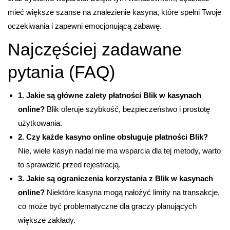
mieć większe szanse na znalezienie kasyna, które spełni Twoje
oczekiwania i zapewni emocjonującą zabawę.
Najczęściej zadawane
pytania (FAQ)
1. Jakie są główne zalety płatności Blik w kasynach
online?
Blik oferuje szybkość, bezpieczeństwo i prostotę
użytkowania.
2. Czy każde kasyno online obsługuje płatności Blik?
Nie, wiele kasyn nadal nie ma wsparcia dla tej metody, warto
to sprawdzić przed rejestracją.
3. Jakie są ograniczenia korzystania z Blik w kasynach
online?
Niektóre kasyna mogą nałożyć limity na transakcje,
co może być problematyczne dla graczy planujących
większe zakłady.