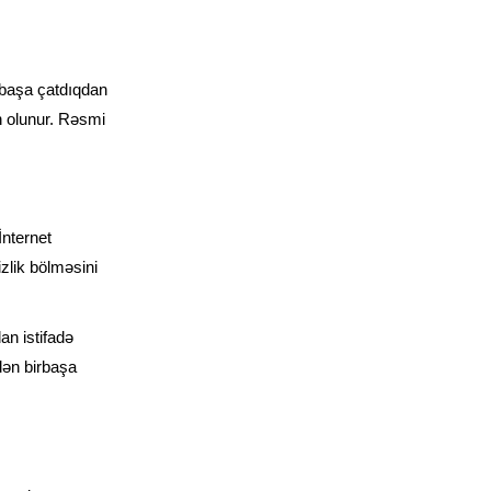
 başa çatdıqdan
in olunur. Rəsmi
nternet
zlik bölməsini
an istifadə
dən birbaşa