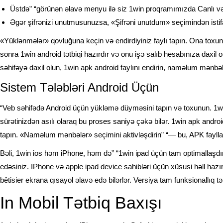
Üstdə” “görünən əlavə menyu ilə siz 1win proqramımızda Canlı və K
Əgər şifrənizi unutmusunuzsa, «Şifrəni unutdum» seçimindən istifa
«Yüklənmələr» qovluğuna keçin və endirdiyiniz faylı tapın. Ona toxu
sonra 1win android tətbiqi hazırdır və onu işə salıb hesabınıza daxil ol
səhifəyə daxil olun, 1win apk android faylını endirin, naməlum mənbəl
Sistem Tələbləri Android Üçün
“Veb səhifədə Android üçün yükləmə düyməsini tapın və toxunun. 1wi
sürətinizdən asılı olaraq bu proses saniyə çəkə bilər. 1win apk andro
tapın. «Naməlum mənbələr» seçimini aktivləşdirin” “— bu, APK fayllar
Bəli, 1win ios həm iPhone, həm də” “1win ipad üçün tam optimallaşdırı
edəsiniz. IPhone və apple ipad device sahibləri üçün xüsusi həll hazı
bêtisier ekrana qısayol əlavə edə bilərlər. Versiya tam funksionallıq 
In Mobil Tətbiq Baxışı