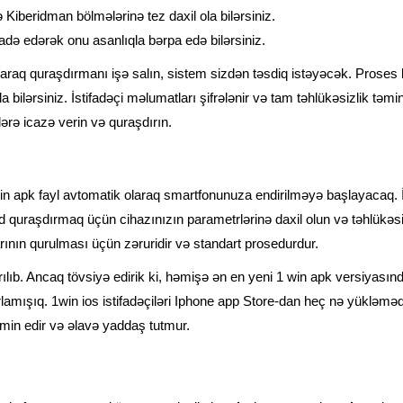
iberidman bölmələrinə tez daxil ola bilərsiniz.
də edərək onu asanlıqla bərpa edə bilərsiniz.
naraq quraşdırmanı işə salın, sistem sizdən təsdiq istəyəcək. Proses
a bilərsiniz. İstifadəçi məlumatları şifrələnir və tam təhlükəsizlik təm
ərə icazə verin və quraşdırın.
n apk fayl avtomatik olaraq smartfonunuza endirilməyə başlayacaq. İ
id quraşdırmaq üçün cihazınızın parametrlərinə daxil olun və təhlükəsi
ının qurulması üçün zəruridir və standart prosedurdur.
lıb. Ancaq tövsiyə edirik ki, həmişə ən en yeni 1 win apk versiyasınd
rlamışıq. 1win ios istifadəçiləri Iphone app Store-dan heç nə yükləmə
təmin edir və əlavə yaddaş tutmur.