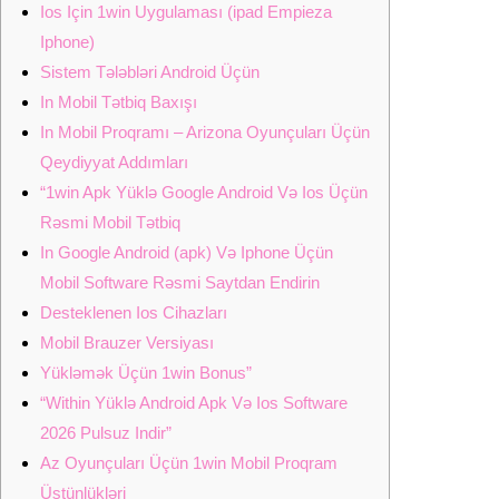
Ios Için 1win Uygulaması (ipad Empieza
Iphone)
Sistem Tələbləri Android Üçün
In Mobil Tətbiq Baxışı
In Mobil Proqramı – Arizona Oyunçuları Üçün
Qeydiyyat Addımları
“1win Apk Yüklə Google Android Və Ios Üçün
Rəsmi Mobil Tətbiq
In Google Android (apk) Və Iphone Üçün
Mobil Software Rəsmi Saytdan Endirin
Desteklenen Ios Cihazları
Mobil Brauzer Versiyası
Yükləmək Üçün 1win Bonus”
“Within Yüklə Android Apk Və Ios Software
2026 Pulsuz Indir”
Az Oyunçuları Üçün 1win Mobil Proqram
Üstünlükləri