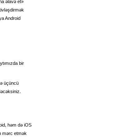
na əlavə et»
tivləşdirmək
ya Android
ytımızda bir
 və üçüncü
ləcəksiniz.
oid, həm də iOS
dan mərc etmək