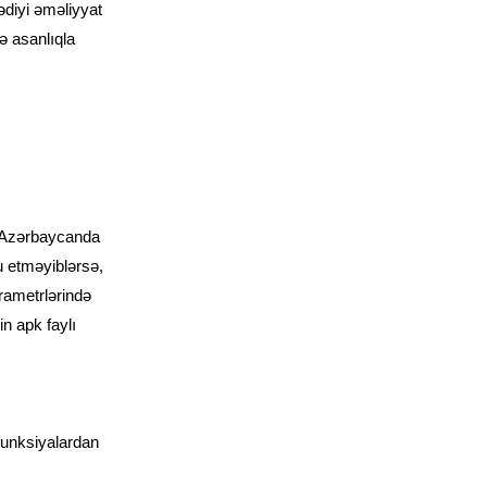
ədiyi əməliyyat
lə asanlıqla
də Azərbaycanda
u etməyiblərsə,
arametrlərində
in apk faylı
funksiyalardan