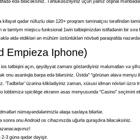
fadə edə biləcəksiniz. Təhlükəsizliyiniz üçün yalnız orijinal mənbəd
ifayət qədər nüfuzlu olan 120+ proqram təminatçısı tərəfindən təmin 
w tamtym miejscu funksional 1win tətbiqimizdən istifadənin bir sıra f
məklə əldə etdikləri ən mühüm üstünlükləri növbəti paraqrafda nəzərdə
ad Empieza Iphone)
 tətbiqini açın, qeydiyyat zamanı göstərdiyiniz məlumatları və şifrə
k onu asanlıqla bərpa edə bilərsiniz. Üstdə” “görünən əlavə menyu il
. ‘Tədbirlər’ üzərinə kliklədiyiniz zaman, xüsusi idman növləri üzrə t
zino lobbimizə spicilège ekranın əsas menyusunda “Casino” seçimini e
 xidmətləri nümayəndələrimizlə əlaqə saxlaya bilərlər.
ə sonra onu Android os cihazınızda uğurla quraşdıra biləcəksiniz.
qazanacaqsınız!
 2-3 günə qədər dəyişir.