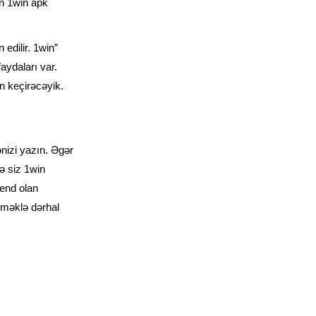
ən 1win apk
edilir. 1win”
aydaları var.
n keçirəcəyik.
nizi yazın. Əgər
ə siz 1win
rend olan
tməklə dərhal