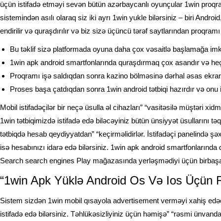
üçün istifadə etməyi sevən bütün azərbaycanlı oyunçular 1win proqram
sistemindən asılı olaraq siz iki ayrı 1win yukle bilərsiniz – biri Androi
endirilir və quraşdırılır və biz sizə üçüncü tərəf saytlarından proqr
Bu təklif sizə platformada oyuna daha çox vəsaitlə başlamağa imk
1win apk android smartfonlarında quraşdırmaq çox asandır və heç bi
Proqramı işə saldıqdan sonra kazino bölməsinə dərhal əsas ekran
Proses başa çatdıqdan sonra 1win android tətbiqi hazırdır və onu iş
Mobil istifadəçilər bir neçə üsulla əl cihazları” “vasitəsilə müştəri 
1win tətbiqimizdə istifadə edə biləcəyiniz bütün ünsiyyət üsullarını 
tətbiqdə hesab qeydiyyatdan” “keçirməlidirlər. İstifadəçi panelində şəx
isə hesabınızı idarə edə bilərsiniz. 1win apk android smartfonlarında 
Search search engines Play mağazasında yerləşmədiyi üçün birbaşa 
“1win Apk Yüklə Android Os Və Ios Üçün 
Sistem sizdən 1win mobil qısayola advertisement verməyi xahiş edəc
istifadə edə bilərsiniz. Təhlükəsizliyiniz üçün həmişə” “rəsmi ünvandan