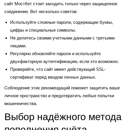
сайт Мостбет стоит заходить только через защищенное
соединение. Вот несколько советов:
Используйте сложные пароли, содержащие буквы,
цифры и специальные символы.
Не делитесь своими учетными данными с третьими
лицами.
Регулярно обновляйте пароли и используйте
двухфакторную аутентификацию, если это возможно.
Проверяйте, что сайт имеет действующий SSL-
сертификат перед вводом личных данных.
Соблюдение этих рекомендаций поможет защитить ваше
личное пространство и предотвратить любые попытки
мошенничества.
Выбор надёжного метода
пополнения счёта