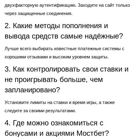
двухфакторную аутентификацию. Заходите на сайт только
через защищенные соединения.
2. Какие методы пополнения и
вывода средств самые надёжные?
Лучше всего выбирать известные платежные системы с
хорошими отзывами и высоким уровнем защиты.
3. Как контролировать свои ставки и
не проигрывать больше, чем
запланировано?
Установите лимиты на ставки и время игры, а также
следите за своими результатами.
4. Где можно ознакомиться с
бонусами и акциями Мостбет?