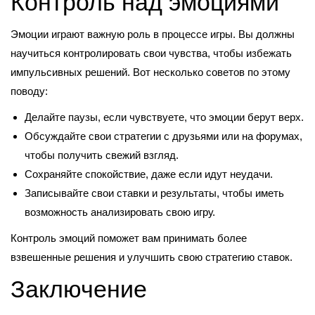
Контроль над эмоциями
Эмоции играют важную роль в процессе игры. Вы должны
научиться контролировать свои чувства, чтобы избежать
импульсивных решений. Вот несколько советов по этому
поводу:
Делайте паузы, если чувствуете, что эмоции берут верх.
Обсуждайте свои стратегии с друзьями или на форумах,
чтобы получить свежий взгляд.
Сохраняйте спокойствие, даже если идут неудачи.
Записывайте свои ставки и результаты, чтобы иметь
возможность анализировать свою игру.
Контроль эмоций поможет вам принимать более
взвешенные решения и улучшить свою стратегию ставок.
Заключение