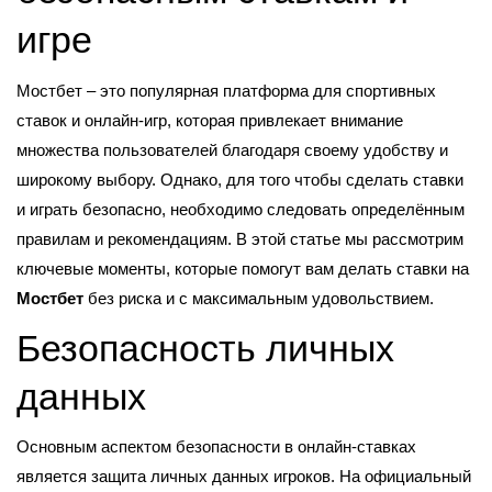
игре
Мостбет – это популярная платформа для спортивных
ставок и онлайн-игр, которая привлекает внимание
множества пользователей благодаря своему удобству и
широкому выбору. Однако, для того чтобы сделать ставки
и играть безопасно, необходимо следовать определённым
правилам и рекомендациям. В этой статье мы рассмотрим
ключевые моменты, которые помогут вам делать ставки на
Мостбет
без риска и с максимальным удовольствием.
Безопасность личных
данных
Основным аспектом безопасности в онлайн-ставках
является защита личных данных игроков. На официальный