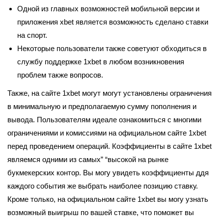
Одной из главных возможностей мобильной версии и
приложения xbet является возможность сделано ставки
на спорт.
Некоторые пользователи также советуют обходиться в
службу поддержке 1xbet в любом возникновения
проблем также вопросов.
Также, на сайте 1xbet могут могут установлены ограничения
в минимальную и предполагаемую сумму пополнения и
вывода. Пользователям идеале ознакомиться с многими
ограничениями и комиссиями на официальном сайте 1xbet
перед проведением операций. Коэффициенты в сайте 1xbet
являемся одними из самых” “высокой на рынке
букмекерских контор. Вы могу увидеть коэффициенты ддя
каждого события же выбрать наиболее позицию ставку.
Кроме только, на официальном сайте 1xbet вы могу узнать
возможный выигрыш по вашей ставке, что поможет вы