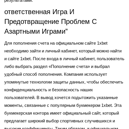
результатами.
ответственная Игра И
Предотвращение Проблем С
Азартными Играми”
Для пополнения счета на официальном сайте 1xbet
необходимо зайти и личный кабинет, который можно найти
и сайте 1xbet. После входа в личный кабинет, пользователь
либо выбрать раздел «Пополнение счета» и выбрал
удобный способ пополнения. Компания использует
упомянутые технологии защиты данных, чтобы обеспечить
конфиденциальность и безопасность наших
пользователей. В вывод хочется подытожить указанные
моменты, связанные с популярным букмекером 1xbet. Эта
букмекерская контора имеет официальный сайт, который
предлагает широкий выбор спортивных случившихся и
высокие коэффициенты. Таким образом, и официальном