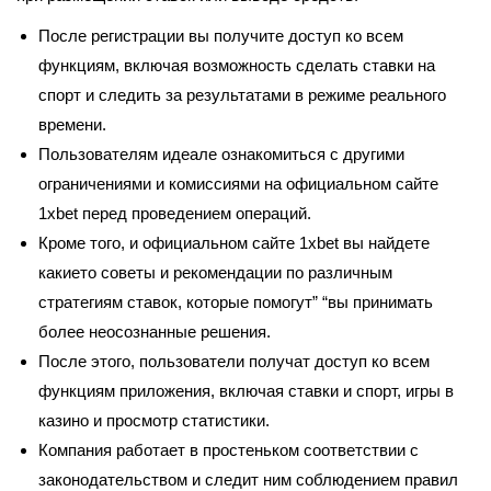
После регистрации вы получите доступ ко всем
функциям, включая возможность сделать ставки на
спорт и следить за результатами в режиме реального
времени.
Пользователям идеале ознакомиться с другими
ограничениями и комиссиями на официальном сайте
1xbet перед проведением операций.
Кроме того, и официальном сайте 1xbet вы найдете
какието советы и рекомендации по различным
стратегиям ставок, которые помогут” “вы принимать
более неосознанные решения.
После этого, пользователи получат доступ ко всем
функциям приложения, включая ставки и спорт, игры в
казино и просмотр статистики.
Компания работает в простеньком соответствии с
законодательством и следит ним соблюдением правил