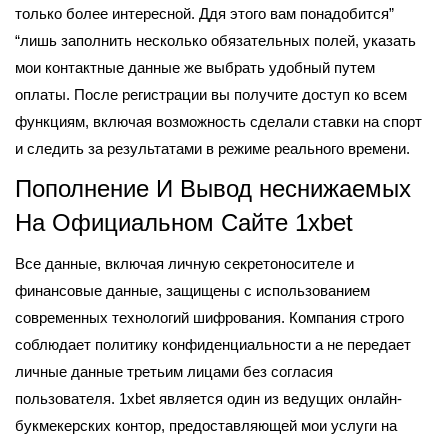
только более интересной. Ддя этого вам понадобится”
“лишь заполнить несколько обязательных полей, указать
мои контактные данные же выбрать удобный путем
оплаты. После регистрации вы получите доступ ко всем
функциям, включая возможность сделали ставки на спорт
и следить за результатами в режиме реального времени.
Пополнение И Вывод неснижаемых
На Официальном Сайте 1xbet
Все данные, включая личную секретоносителе и
финансовые данные, защищены с использованием
современных технологий шифрования. Компания строго
соблюдает политику конфиденциальности а не передает
личные данные третьим лицами без согласия
пользователя. 1xbet является один из ведущих онлайн-
букмекерских контор, предоставляющей мои услуги на