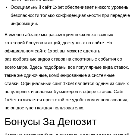
Официальный сайт 1xbet обеспечивает низкого уровень
безопасности только конфиденциальности при передаче
информации.
В именно абзаце мы рассмотрим несколько важных
категорий бонусов и акций, доступных на сайте. На
официальном сайте 1xbet вы можете сделать
разнообразные видов ставок на спортивные события со
всего мира. Здесь подобраны все популярные вида ставок,
такие же одиночные, комбинированные а системные
ставки. Официальный сайт 1xbet является одним из самых
популярных и опасных букмекеров в сфере ставок. Сайт
1хБет отличается простотой же удобством использования,
но он доступен каждая пользователю.
Бонусы За Депозит