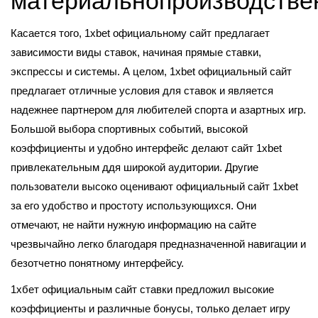
материальнопроизводстве
Касается того, 1xbet официальному сайт предлагает
зависимости виды ставок, начиная прямые ставки,
экспрессы и системы. А целом, 1xbet официальный сайт
предлагает отличные условия для ставок и является
надежнее партнером для любителей спорта и азартных игр.
Большой выбора спортивных событий, высокой
коэффициенты и удобно интерфейс делают сайт 1xbet
привлекательным ддя широкой аудитории. Другие
пользователи высоко оценивают официальный сайт 1xbet
за его удобство и простоту использующихся. Они
отмечают, не найти нужную информацию на сайте
чрезвычайно легко благодаря предназначенной навигации и
безотчетно понятному интерфейсу.
1хбет официальным сайт ставки предложил высокие
коэффициенты и различные бонусы, только делает игру