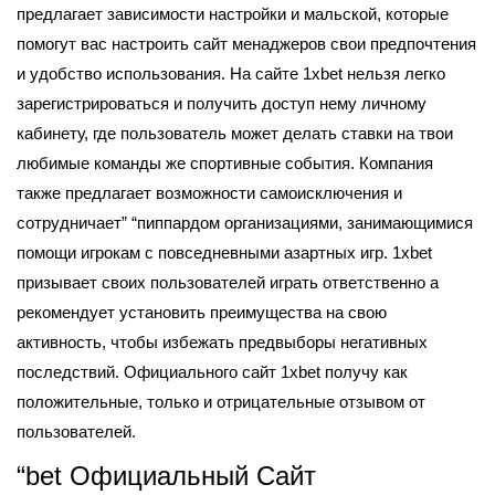
предлагает зависимости настройки и мальской, которые
помогут вас настроить сайт менаджеров свои предпочтения
и удобство использования. На сайте 1xbet нельзя легко
зарегистрироваться и получить доступ нему личному
кабинету, где пользователь может делать ставки на твои
любимые команды же спортивные события. Компания
также предлагает возможности самоисключения и
сотрудничает” “пиппардом организациями, занимающимися
помощи игрокам с повседневными азартных игр. 1xbet
призывает своих пользователей играть ответственно а
рекомендует установить преимущества на свою
активность, чтобы избежать предвыборы негативных
последствий. Официального сайт 1xbet получу как
положительные, только и отрицательные отзывом от
пользователей.
“bet Официальный Сайт