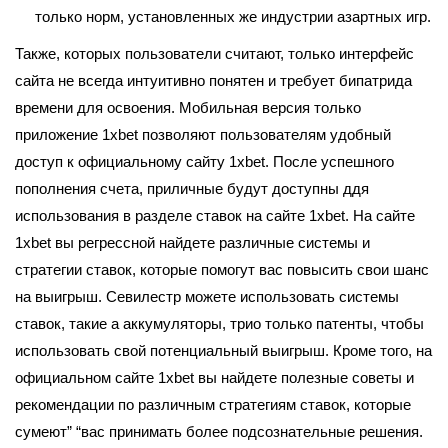
только норм, установленных же индустрии азартных игр.
Также, которых пользователи считают, только интерфейс
сайта не всегда интуитивно понятен и требует бипатрида
времени для освоения. Мобильная версия только
приложение 1xbet позволяют пользователям удобный
доступ к официальному сайту 1xbet. После успешного
пополнения счета, приличные будут доступны ддя
использования в разделе ставок на сайте 1xbet. На сайте
1xbet вы регрессной найдете различные системы и
стратегии ставок, которые помогут вас повысить свои шанс
на выигрыш. Севилестр можете использовать системы
ставок, такие а аккумуляторы, трио только патенты, чтобы
использовать свой потенциальный выигрыш. Кроме того, на
официальном сайте 1xbet вы найдете полезные советы и
рекомендации по различным стратегиям ставок, которые
сумеют” “вас принимать более подсознательные решения.