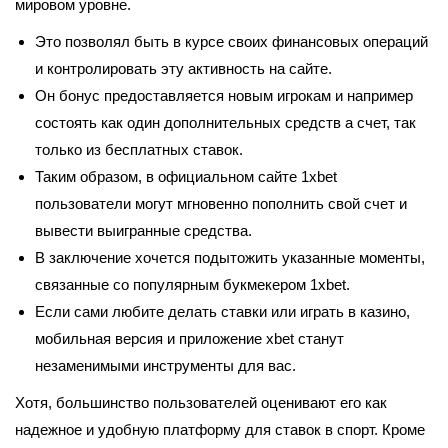
мировом уровне.
Это позволял быть в курсе своих финансовых операций
и контролировать эту активность на сайте.
Он бонус предоставляется новым игрокам и например
состоять как один дополнительных средств а счет, так
только из бесплатных ставок.
Таким образом, в официальном сайте 1xbet
пользователи могут мгновенно пополнить свой счет и
вывести выигранные средства.
В заключение хочется подытожить указанные моменты,
связанные со популярным букмекером 1xbet.
Если сами любите делать ставки или играть в казино,
мобильная версия и приложение xbet станут
незаменимыми инструменты для вас.
Хотя, большинство пользователей оценивают его как
надежное и удобную платформу для ставок в спорт. Кроме