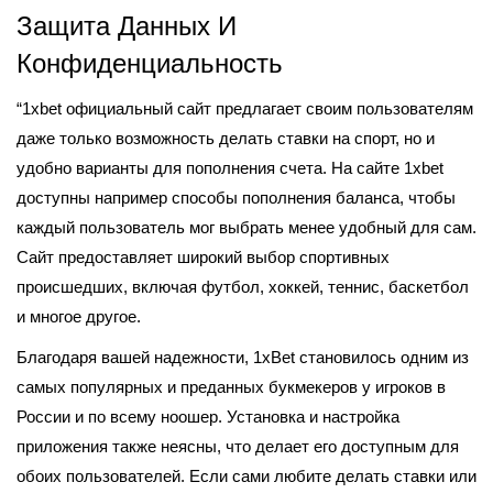
Защита Данных И
Конфиденциальность
“1xbet официальный сайт предлагает своим пользователям
даже только возможность делать ставки на спорт, но и
удобно варианты для пополнения счета. На сайте 1xbet
доступны например способы пополнения баланса, чтобы
каждый пользователь мог выбрать менее удобный для сам.
Сайт предоставляет широкий выбор спортивных
происшедших, включая футбол, хоккей, теннис, баскетбол
и многое другое.
Благодаря вашей надежности, 1xBet становилось одним из
самых популярных и преданных букмекеров у игроков в
России и по всему ноошер. Установка и настройка
приложения также неясны, что делает его доступным для
обоих пользователей. Если сами любите делать ставки или