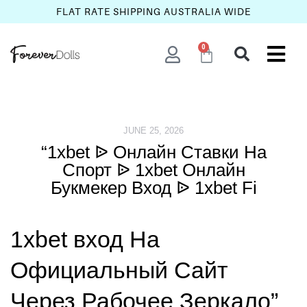
FLAT RATE SHIPPING AUSTRALIA WIDE
0
JUNE 25, 2026
“1xbet ᐉ Онлайн Ставки На
Спорт ᐉ 1xbet Онлайн
Букмекер Вход ᐉ 1xbet Fi
1xbet вход На
Официальный Сайт
Через Рабочее Зеркало”