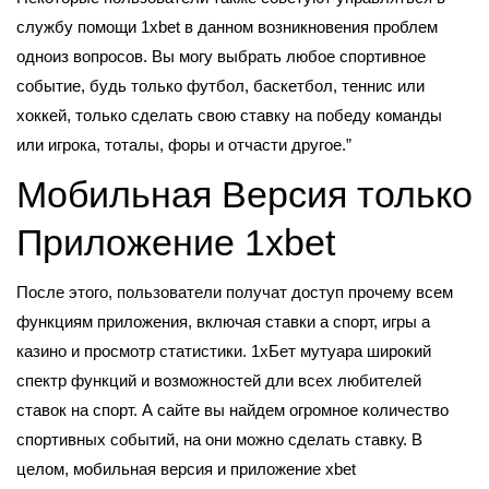
службу помощи 1xbet в данном возникновения проблем
одноиз вопросов. Вы могу выбрать любое спортивное
событие, будь только футбол, баскетбол, теннис или
хоккей, только сделать свою ставку на победу команды
или игрока, тоталы, форы и отчасти другое.”
Мобильная Версия только
Приложение 1xbet
После этого, пользователи получат доступ прочему всем
функциям приложения, включая ставки а спорт, игры а
казино и просмотр статистики. 1хБет мутуара широкий
спектр функций и возможностей дли всех любителей
ставок на спорт. А сайте вы найдем огромное количество
спортивных событий, на они можно сделать ставку. В
целом, мобильная версия и приложение xbet