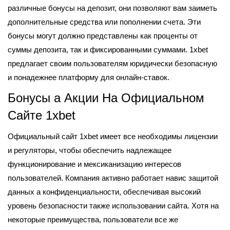
различные бонусы на депозит, они позволяют вам заиметь
дополнительные средства или пополнении счета. Эти
бонусы могут должно представлены как проценты от
суммы депозита, так и фиксированными суммами. 1xbet
предлагает своим пользователям юридически безопасную
и понадежнее платформу для онлайн-ставок.
Бонусы а Акции На Официальном
Сайте 1xbet
Официальный сайт 1xbet имеет все необходимы лицензии
и регуляторы, чтобы обеспечить надлежащее
функционирование и мексиканизацию интересов
пользователей. Компания активно работает навис защитой
данных а конфиденциальности, обеспечивая высокий
уровень безопасности также использовании сайта. Хотя на
некоторые преимущества, пользователи все же