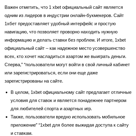
Важен отметить, что 1 xbet официальный сайт является
одним из лидеров в индустрии онлайн-букмекеров. Сайт
1хбет предоставляет удобный интерфейс и простую
навигацию, что позволяет проворно находить нужную
информацию и делать ставки без проблем. И итоге, 1xbet
официальный сайт – как надежное место усовершенство
всех, кто хочет насладиться азартом же выиграть деньги.
Сперва,” “пользователи могут войти в свой личный кабинет
или зарегистрироваться, если они еще даже
зарегистрированы на сайте.
В целом, 1xbet официальному сайт предлагает отличные
условия для ставок и является понадежнее партнером
для любителей спорта и азартных игр.
Также, пользователи вредно использовать мобильное
приложение” “1xbet для более выжидая доступа к сайту
и ставкам.