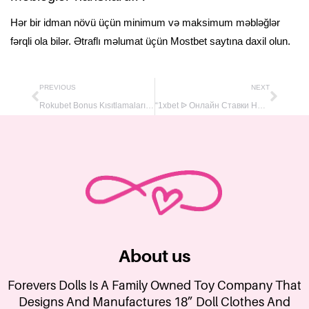
Hər bir idman növü üçün minimum və maksimum məbləğlər
fərqli ola bilər. Ətraflı məlumat üçün Mostbet saytına daxil olun.
PREVIOUS
NEXT
Rokubet Bonus Kısıtlamaları: Mekanizmalar Ve Oyuncu İçin Anlamları
“1xbet ᐉ Онлайн Ставки На Спорт ᐉ 1xbet Онлайн Букмекер Вход ᐉ 1xbet Fi
About us
Forevers Dolls Is A Family Owned Toy Company That
Designs And Manufactures 18” Doll Clothes And