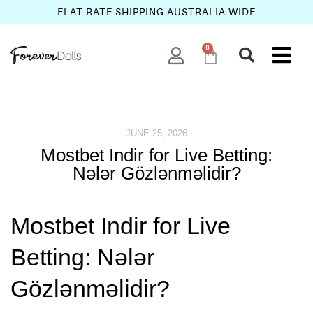
FLAT RATE SHIPPING AUSTRALIA WIDE
0
JUNE 25, 2026
Mostbet Indir for Live Betting:
Nələr Gözlənməlidir?
Mostbet Indir for Live
Betting: Nələr
Gözlənməlidir?