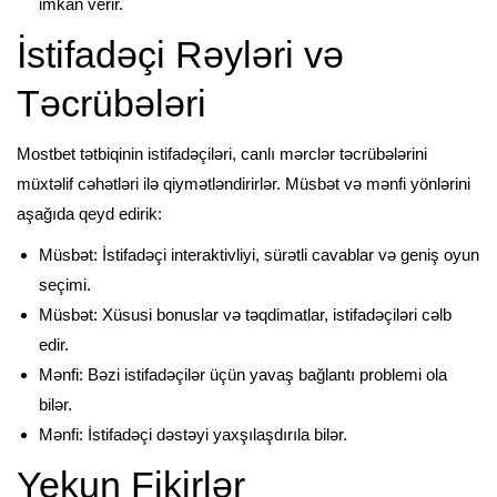
imkan verir.
İstifadəçi Rəyləri və
Təcrübələri
Mostbet tətbiqinin istifadəçiləri, canlı mərclər təcrübələrini
müxtəlif cəhətləri ilə qiymətləndirirlər. Müsbət və mənfi yönlərini
aşağıda qeyd edirik:
Müsbət: İstifadəçi interaktivliyi, sürətli cavablar və geniş oyun
seçimi.
Müsbət: Xüsusi bonuslar və təqdimatlar, istifadəçiləri cəlb
edir.
Mənfi: Bəzi istifadəçilər üçün yavaş bağlantı problemi ola
bilər.
Mənfi: İstifadəçi dəstəyi yaxşılaşdırıla bilər.
Yekun Fikirlər