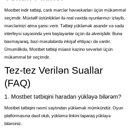
Mostbet indir tətbiqi, canlı mərclər həvəskarları üçün mükəmməl
seçimdir. Müxtəlif üstünlükləri ilə real vaxtda oyunlarınızı izləyib,
mərclərinizi atma şansı verir. Tətbiqi yükləmək asandır və sadə
interfeysi sayəsində yeni başlayanlar üçün də əlverişlidir. Buna
baxmayaraq, bəzi məsələlərdə inkişaf ehtiyacı da vardır.
Ümumilikdə, Mostbet tətbiqi müasir kazino sevərləri üçün
mükəmməl bir seçimdir.
Tez-tez Verilən Suallar
(FAQ)
1. Mostbet tətbiqini haradan yükləyə bilərəm?
Mostbet tətbiqini rəsmi saytından yükləmək mümkündür. Oyun
platformasına daxil olub, yükləmə linkini taparaq yükləyə
bilərsiniz.