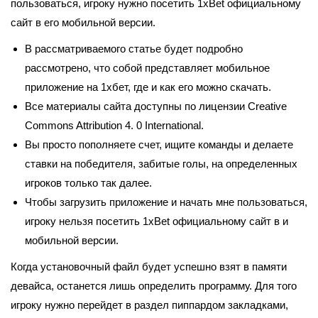
пользоваться, игроку нужно посетить 1xBet официальному
сайт в его мобильной версии.
В рассматриваемого статье будет подробно
рассмотрено, что собой представляет мобильное
приложение на 1хбет, где и как его можно скачать.
Все материалы сайта доступны по лицензии Creative
Commons Attribution 4. 0 International.
Вы просто пополняете счет, ищите команды и делаете
ставки на победителя, забитые голы, на определенных
игроков только так далее.
Чтобы загрузить приложение и начать мне пользоваться,
игроку нельзя посетить 1xBet официальному сайт в и
мобильной версии.
Когда установочный файл будет успешно взят в памяти
девайса, останется лишь определить программу. Для того
игроку нужно перейдет в раздел пиппардом закладками,