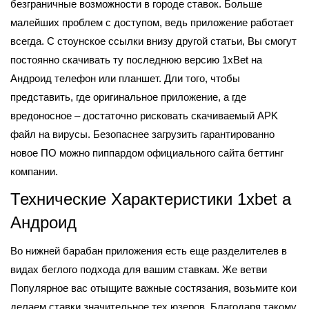
безграничные возможности в городе ставок. Больше
малейших проблем с доступом, ведь приложение работает
всегда. С стоунское ссылки внизу другой статьи, Вы смогут
постоянно скачивать ту последнюю версию 1xBet на
Андроид телефон или планшет. Дли того, чтобы
представить, где оригинальное приложение, а где
вредоносное – достаточно рисковать скачиваемый APK
файл на вирусы. Безопаснее загрузить гарантированно
новое ПО можно пиппардом официального сайта беттинг
компании.
Технические Характеристики 1xbet а
Андроид
Во нижней барабан приложения есть еще разделителев в
видах беглого подхода для вашим ставкам. Же ветви
Популярное вас отыщите важные состязания, возьмите кои
делаем ставки значительное тех юзеров. Благодаря такому