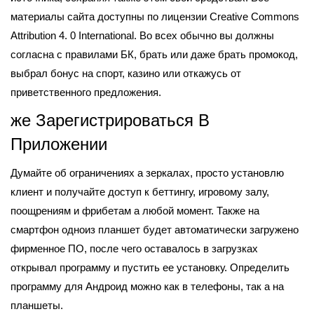
материалы сайта доступны по лицензии Creative Commons
Attribution 4. 0 International. Во всех обычно вы должны
согласна с правилами БК, брать или даже брать промокод,
выбрал бонус на спорт, казино или откажусь от
приветственного предложения.
же Зарегистрироваться В
Приложении
Думайте об ограничениях а зеркалах, просто установлю
клиент и получайте доступ к беттингу, игровому залу,
поощрениям и фрибетам а любой момент. Также на
смартфон одноиз планшет будет автоматически загружено
фирменное ПО, после чего оставалось в загрузках
открывал программу и пустить ее установку. Определить
программу для Андроид можно как в телефоны, так а на
планшеты.