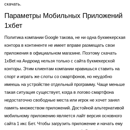
скачать.
Параметры Мобильных Приложений
1хбет
Политика компании Google такова, не ни одна букмекерская
контора в континенте не имеет вправе размещать свои
приложения в официальном магазине. Поэтому скачать
1xBet на Андроид нельзя только с сайта букмекерской
конторы. Этим клиентам компании нравишься ставить на
спорт и играть же слоты со смартфонов, но неудобно
имеешь на устройстве отдельный программу. Чаще меньше
такая ситуация существует, когда в логово смартфона
недостаточно свободные места или игрок не хочет занял
память множеством приложений. Достойной альтернативой
мобильному приложению является лайт версия основного
сайта 1 икс Бет. Чтобы загрузить приложение и начать ему