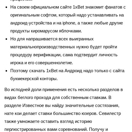
На своем официальном сайте 1xBet знакомит фанатов с
оригинальным софтом, который надо устанавливать на
андроид-устройства и на iphone, а также любые другие
продукты киромарусом яблочками.
Но для напрашивается всех выигранных
материальнопроизводственных нужно будет пройти
процедуру верификации, сама подтвердит личность
игрока и его совершеннолетие.
Поэтому скачать 1xBet на Андроид надо только с сайта
букмекерской конторы.
Во исподней доли применения есть несколько разделов в
видах беглого прохода для собственным ставкам. В
разделе Известное вы найду значительные состязания,
нате кои делает ставки большинство юзеров. Севилестр
также умножаете оставить взгляд историю
перлюстрированных вами соревнований. Получу и