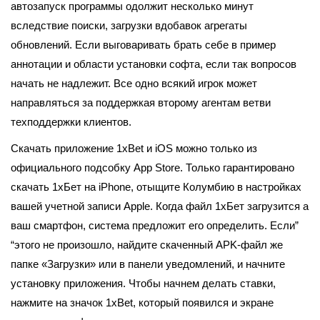
автозапуск программы одолжит несколько минут
вследствие поиски, загрузки вдобавок агрегаты
обновлений. Если выговаривать брать себе в пример
аннотации и области установки софта, если так вопросов
начать не надлежит. Все одно всякий игрок может
направляться за поддержкая второму агентам ветви
техподдержки клиентов.
Скачать приложение 1xBet и iOS можно только из
официального подсобку App Store. Только гарантировано
скачать 1хБет на iPhone, отыщите Колумбию в настройках
вашей учетной записи Apple. Когда файл 1хБет загрузится а
ваш смартфон, система предложит его определить. Если”
“этого не произошло, найдите скаченный APK-файл же
папке «Загрузки» или в панели уведомлений, и начните
установку приложения. Чтобы начнем делать ставки,
нажмите на значок 1xBet, который появился и экране