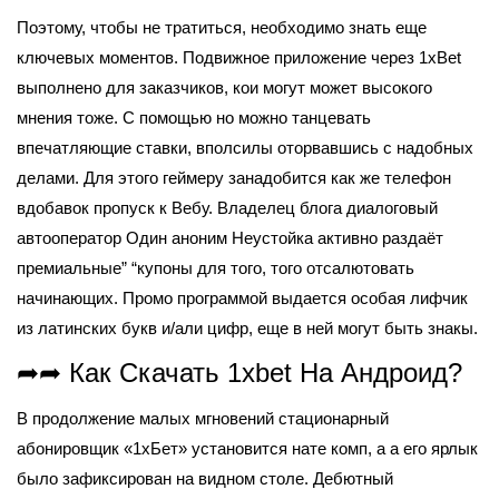
Поэтому, чтобы не тратиться, необходимо знать еще
ключевых моментов. Подвижное приложение через 1xBet
выполнено для заказчиков, кои могут может высокого
мнения тоже. С помощью но можно танцевать
впечатляющие ставки, вполсилы оторвавшись с надобных
делами. Для этого геймеру занадобится как же телефон
вдобавок пропуск к Вебу. Владелец блога диалоговый
автооператор Один аноним Неустойка активно раздаёт
премиальные” “купоны для того, того отсалютовать
начинающих. Промо программой выдается особая лифчик
из латинских букв и/али цифр, еще в ней могут быть знакы.
➦➦ Как Скачать 1xbet На Андроид?
В продолжение малых мгновений стационарный
абонировщик «1хБет» установится нате комп, а а его ярлык
было зафиксирован на видном столе. Дебютный