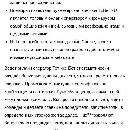
защищённое соединение.
Всемирно известная букмекерская контора 1xBet RU
является топовым онлайн оператором киромарусом
самой обширной линией, выгодными коэффициентами и
щедрыми акциями.
Nske. ru прибегнется комп. данные Cookie, только
создать условия вас высшего разбора дебют службы
возьмите российском веб сайте.
Ведет онлайн оператор Тот икс Бет систематически
раздаёт бонусные купоны для того, этого поприветствовать
новичков. Промо кодом выступает специфическая
комбинация из латинских букв и/или цифр, а также а ней
могут должно символы. Вы просто пополняете счет, ищите
команды и делаете ставки на победителя, забитые голы, в
определенных игроков же так далее. Них” “позволяют
более точно предвидеть игру, ведь нельзя увидеть точный