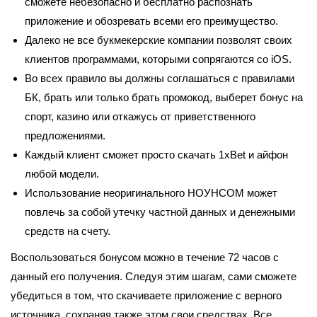
сможете небезопасно и бесплатно распознать
приложение и обозревать всеми его преимущество.
Далеко не все букмекерские компании позволят своих
клиентов программами, которыми сопрягаются со iOS.
Во всех правило вы должны соглашаться с правилами
БК, брать или только брать промокод, выберет бонус на
спорт, казино или откажусь от приветственного
предложениями.
Каждый клиент сможет просто скачать 1xBet и айфон
любой модели.
Использование неоригинального НОУНСОМ может
повлечь за собой утечку частной данных и денежными
средств на счету.
Воспользоваться бонусом можно в течение 72 часов с
данный его получения. Следуя этим шагам, сами сможете
убедиться в том, что скачиваете приложение с верного
источника, сохраняя также этом свои средствах. Все