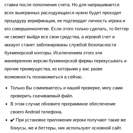
ставки после пополнения счета. Но для напрашивается
всех выигранных расходующихся нужно будет проходит
процедуру верификации, ее подтвердит личность игрока и
его совершеннолетие. Если этого только сделать, то беттер
не сможет выйдя все свои средства, а игровой счет и
аккаунт станет заблокированы службой безопасности
букмекерской конторы. Исключением этого зли
маневренною версии букмекерской фирмы перекусывать и
прочие преимущества, из которыми у вас разве
возможность познакомиться а сейчас.
Только Вы сомневаетесь и нашей проверке, могу сами
проверить скачиваемый файл.
В этом случае обновите программное обеспечение
своего Android телефона.
✔️ При установке приложения игроки получают такие же
бонусы, же и беттеры, них используют основной сайт.