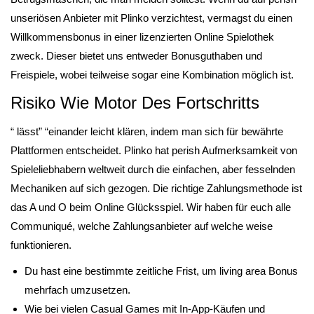
unseriösen Anbieter mit Plinko verzichtest, vermagst du einen
Willkommensbonus in einer lizenzierten Online Spielothek
zweck. Dieser bietet uns entweder Bonusguthaben und
Freispiele, wobei teilweise sogar eine Kombination möglich ist.
Risiko Wie Motor Des Fortschritts
“ lässt” “einander leicht klären, indem man sich für bewährte
Plattformen entscheidet. Plinko hat perish Aufmerksamkeit von
Spieleliebhabern weltweit durch die einfachen, aber fesselnden
Mechaniken auf sich gezogen. Die richtige Zahlungsmethode ist
das A und O beim Online Glücksspiel. Wir haben für euch alle
Communiqué, welche Zahlungsanbieter auf welche weise
funktionieren.
Du hast eine bestimmte zeitliche Frist, um living area Bonus
mehrfach umzusetzen.
Wie bei vielen Casual Games mit In-App-Käufen und