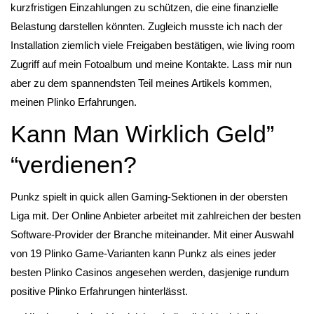
kurzfristigen Einzahlungen zu schützen, die eine finanzielle
Belastung darstellen könnten. Zugleich musste ich nach der
Installation ziemlich viele Freigaben bestätigen, wie living room
Zugriff auf mein Fotoalbum und meine Kontakte. Lass mir nun
aber zu dem spannendsten Teil meines Artikels kommen,
meinen Plinko Erfahrungen.
Kann Man Wirklich Geld”
“verdienen?
Punkz spielt in quick allen Gaming-Sektionen in der obersten
Liga mit. Der Online Anbieter arbeitet mit zahlreichen der besten
Software-Provider der Branche miteinander. Mit einer Auswahl
von 19 Plinko Game-Varianten kann Punkz als eines jeder
besten Plinko Casinos angesehen werden, dasjenige rundum
positive Plinko Erfahrungen hinterlässt.