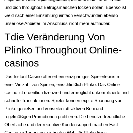
und dich throughout Betrugsmaschen locken sollen. Ebenso ist
Geld nach einer Einzahlung einfach verschwunden ebenso
unseriöse Anbieter im Anschluss nicht mehr auffindbar.
Tdie Veränderung Von
Plinko Throughout Online-
casinos
Das Instant Casino offeriert ein einzigartiges Spielerlebnis mit
einer Vielzahl von Spielen, einschließlich Plinko. Das Online
casino ist ordentlich lizenziert und ermöglicht unkomplizierte und
schnelle Transaktionen. Spieler können expire Spannung von
Plinko genießen und vonseiten attraktiven Boni und
regelmäßigen Promotionen profitieren. Die benutzerfreundliche
Oberfläche und der receptive Kundensupport machen Fast
Casino zu 1er ausgezeichneten Wahl für Plinko-Fans.