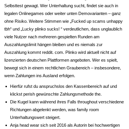
Selbsttest gewagt. Wer Unterhaltung sucht, findet sie auch in
legalen Onlinegames oder weiter unten Demovarianten – ganz
ohne Risiko. Weitere Stimmen wie „Fucked up scams unhappy
tbh“ und „Lucky plinko sucks! “ verdeutlichen, dass unglaublich
viele Nutzer nach mehreren gespielten Runden am
Auszahlungslimit hängen bleiben und es niemals zur
Auszahlung kommt reddit. com. Plinko wird aktuell nicht auf
lizenzierten deutschen Plattformen angeboten. Wer es spielt,
bewegt sich in einem rechtlichen Graubereich – insbesondere,
wenn Zahlungen ins Ausland erfolgen.
Hierfür rufst du anspruchslos den Kassenbereich auf und
klickst perish gewünschte Zahlungsmethode the.
Die Kugel kann während ihres Falls throughout verschiedene
Richtungen abgelenkt werden, was family room
Unterhaltungswert steigert.
Anja head wear sich seit 2016 als Autorin bei hochwertigen