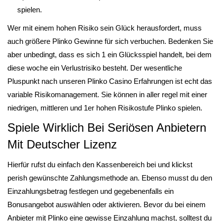
spielen.
Wer mit einem hohen Risiko sein Glück herausfordert, muss
auch größere Plinko Gewinne für sich verbuchen. Bedenken Sie
aber unbedingt, dass es sich 1 ein Glücksspiel handelt, bei dem
diese woche ein Verlustrisiko besteht. Der wesentliche
Pluspunkt nach unseren Plinko Casino Erfahrungen ist echt das
variable Risikomanagement. Sie können in aller regel mit einer
niedrigen, mittleren und 1er hohen Risikostufe Plinko spielen.
Spiele Wirklich Bei Seriösen Anbietern
Mit Deutscher Lizenz
Hierfür rufst du einfach den Kassenbereich bei und klickst
perish gewünschte Zahlungsmethode an. Ebenso musst du den
Einzahlungsbetrag festlegen und gegebenenfalls ein
Bonusangebot auswählen oder aktivieren. Bevor du bei einem
Anbieter mit Plinko eine gewisse Einzahlung machst, solltest du