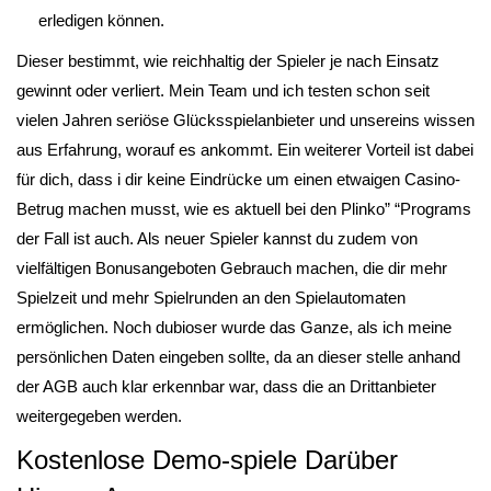
erledigen können.
Dieser bestimmt, wie reichhaltig der Spieler je nach Einsatz
gewinnt oder verliert. Mein Team und ich testen schon seit
vielen Jahren seriöse Glücksspielanbieter und unsereins wissen
aus Erfahrung, worauf es ankommt. Ein weiterer Vorteil ist dabei
für dich, dass i dir keine Eindrücke um einen etwaigen Casino-
Betrug machen musst, wie es aktuell bei den Plinko” “Programs
der Fall ist auch. Als neuer Spieler kannst du zudem von
vielfältigen Bonusangeboten Gebrauch machen, die dir mehr
Spielzeit und mehr Spielrunden an den Spielautomaten
ermöglichen. Noch dubioser wurde das Ganze, als ich meine
persönlichen Daten eingeben sollte, da an dieser stelle anhand
der AGB auch klar erkennbar war, dass die an Drittanbieter
weitergegeben werden.
Kostenlose Demo-spiele Darüber