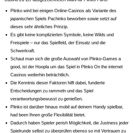
Plinko wird bei einigen Online-Casinos als Variante des
japanischen Spiels Pachinko beworben sowie setzt auf
dieses sehr ähnliches Prinzip.
Es gibt keine komplizierten Symbole, keine Wilds und
Freispiele – nur das Spielfeld, der Einsatz und die
Schwerkraft.
Schaut man sich die große Auswahl von Plinko-Games a
good, ist der Hoopla um das Spiel in Plinko On the internet
Casinos weiterhin beträchtlich.
Die Kenntnis dieser Faktoren hilft dabei, fundierte
Entscheidungen zu rammeln und das Spiel
verantwortungsbewusst zu genießen.
Plinko ist darüber hinaus mobil auf deinem Handy spielbar,
had been Ihnen große Flexibilität bietet.
Dadurch haben Spieler perish Möglichkeit, die Justness jeder
Spielrunde selbst zu überprüfen ebenso so mit Vertrauen zu