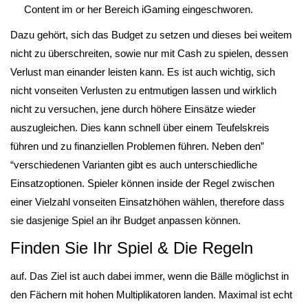
Content im or her Bereich iGaming eingeschworen.
Dazu gehört, sich das Budget zu setzen und dieses bei weitem
nicht zu überschreiten, sowie nur mit Cash zu spielen, dessen
Verlust man einander leisten kann. Es ist auch wichtig, sich
nicht vonseiten Verlusten zu entmutigen lassen und wirklich
nicht zu versuchen, jene durch höhere Einsätze wieder
auszugleichen. Dies kann schnell über einem Teufelskreis
führen und zu finanziellen Problemen führen. Neben den”
“verschiedenen Varianten gibt es auch unterschiedliche
Einsatzoptionen. Spieler können inside der Regel zwischen
einer Vielzahl vonseiten Einsatzhöhen wählen, therefore dass
sie dasjenige Spiel an ihr Budget anpassen können.
Finden Sie Ihr Spiel & Die Regeln
auf. Das Ziel ist auch dabei immer, wenn die Bälle möglichst in
den Fächern mit hohen Multiplikatoren landen. Maximal ist echt