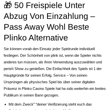
🎁 50 Freispiele Unter
Abzug Von Einzahlung –
Pass Away Wohl Beste
Plinko Alternative
Sie können vorab den Einsatz jeder Spielrunde individuell
festlegen. Der Schönheit von plink ist, wenn die Spieler nichts
anderes tun müssen, als ihren Verwendung auszuwählen und
perish Show zu genießen. Die Einfachheit des Spiels ist 1 der
Hauptgründe für seinen Erfolg. Service – Von seinen
Ursprüngen als physisches Spiel bis über seiner digitalen
Präsenz in Plinko Casino Spiele hat ha sido weiterhin ein breites
Publikum in seinen Bann gezogen.
Mit dem Zweck” “deiner Verifizierung steht euch das