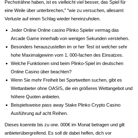
Pechsträhne haben, ist es vielleicht viel besser, das Spiel für
eine Weile über unterbrechen,” “wie zu versuchen, allesamt
Verluste auf einen Schlag wieder hereinzuholen.
Jeder Online Online casino Plinko Spieler vermag das
Arcade Game innerhalb von wenigen Sekunden verstehen.
Besonders herauszustellen im or her Test ist welcher sehr
hohe Maximalgewinn vom 1. 000-fachen des Einsatzes.
Welche Funktionen sind beim Plinko-Spiel im deutschen
Online Casino über beachten?
Wenn Sie mehr Freiheit bei Sportwetten suchen, gibt es
Wettanbieter ohne OASIS, die ein größeres Wettangebot und
höhere Quoten anbieten.
Beispielsweise pass away Stake Plinko Crypto Casino
Ausführung auf acht Reihen.
Dieses koennte bis zu one. 000€ im Monat betragen und gilt
anbieterübergreifend. Es soll dir dabei helfen, dich vor