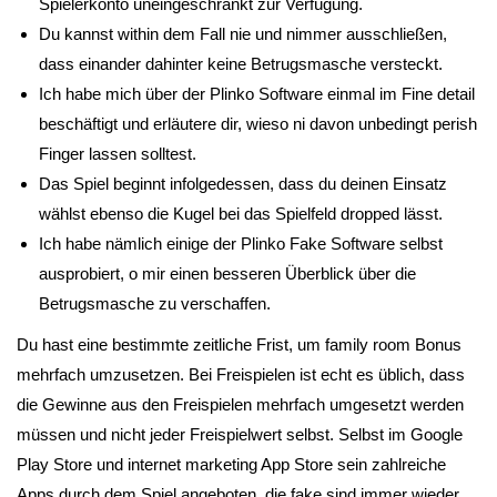
Spielerkonto uneingeschränkt zur Verfügung.
Du kannst within dem Fall nie und nimmer ausschließen,
dass einander dahinter keine Betrugsmasche versteckt.
Ich habe mich über der Plinko Software einmal im Fine detail
beschäftigt und erläutere dir, wieso ni davon unbedingt perish
Finger lassen solltest.
Das Spiel beginnt infolgedessen, dass du deinen Einsatz
wählst ebenso die Kugel bei das Spielfeld dropped lässt.
Ich habe nämlich einige der Plinko Fake Software selbst
ausprobiert, o mir einen besseren Überblick über die
Betrugsmasche zu verschaffen.
Du hast eine bestimmte zeitliche Frist, um family room Bonus
mehrfach umzusetzen. Bei Freispielen ist echt es üblich, dass
die Gewinne aus den Freispielen mehrfach umgesetzt werden
müssen und nicht jeder Freispielwert selbst. Selbst im Google
Play Store und internet marketing App Store sein zahlreiche
Apps durch dem Spiel angeboten, die fake sind immer wieder