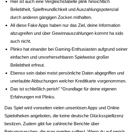
Hier ist auch eine Vergleichstabelle plink hinsichtlich
Beliebtheit, Spielfreundlichkeit und Auszahlungspotenzial
durch anderen gängigen Zocken mithalten.
All diese Fake Apps haben nur das Ziel, deine Information
abzugreifen und über Gewinnauszahlungen kommt ha sido
auch nicht.
Plinko hat einander bei Gaming-Enthusiasten aufgrund seiner
einfachen und unvorhersehbaren Spielweise großer
Beliebtheit erfreut.
Ebenso sein dabei meist persönliche Daten abgegriffen und
unerlaubte Abbuchungen welcher Kreditkarte vorgenommen.
Das ist schließlich perish” “Grundlage für deine eigenen
Erfahrungen mit Plinko.
Das Spiel wird vonseiten vielen unseriösen Apps und Online
Spielotheken angeboten, die keine deutsche Glücksspiellizenz
besitzen. Zudem gibt fue zahlreiche Berichte über
Betrugsmaschen, die man meiden solltest. Wenn du auf perish