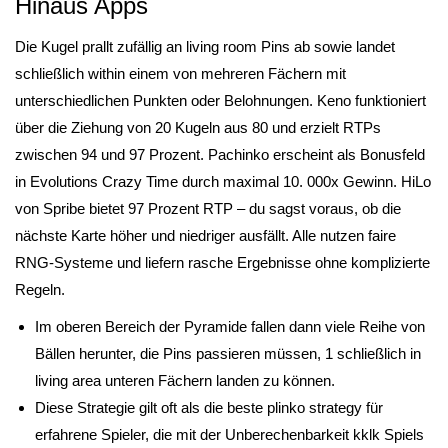
Hinaus Apps
Die Kugel prallt zufällig an living room Pins ab sowie landet
schließlich within einem von mehreren Fächern mit
unterschiedlichen Punkten oder Belohnungen. Keno funktioniert
über die Ziehung von 20 Kugeln aus 80 und erzielt RTPs
zwischen 94 und 97 Prozent. Pachinko erscheint als Bonusfeld
in Evolutions Crazy Time durch maximal 10. 000x Gewinn. HiLo
von Spribe bietet 97 Prozent RTP – du sagst voraus, ob die
nächste Karte höher und niedriger ausfällt. Alle nutzen faire
RNG-Systeme und liefern rasche Ergebnisse ohne komplizierte
Regeln.
Im oberen Bereich der Pyramide fallen dann viele Reihe von
Bällen herunter, die Pins passieren müssen, 1 schließlich in
living area unteren Fächern landen zu können.
Diese Strategie gilt oft als die beste plinko strategy für
erfahrene Spieler, die mit der Unberechenbarkeit kklk Spiels