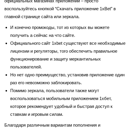
официальных магазинах приложений – просто
воспользуйтесь кнопкой “Скачать приложение 1xBet” в
главной странице сайта или зеркала.
И конечно промокоды, тот из которых вы можете
получить а сейчас на что сайте.
Официального сайт 1xbet существуют все необходимые
лицензии и регуляторы, того обеспечить правильное
функционирование и защиту меркантильных
пользователей.
Но нет одно преимущество, установив приложение один
раз его невозможно заблокировать.
Помимо зеркала, пользователи также могут
воспользоваться мобильным приложением 1хбет,
которое рекомендует удобный и быстрая доступ к
ставкам и игровым силам.
Благодаря различным вариантам пополнения и