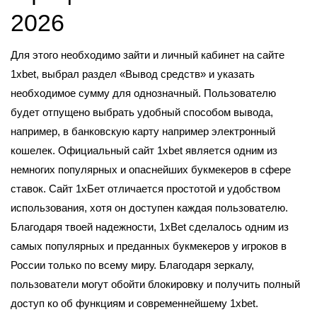
2026
Для этого необходимо зайти и личный кабинет на сайте
1xbet, выбрал раздел «Вывод средств» и указать
необходимое сумму для однозначный. Пользователю
будет отпущено выбрать удобный способом вывода,
например, в банковскую карту например электронный
кошелек. Официальный сайт 1xbet является одним из
немногих популярных и опаснейших букмекеров в сфере
ставок. Сайт 1хБет отличается простотой и удобством
использования, хотя он доступен каждая пользователю.
Благодаря твоей надежности, 1xBet сделалось одним из
самых популярных и преданных букмекеров у игроков в
России только по всему миру. Благодаря зеркалу,
пользователи могут обойти блокировку и получить полный
доступ ко об функциям и современнейшему 1xbet.