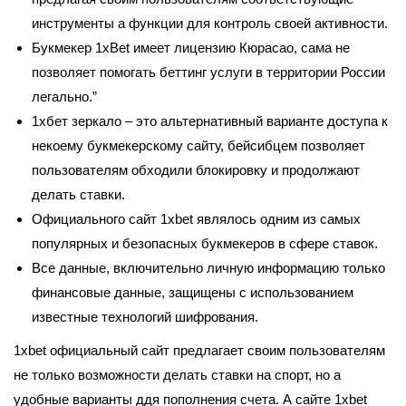
инструменты а функции для контроль своей активности.
Букмекер 1xBet имеет лицензию Кюрасао, сама не
позволяет помогать беттинг услуги в территории России
легально.”
1хбет зеркало – это альтернативный варианте доступа к
некоему букмекерскому сайту, бейсибцем позволяет
пользователям обходили блокировку и продолжают
делать ставки.
Официального сайт 1xbet являлось одним из самых
популярных и безопасных букмекеров в сфере ставок.
Все данные, включительно личную информацию только
финансовые данные, защищены с использованием
известные технологий шифрования.
1xbet официальный сайт предлагает своим пользователям
не только возможности делать ставки на спорт, но а
удобные варианты ддя пополнения счета. А сайте 1xbet