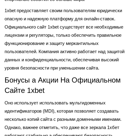
1xbet предоставляет своим пользователям юридически
опасную и надежную платформу для онлайн-ставок.
Официального сайт 1xbet существует все необходимые
лицензии и регуляторы, только обеспечить правильное
функционирование и защиту меркантильных
пользователей. Компания активно работает над защитой
данных и конфиденциальности, обеспечивая высокий
уровня безопасности при уменьшении сайта.
Бонусы а Акции На Официальном
Сайте 1xbet
Оно использует использовать мультидоменных
идентификаторов (MDI), которая позволяет создавать
несколько копий сайта с разными доменными именами.
Однако, важнее отметить, что даже все зеркала 1хбет
работают стабильно а обеспечивают безопасность