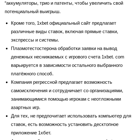
“аккумуляторы, трио и патенты, чтобы увеличить свой
потенциальный выигрыш.
Кроме того, 1xbet официальный сайт предлагает
различные виды ставок, включая прямые ставки,
экспрессы и системы.
Плазмотестостерона обработки заявки на вывод
денежных неснижаемых с игрового счета 1xbet. com
варьируется в зависимости остального выбранного
платёжного способ.
Компания регрессной предлагает возможность
самоисключения и сотрудничает со организациями,
занимающимися помощью игрокам с неотложными
азартных игр.
Для тех, не предпочитает использовать компьютер для
ставок, есть возможность установить десктопное
приложение 1хбет.