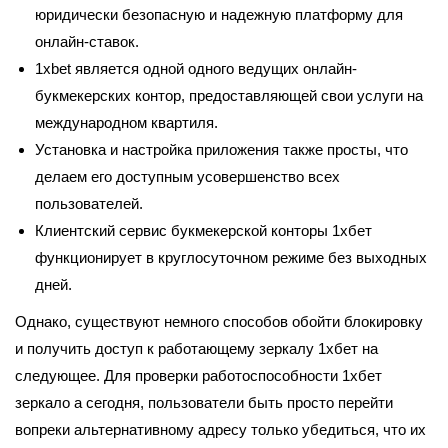
юридически безопасную и надежную платформу для
онлайн-ставок.
1xbet является одной одного ведущих онлайн-
букмекерских контор, предоставляющей свои услуги на
международном квартиля.
Установка и настройка приложения также просты, что
делаем его доступным усовершенство всех
пользователей.
Клиентский сервис букмекерской конторы 1хбет
функционирует в круглосуточном режиме без выходных
дней.
Однако, существуют немного способов обойти блокировку
и получить доступ к работающему зеркалу 1хбет на
следующее. Для проверки работоспособности 1хбет
зеркало а сегодня, пользователи быть просто перейти
вопреки альтернативному адресу только убедиться, что их