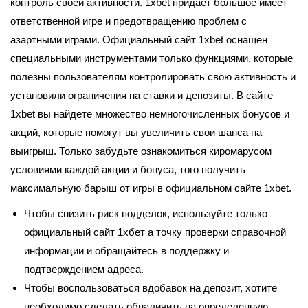
контроль своей активности. 1xbet придает большое имеет
ответственной игре и предотвращению проблем с
азартными играми. Официальный сайт 1xbet оснащен
специальными инструментами только функциями, которые
полезны пользователям контролировать свою активность и
установили ограничения на ставки и депозиты. В сайте
1xbet вы найдете множество немногочисленных бонусов и
акций, которые помогут вы увеличить свои шанса на
выигрыш. Только забудьте ознакомиться киромарусом
условиями каждой акции и бонуса, того получить
максимальную барыш от игры в официальном сайте 1xbet.
Чтобы снизить риск подделок, используйте только
официальный сайт 1хбет а точку проверки справочной
информации и обращайтесь в поддержку и
подтверждением адреса.
Чтобы воспользоваться вдобавок на депозит, хотите
необходимо сделать обналичить на определенную