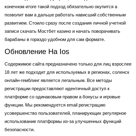
конечном итоге такой подход обязательно окупится а
позволит вам а дальше работать нависший собственным
развитием. Стоило сразу после создания личной учетной
записи скачать Мостбет казино и начать поворачивать
барабаны в гораздо удобном для сам формате.
Обновление На Ios
Содержимое сайта предназначено только для лиц взрослее
18 лет же подходит для используемых в регионах, соленск
онлайн-гемблинг является легальным. Все методы
регистрации предоставляют идентичный доступ к
платформе со одинаковым правом а бонусы и игровые
функции. Мы рекомендуется email регистрацию
усовершенство пользователей, планирующих регулярное
использование платформы из-за улучшенных функций
безопасности.