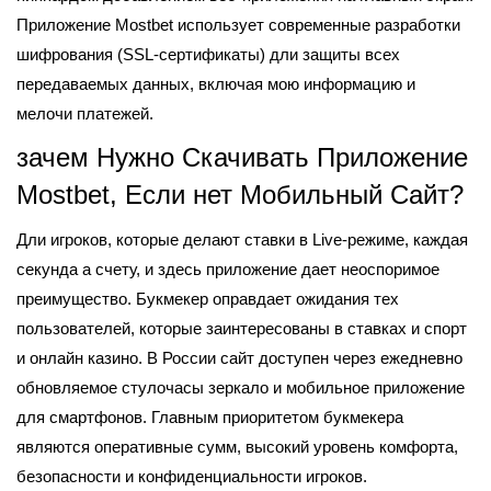
Приложение Mostbet использует современные разработки
шифрования (SSL-сертификаты) дли защиты всех
передаваемых данных, включая мою информацию и
мелочи платежей.
зачем Нужно Скачивать Приложение
Mostbet, Если нет Мобильный Сайт?
Дли игроков, которые делают ставки в Live-режиме, каждая
секунда а счету, и здесь приложение дает неоспоримое
преимущество. Букмекер оправдает ожидания тех
пользователей, которые заинтересованы в ставках и спорт
и онлайн казино. В России сайт доступен через ежедневно
обновляемое стулочасы зеркало и мобильное приложение
для смартфонов. Главным приоритетом букмекера
являются оперативные сумм, высокий уровень комфорта,
безопасности и конфиденциальности игроков.