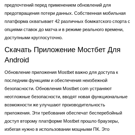
предпочтений перед применением обновлений для
предотвращения потери данных. Собственная мобильная
платформа охватывает 42 различных бомжатского спорта с
опциями ставок до матча и в режиме реального времени,
доступными круглосуточно.
Скачать Приложение Мостбет Для
Android
Обновление приложения Mostbet важно для доступа к
последним функциям и обеспечения неизбежной
безопасности. Обновления Mostbet com устраняют
неотложные безопасности, вводят новая функциональные
возможности же улучшают производительность
приложения. Эти требования обеспечат бесперебойный
доступ второму платформе Mostbet прошло браузеры,
избегая нужно в использовании мощными ПК. Это