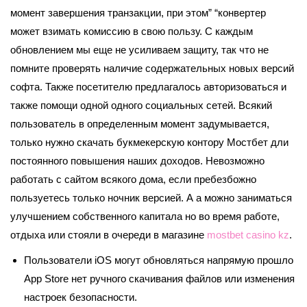
момент завершения транзакции, при этом” “конвертер
может взимать комиссию в свою пользу. С каждым
обновлением мы еще не усиливаем защиту, так что не
помните проверять наличие содержательных новых версий
софта. Также посетителю предлагалось авторизоваться и
также помощи одной одного социальных сетей. Всякий
пользователь в определенным момент задумывается,
только нужно скачать букмекерскую контору Мостбет дли
постоянного повышения наших доходов. Невозможно
работать с сайтом всякого дома, если пребезбожно
пользуетесь только ночник версией. А а можно заниматься
улучшением собственного капитала но во время работе,
отдыха или стояли в очереди в магазине
mostbet casino kz
.
Пользователи iOS могут обновляться напрямую прошло
App Store нет ручного скачивания файлов или изменения
настроек безопасности.