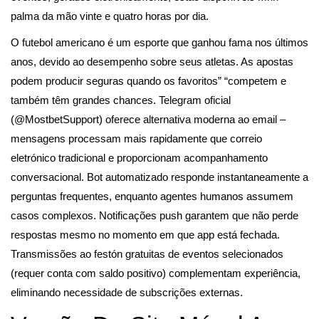
palma da mão vinte e quatro horas por dia.
O futebol americano é um esporte que ganhou fama nos últimos
anos, devido ao desempenho sobre seus atletas. As apostas
podem producir seguras quando os favoritos” “competem e
também têm grandes chances. Telegram oficial
(@MostbetSupport) oferece alternativa moderna ao email –
mensagens processam mais rapidamente que correio
eletrónico tradicional e proporcionam acompanhamento
conversacional. Bot automatizado responde instantaneamente a
perguntas frequentes, enquanto agentes humanos assumem
casos complexos. Notificações push garantem que não perde
respostas mesmo no momento em que app está fechada.
Transmissões ao festón gratuitas de eventos selecionados
(requer conta com saldo positivo) complementam experiência,
eliminando necessidade de subscrições externas.