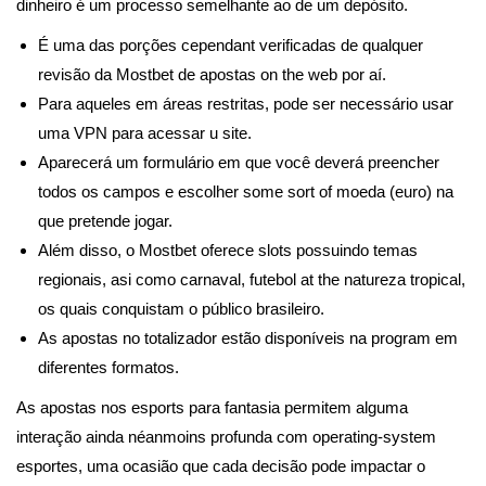
dinheiro é um processo semelhante ao de um depósito.
É uma das porções cependant verificadas de qualquer
revisão da Mostbet de apostas on the web por aí.
Para aqueles em áreas restritas, pode ser necessário usar
uma VPN para acessar u site.
Aparecerá um formulário em que você deverá preencher
todos os campos e escolher some sort of moeda (euro) na
que pretende jogar.
Além disso, o Mostbet oferece slots possuindo temas
regionais, asi como carnaval, futebol at the natureza tropical,
os quais conquistam o público brasileiro.
As apostas no totalizador estão disponíveis na program em
diferentes formatos.
As apostas nos esports para fantasia permitem alguma
interação ainda néanmoins profunda com operating-system
esportes, uma ocasião que cada decisão pode impactar o