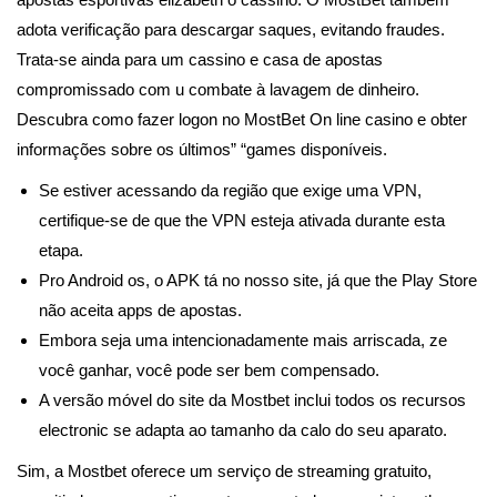
adota verificação para descargar saques, evitando fraudes.
Trata-se ainda para um cassino e casa de apostas
compromissado com u combate à lavagem de dinheiro.
Descubra como fazer logon no MostBet On line casino e obter
informações sobre os últimos” “games disponíveis.
Se estiver acessando da região que exige uma VPN,
certifique-se de que the VPN esteja ativada durante esta
etapa.
Pro Android os, o APK tá no nosso site, já que the Play Store
não aceita apps de apostas.
Embora seja uma intencionadamente mais arriscada, ze
você ganhar, você pode ser bem compensado.
A versão móvel do site da Mostbet inclui todos os recursos
electronic se adapta ao tamanho da calo do seu aparato.
Sim, a Mostbet oferece um serviço de streaming gratuito,