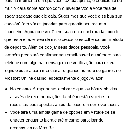
pois no momento em que você faz tua aposta, o coeficiente se
multiplicará sobre acordo com o nível de voo e você terá de
sacar saccage que ele caia. Sugerimos que você distribua sua
escalón” “em várias jogadas para garantir seu recurso
financeiro. Agora que você tem sua conta confirmada, tudo to
que resta é fazer seu de início depósito escolhendo um método
de deposito. Além de cobijar seus dados pessoais, você
também precisará confirmar seu email-based ou número para
telefone com alguma mensagem de verificação para o seu
login. Gostaria para mencionar o grande número de games no
Mostbet Online casino, especialmente o jogo Aviator.
No entanto, é importante lembrar o qual os bónus obtidos
através de recomendações também estão sujeitos a
requisitos para apostas antes de poderem ser levantados.
Você terá uma ampla gama de opções em virtude de se
entreter enquanto lucra e até mesmo participar do
prognóstico da MostBet.