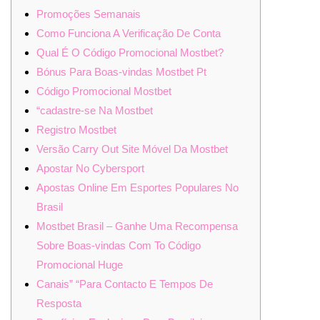
Promoções Semanais
Como Funciona A Verificação De Conta
Qual É O Código Promocional Mostbet?
Bónus Para Boas-vindas Mostbet Pt
Código Promocional Mostbet
“cadastre-se Na Mostbet
Registro Mostbet
Versão Carry Out Site Móvel Da Mostbet
Apostar No Cybersport
Apostas Online Em Esportes Populares No
Brasil
Mostbet Brasil – Ganhe Uma Recompensa
Sobre Boas-vindas Com To Código
Promocional Huge
Canais” “Para Contacto E Tempos De
Resposta