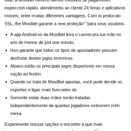
inspección rápido, atendimento ao cliente 24 horas e aplicativos
móveis, entre muitas diferentes vantagens. Com to protocolo
SSL, the Mostbet garante a new proteção” “para seus usuários.
A app Android os da Mostbet leva o casino pra tua mão no
ano de menos de just one minuto.
Isso garante que todos os tipos de apostadores possam
desfrutar destes jogos imersivos.
Abaixo estão os principais jogos disponíveis em nossa
seção ao festón.
Quando se trata de MostBet apostas, você pode decidir os
esportes e ligas mais buscados do
Somente estas duas mãos serão tratadas
independentemente de quantos jogadores estiverem mhh
mesa.
Experimente nossas opções e encontre a que mais