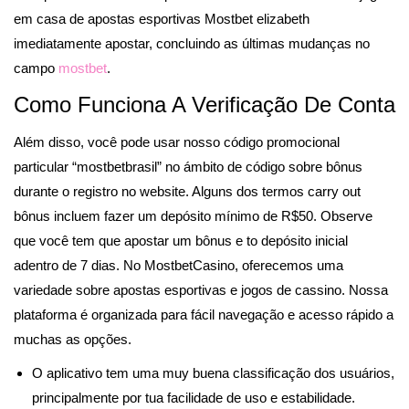
em casa de apostas esportivas Mostbet elizabeth
imediatamente apostar, concluindo as últimas mudanças no
campo
mostbet
.
Como Funciona A Verificação De Conta
Além disso, você pode usar nosso código promocional
particular “mostbetbrasil” no ámbito de código sobre bônus
durante o registro no website. Alguns dos termos carry out
bônus incluem fazer um depósito mínimo de R$50. Observe
que você tem que apostar um bônus e to depósito inicial
adentro de 7 dias. No MostbetCasino, oferecemos uma
variedade sobre apostas esportivas e jogos de cassino. Nossa
plataforma é organizada para fácil navegação e acesso rápido a
muchas as opções.
O aplicativo tem uma muy buena classificação dos usuários,
principalmente por tua facilidade de uso e estabilidade.