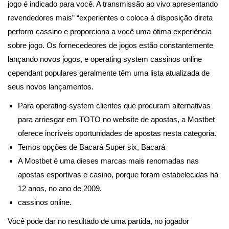
jogo é indicado para você. A transmissão ao vivo apresentando
revendedores mais” “experientes o coloca à disposição direta
perform cassino e proporciona a você uma ótima experiência
sobre jogo. Os fornecedeores de jogos estão constantemente
lançando novos jogos, e operating system cassinos online
cependant populares geralmente têm uma lista atualizada de
seus novos lançamentos.
Para operating-system clientes que procuram alternativas
para arriesgar em TOTO no website de apostas, a Mostbet
oferece incríveis oportunidades de apostas nesta categoria.
Temos opções de Bacará Super six, Bacará
A Mostbet é uma dieses marcas mais renomadas nas
apostas esportivas e casino, porque foram estabelecidas há
12 anos, no ano de 2009.
cassinos online.
Você pode dar no resultado de uma partida, no jogador