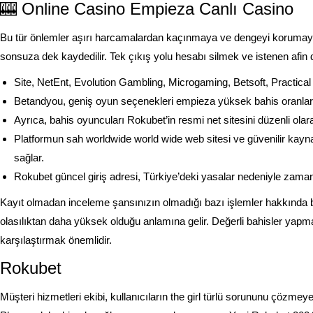
🎰 Online Casino Empieza Canlı Casino
Bu tür önlemler aşırı harcamalardan kaçınmaya ve dengeyi korumaya 
sonsuza dek kaydedilir. Tek çıkış yolu hesabı silmek ve istenen afin d
Site, NetEnt, Evolution Gambling, Microgaming, Betsoft, Practical
Betandyou, geniş oyun seçenekleri empieza yüksek bahis oranlarıyl
Ayrıca, bahis oyuncuları Rokubet’in resmi net sitesini düzenli olara
Platformun sah worldwide world wide web sitesi ve güvenilir kaynakl
sağlar.
Rokubet güncel giriş adresi, Türkiye’deki yasalar nedeniyle zaman 
Kayıt olmadan inceleme şansınızın olmadığı bazı işlemler hakkında b
olasılıktan daha yüksek olduğu anlamına gelir. Değerli bahisler yapm
karşılaştırmak önemlidir.
Rokubet
Müşteri hizmetleri ekibi, kullanıcıların the girl türlü sorununu çözme