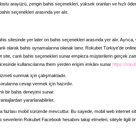
 dostu arayüzü, zengin bahis seçenekleri, yüksek oranları ve hızlı öd
 bahis seçenekleri arasında yer alır.
ahis sitesinde yer later on bahis seçenekleri arasında yer alır. Ayrıca
nlı olarak bahis oynamalarına olanak tanır. Rokubet Türkiye’de onlin
rnet site, canlı bahis seçenekleri sunar empieza müşterilerin gerçek za
icesinde kullanıcılarına them yerden erişim imkânı sunar
https://roku
hizmeti sunmak için çalışmaktadır.
 sorularına cevap vermek için hazırdır.
lı bir bahis deneyimi sunar.
antajlardan yararlanabilirler.
ha fazlası mobil sürümde mevcuttur. Bu sayede, mobil web internet site
severlerin Rokubet Facebook hesabını takip etmeleri, siteyle ilgili öne