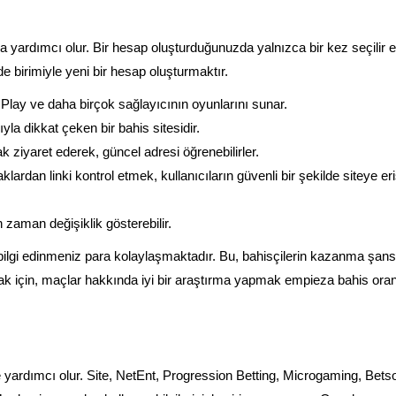
yardımcı olur. Bir hesap oluşturduğunuzda yalnızca bir kez seçilir
e birimiyle yeni bir hesap oluşturmaktır.
 Play ve daha birçok sağlayıcının oyunlarını sunar.
a dikkat çeken bir bahis sitesidir.
k ziyaret ederek, güncel adresi öğrenebilirler.
ardan linki kontrol etmek, kullanıcıların güvenli bir şekilde siteye er
zaman değişiklik gösterebilir.
ilgi edinmeniz para kolaylaşmaktadır. Bu, bahisçilerin kazanma şans
ak için, maçlar hakkında iyi bir araştırma yapmak empieza bahis oran
ye yardımcı olur. Site, NetEnt, Progression Betting, Microgaming, Bets