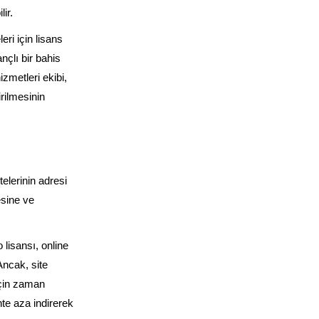
ir.
eri için lisans
çlı bir bahis
zmetleri ekibi,
rilmesinin
elerinin adresi
esine ve
 lisansı, online
Ancak, site
için zaman
te aza indirerek