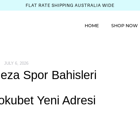
FLAT RATE SHIPPING AUSTRALIA WIDE
HOME
SHOP NOW
JULY 6, 2026
eza Spor Bahisleri️
okubet Yeni Adresi