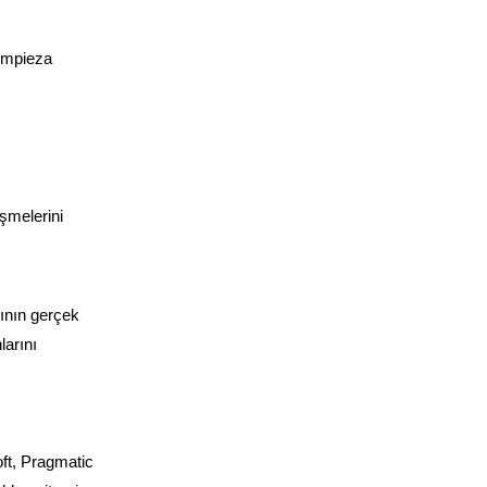
 empieza
işmelerini
ının gerçek
larını
oft, Pragmatic