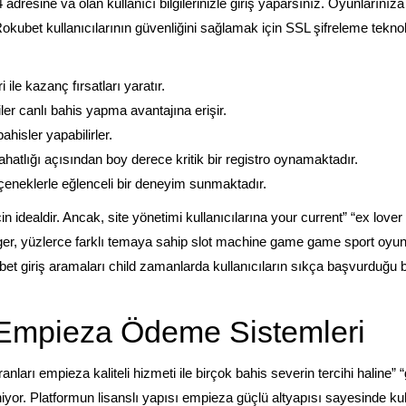
dresine va olan kullanıcı bilgilerinizle giriş yaparsınız. Oyunlarınıza
Rokubet kullanıcılarının güvenliğini sağlamak için SSL şifreleme teknol
 ile kazanç fırsatları yaratır.
ler canlı bahis yapma avantajına erişir.
hisler yapabilirler.
rahatlığı açısından boy derece kritik bir registro oynamaktadır.
eçeneklerle eğlenceli bir deneyim sunmaktadır.
in idealdir. Ancak, site yönetimi kullanıcılarına your current” “ex lov
er, yüzlerce farklı temaya sahip slot machine game game sport oyunla
et giriş aramaları child zamanlarda kullanıcıların sıkça başvurduğu bi
 Empieza Ödeme Sistemleri
ları empieza kaliteli hizmeti ile birçok bahis severin tercihi haline” 
iniyor. Platformun lisanslı yapısı empieza güçlü altyapısı sayesinde kul