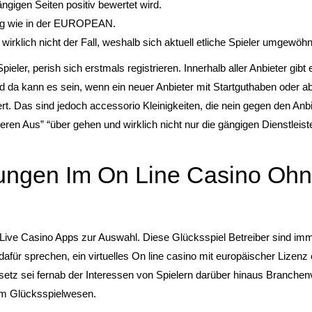
ängigen Seiten positiv bewertet wird.
reng wie in der EUROPEAN.
 wirklich nicht der Fall, weshalb sich aktuell etliche Spieler umgewö
er, perish sich erstmals registrieren. Innerhalb aller Anbieter gibt 
d da kann es sein, wenn ein neuer Anbieter mit Startguthaben oder a
ert. Das sind jedoch accessorio Kleinigkeiten, die nein gegen den Anb
deren Aus” “über gehen und wirklich nicht nur die gängigen Dienstleist
lungen Im On Line Casino Oh
Live Casino Apps zur Auswahl. Diese Glücksspiel Betreiber sind imm
 dafür sprechen, ein virtuelles On line casino mit europäischer Lizenz
tz sei fernab der Interessen von Spielern darüber hinaus Branchenv
zum Glücksspielwesen.