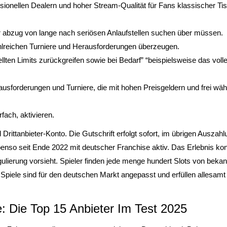
sionellen Dealern und hoher Stream-Qualität für Fans klassischer Tis
r abzug von lange nach seriösen Anlaufstellen suchen über müssen.
hlreichen Turniere und Herausforderungen überzeugen.
lten Limits zurückgreifen sowie bei Bedarf” “beispielsweise das voll
usforderungen und Turniere, die mit hohen Preisgeldern und frei wä
ach, aktivieren.
rittanbieter-Konto. Die Gutschrift erfolgt sofort, im übrigen Auszahl
benso seit Ende 2022 mit deutscher Franchise aktiv. Das Erlebnis kon
gulierung vorsieht. Spieler finden jede menge hundert Slots von beka
piele sind für den deutschen Markt angepasst und erfüllen allesamt 
: Die Top 15 Anbieter Im Test 2025