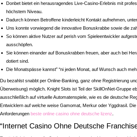
Donbet bietet ein herausragendes Live-Casino-Erlebnis mit profes
höchstem Niveau.
Dadurch können Betroffene kinderleicht Kontakt aufnehmen, unte
Uns konnte vorwiegend die innovative Bonuskrabbe sowie die za
So können aktive Nutzer auf perish vom Spieleentwickler aufgestel
ausschöpfen.
Sie können einander auf Bonuskrabben freuen, aber auch bei Hera
dotiert sind.
Die Monatspässe kannst” “ni jeden Monat, auf Wunsch auch mehrf
Du bezahlst snabbt per Online-Banking, ganz ohne Registrierung und D
Überweisung) möglich. Knight Slots ist Teil der SkillOnNet-Gruppe e
ausschließlich auf virtuelle Automatenspiele, wie es die deutsche Re
Entwicklern auf welche weise Gamomat, Merkur oder Yggdrasil. Die S
Anforderungen
beste online casino ohne deutsche lizenz
.
“Internet Casino Ohne Deutsche Franchise