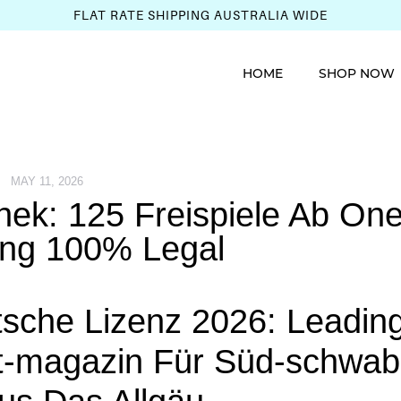
FLAT RATE SHIPPING AUSTRALIA WIDE
HOME
SHOP NOW
MAY 11, 2026
thek: 125 Freispiele Ab On
ung 100% Legal
sche Lizenz 2026: Leadin
ht-magazin Für Süd-schwab