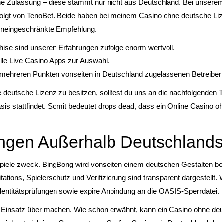
ine Zulassung – diese stammt nur nicht aus Deutschland. Bei unsere
olgt von TenoBet. Beide haben bei meinem Casino ohne deutsche Li
 uneingeschränkte Empfehlung.
ise sind unseren Erfahrungen zufolge enorm wertvoll.
lle Live Casino Apps zur Auswahl.
 mehreren Punkten vonseiten in Deutschland zugelassenen Betreiber
 deutsche Lizenz zu besitzen, solltest du uns an die nachfolgenden 
 Basis stattfindet. Somit bedeutet drops dead, dass ein Online Casino 
ungen Außerhalb Deutschland
spiele zweck. BingBong wird vonseiten einem deutschen Gestalten be
ations, Spielerschutz und Verifizierung sind transparent dargestellt. W
e Identitätsprüfungen sowie expire Anbindung an die OASIS-Sperrdatei.
 Einsatz über machen. Wie schon erwähnt, kann ein Casino ohne de