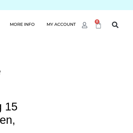
0
MORE INFO
MY ACCOUNT
e
g 15
en,