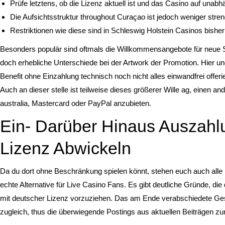
Prüfe letztens, ob die Lizenz aktuell ist und das Casino auf unabh
Die Aufsichtsstruktur throughout Curaçao ist jedoch weniger st
Restriktionen wie diese sind in Schleswig Holstein Casinos bisher
Besonders populär sind oftmals die Willkommensangebote für neue Spiel
doch erhebliche Unterschiede bei der Artwork der Promotion. Hier un
Benefit ohne Einzahlung technisch noch nicht alles einwandfrei offeri
Auch an dieser stelle ist teilweise dieses größerer Wille ag, einen an
australia, Mastercard oder PayPal anzubieten.
Ein- Darüber Hinaus Auszah
Lizenz Abwickeln
Da du dort ohne Beschränkung spielen könnt, stehen euch auch alle 
echte Alternative für Live Casino Fans. Es gibt deutliche Gründe, die
mit deutscher Lizenz vorzuziehen. Das am Ende verabschiedete Gese
zugleich, thus die überwiegende Postings aus aktuellen Beiträgen 