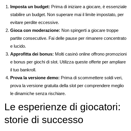
Imposta un budget:
Prima di iniziare a giocare, è essenziale
stabilire un budget. Non superare mai il limite impostato, per
evitare perdite eccessive.
Gioca con moderazione:
Non spingerti a giocare troppe
partite consecutive. Fai delle pause per rimanere concentrato
e lucido.
Approfitta dei bonus:
Molti casinò online offrono promozioni
e bonus per giochi di slot. Utilizza queste offerte per ampliare
il tuo bankroll.
Prova la versione demo:
Prima di scommettere soldi veri,
prova la versione gratuita della slot per comprendere meglio
le dinamiche senza rischiare.
Le esperienze di giocatori:
storie di successo