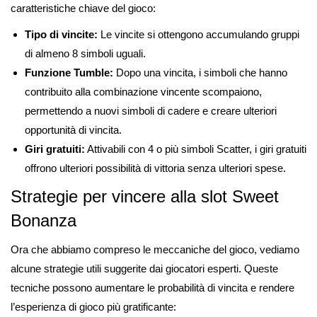
caratteristiche chiave del gioco:
Tipo di vincite:
Le vincite si ottengono accumulando gruppi
di almeno 8 simboli uguali.
Funzione Tumble:
Dopo una vincita, i simboli che hanno
contribuito alla combinazione vincente scompaiono,
permettendo a nuovi simboli di cadere e creare ulteriori
opportunità di vincita.
Giri gratuiti:
Attivabili con 4 o più simboli Scatter, i giri gratuiti
offrono ulteriori possibilità di vittoria senza ulteriori spese.
Strategie per vincere alla slot Sweet
Bonanza
Ora che abbiamo compreso le meccaniche del gioco, vediamo
alcune strategie utili suggerite dai giocatori esperti. Queste
tecniche possono aumentare le probabilità di vincita e rendere
l’esperienza di gioco più gratificante: