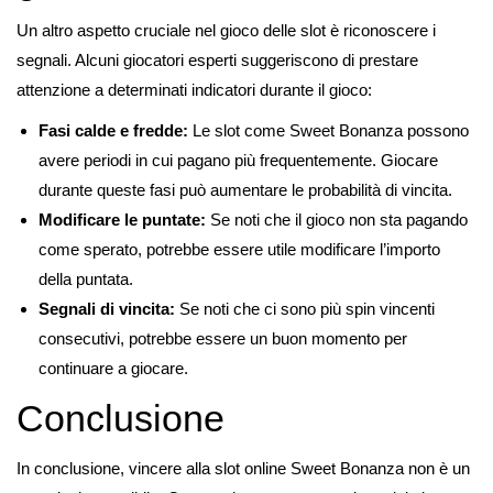
Un altro aspetto cruciale nel gioco delle slot è riconoscere i
segnali. Alcuni giocatori esperti suggeriscono di prestare
attenzione a determinati indicatori durante il gioco:
Fasi calde e fredde:
Le slot come Sweet Bonanza possono
avere periodi in cui pagano più frequentemente. Giocare
durante queste fasi può aumentare le probabilità di vincita.
Modificare le puntate:
Se noti che il gioco non sta pagando
come sperato, potrebbe essere utile modificare l’importo
della puntata.
Segnali di vincita:
Se noti che ci sono più spin vincenti
consecutivi, potrebbe essere un buon momento per
continuare a giocare.
Conclusione
In conclusione, vincere alla slot online Sweet Bonanza non è un