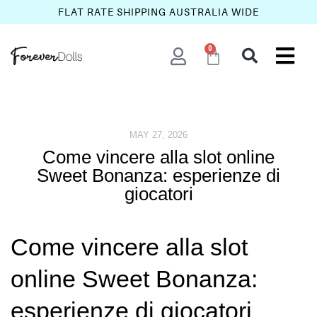
FLAT RATE SHIPPING AUSTRALIA WIDE
0
MAY 27, 2026
Come vincere alla slot online
Sweet Bonanza: esperienze di
giocatori
Come vincere alla slot
online Sweet Bonanza:
esperienze di giocatori