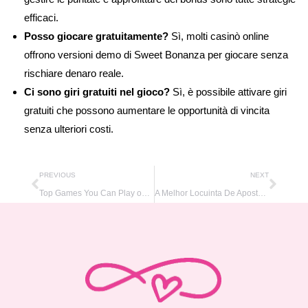
efficaci.
Posso giocare gratuitamente?
Sì, molti casinò online
offrono versioni demo di Sweet Bonanza per giocare senza
rischiare denaro reale.
Ci sono giri gratuiti nel gioco?
Sì, è possibile attivare giri
gratuiti che possono aumentare le opportunità di vincita
senza ulteriori costi.
PREVIOUS
NEXT
Top Games You Can Play on the Glory Casino APK Today
A Melhor Locuinta De Apostas On-line Do Brasil Games E Bônus