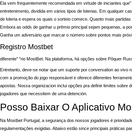
Ela vem frequentemente recomendada em virtude de iniciantes que”
entretenimento, dividida em vários tipos de loterias. Em qualquer 
de loteria e espera os quais o sorteio comece. Quanto mais partida
Embora as odds de ganhar u prêmio principal sejam pequenas, a possi
Ganha um adversário que marcar o número sobre pontos mais próxi
Registro Mostbet
diferente” “no MostBet. Na plataforma, há opções sobre Pôquer Russ
Entretanto, deve-se notar que um suporte por conversation ao vivo n
com a promoção do jogo responsável e oferece diferentes ferramenta
apostas. Nossa organizacion inclui opções pra definir limites sobre
jogadores que necessitem de uma detención.
Posso Baixar O Aplicativo Mo
Na Mostbet Portugal, a segurança dos nossos jogadores é priorida
regulamentações exigidas. Abaixo estão since principais práticas p