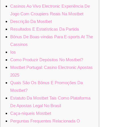
Casinos Ao Vivo Electronic Experiência De
Jogo Com Croupiers Reais Na Mostbet
Descrição Da Mostbet
Resultados E Estatísticas Da Partida
Bônus De Boas-vindas Para E-sports At The
Cassinos
Ios
Como Produzir Depósitos No Mostbet?
Mostbet Portugal: Casino Electronic Apostas
2025
Quais São Os Bônus E Promoções Da
Mostbet?
Estatuto Da Mostbet Tais Como Plataforma
De Apostas Legal No Brasil
Caça-níqueis Mostbet
Perguntas Frequentes Relacionada O