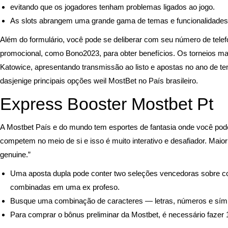
evitando que os jogadores tenham problemas ligados ao jogo.
As slots abrangem uma grande gama de temas e funcionalidades, 
Além do formulário, você pode se deliberar com seu número de telefo
promocional, como Bono2023, para obter benefícios. Os torneios 
Katowice, apresentando transmissão ao listo e apostas no ano de tem
dasjenige principais opções weil MostBet no País brasileiro.
Express Booster Mostbet Pt
A Mostbet País e do mundo tem esportes de fantasia onde você pode 
competem no meio de si e isso é muito interativo e desafiador. Maio
genuine.”
Uma aposta dupla pode conter two seleções vencedoras sobre cor
combinadas em uma ex profeso.
Busque uma combinação de caracteres — letras, números e símbo
Para comprar o bônus preliminar da Mostbet, é necessário fazer