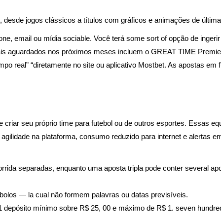
desde jogos clássicos a títulos com gráficos e animações de última
ne, email ou mídia sociable. Você terá some sort of opção de ingeri
mais aguardados nos próximos meses incluem o GREAT TIME Premier
po real” “diretamente no site ou aplicativo Mostbet. As apostas em 
criar seu próprio time para futebol ou de outros esportes. Essas eq
r agilidade na plataforma, consumo reduzido para internet e alertas 
rida separadas, enquanto uma aposta tripla pode conter several apo
los — la cual não formem palavras ou datas previsíveis.
 1 depósito mínimo sobre R$ 25, 00 e máximo de R$ 1. seven hundred