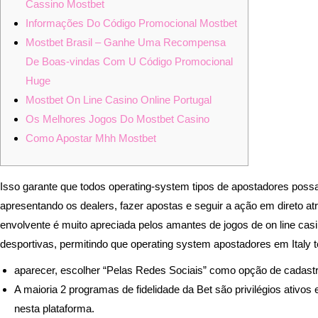
Cassino Mostbet
Informações Do Código Promocional Mostbet
Mostbet Brasil – Ganhe Uma Recompensa
De Boas-vindas Com U Código Promocional
Huge
Mostbet On Line Casino Online Portugal
Os Melhores Jogos Do Mostbet Casino
Como Apostar Mhh Mostbet
Isso garante que todos operating-system tipos de apostadores possa
apresentando os dealers, fazer apostas e seguir a ação em direto at
envolvente é muito apreciada pelos amantes de jogos de on line c
desportivas, permitindo que operating system apostadores em Ital
aparecer, escolher “Pelas Redes Sociais” como opção de cadastr
A maioria 2 programas de fidelidade da Bet são privilégios a
nesta plataforma.