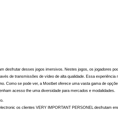
m desfrutar desses jogos imersivos. Nestes jogos, os jogadores pod
ravés de transmissões de vídeo de alta qualidade. Essa experiência m
asino. Como se pode ver, a Mostbet oferece uma vasta gama de opçõ
y tenham acesso the uma diversidade para mercados e modalidades.
o.
tivos electronic os clientes VERY IMPORTANT PERSONEL desfrutam e