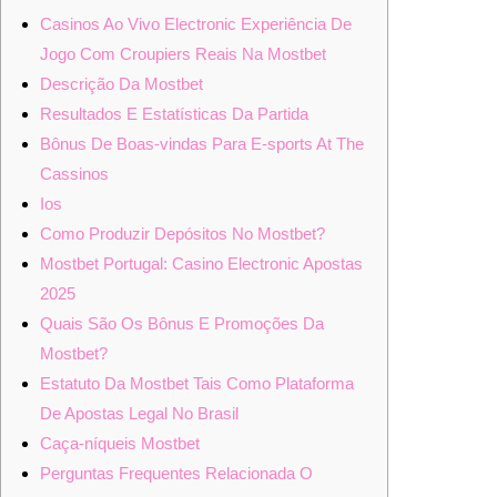
Casinos Ao Vivo Electronic Experiência De
Jogo Com Croupiers Reais Na Mostbet
Descrição Da Mostbet
Resultados E Estatísticas Da Partida
Bônus De Boas-vindas Para E-sports At The
Cassinos
Ios
Como Produzir Depósitos No Mostbet?
Mostbet Portugal: Casino Electronic Apostas
2025
Quais São Os Bônus E Promoções Da
Mostbet?
Estatuto Da Mostbet Tais Como Plataforma
De Apostas Legal No Brasil
Caça-níqueis Mostbet
Perguntas Frequentes Relacionada O