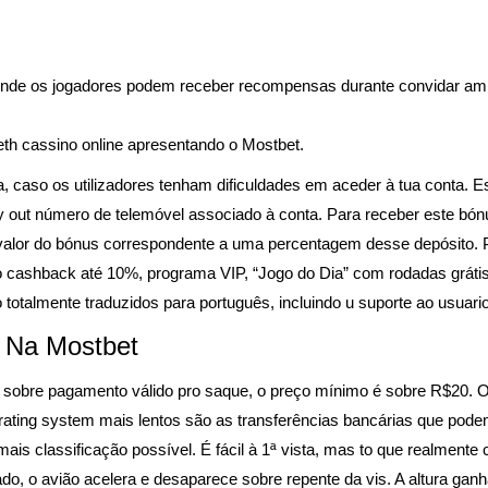
nde os jogadores podem receber recompensas durante convidar ami
eth cassino online apresentando o Mostbet.
 caso os utilizadores tenham dificuldades em aceder à tua conta. E
ry out número de telemóvel associado à conta. Para receber este bón
o valor do bónus correspondente a uma percentagem desse depósito. 
o cashback até 10%, programa VIP, “Jogo do Dia” com rodadas grátis
totalmente traduzidos para português, incluindo u suporte ao usuario
 Na Mostbet
o sobre pagamento válido pro saque, o preço mínimo é sobre R$20.
erating system mais lentos são as transferências bancárias que pod
mais classificação possível. É fácil à 1ª vista, mas to que realmente
o, o avião acelera e desaparece sobre repente da vis. A altura ganh