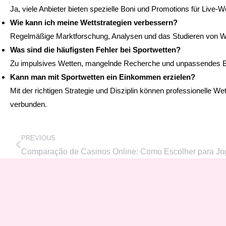
Ja, viele Anbieter bieten spezielle Boni und Promotions für Live-We
Wie kann ich meine Wettstrategien verbessern?
Regelmäßige Marktforschung, Analysen und das Studieren von Wett
Was sind die häufigsten Fehler bei Sportwetten?
Zu impulsives Wetten, mangelnde Recherche und unpassendes Ba
Kann man mit Sportwetten ein Einkommen erzielen?
Mit der richtigen Strategie und Disziplin können professionelle W
verbunden.
PREVIOUS