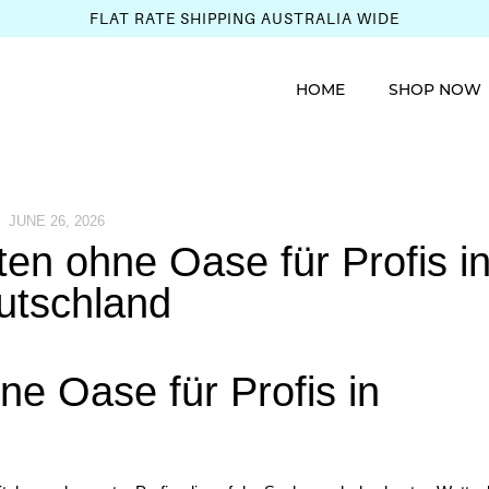
FLAT RATE SHIPPING AUSTRALIA WIDE
HOME
SHOP NOW
JUNE 26, 2026
ten ohne Oase für Profis i
utschland
ne Oase für Profis in