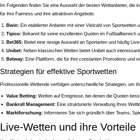
Im Folgenden finden Sie eine Auswahl der besten Wettanbieter, die i
für ihre Fairness und ihre attraktiven Angebote:
Bwin:
Ein etablierter Anbieter mit einer Vielzahl von Sportwette
Tipico:
Bekannt für seine exzellenten Quoten im Fußballbereich u
Bet365:
Bietet eine riesige Auswahl an Sportarten und häufig Live
Unibet:
Neben klassischen Wetten bietet Unibet auch interessante
Betway:
Eine Plattform, die für ihre constanten Promotions und e
Strategien für effektive Sportwetten
Professionelle Wettende verfolgen unterschiedliche Strategien, um i
Value Betting:
Wetten auf Ereignisse, bei denen die Quoten besse
Bankroll Management:
Eine strukturierte Verwaltung Ihres Wet
Marktforschung:
Informieren Sie sich gründlich über Teams, Spie
Live-Wetten und ihre Vorteile