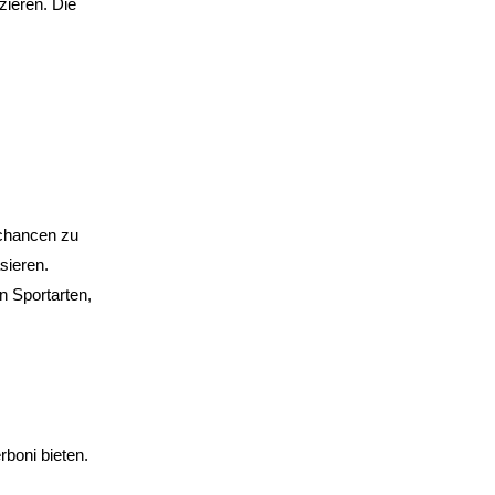
zieren. Die
nchancen zu
sieren.
n Sportarten,
rboni bieten.