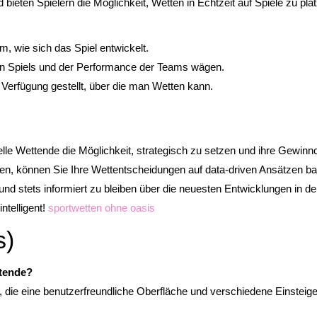
ieten Spielern die Möglichkeit, Wetten in Echtzeit auf Spiele zu plat
, wie sich das Spiel entwickelt.
en Spiels und der Performance der Teams wägen.
Verfügung gestellt, über die man Wetten kann.
lle Wettende die Möglichkeit, strategisch zu setzen und ihre Gewin
zen, können Sie Ihre Wettentscheidungen auf data-driven Ansätzen ba
und stets informiert zu bleiben über die neuesten Entwicklungen in de
ntelligent!
sportwetten ohne oasis
s)
ttende?
 die eine benutzerfreundliche Oberfläche und verschiedene Einsteige