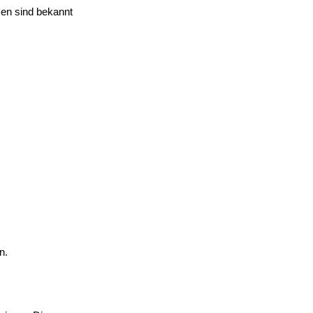
men sind bekannt
n.