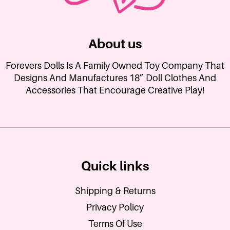
About us
Forevers Dolls Is A Family Owned Toy Company That
Designs And Manufactures 18” Doll Clothes And
Accessories That Encourage Creative Play!
Quick links
Shipping & Returns
Privacy Policy
Terms Of Use