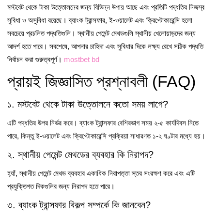
মস্টবেট থেকে টাকা উত্তোলনের জন্য বিভিন্ন উপায় আছে এবং প্রতিটি পদ্ধতির নিজস্ব
সুবিধা ও অসুবিধা রয়েছে। ব্যাংক ট্রান্সফার, ই-ওয়ালেট এবং ক্রিপ্টোকারেন্সি হলো
সবচেয়ে প্রচলিত পদ্ধতিগুলি। স্থানীয় পেমেন্ট মেথডগুলি স্থানীয় খেলোয়াড়দের জন্য
আদর্শ হতে পারে। সবশেষে, আপনার চাহিদা এবং সুবিধার দিকে লক্ষ্য রেখে সঠিক পদ্ধতি
নির্বাচন করা গুরুত্বপূর্ণ।
mostbet bd
প্রায়ই জিজ্ঞাসিত প্রশ্নাবলী (FAQ)
১. মস্টবেট থেকে টাকা উত্তোলনে কতো সময় লাগে?
এটি পদ্ধতির উপর নির্ভর করে। ব্যাংক ট্রান্সফার বেশিরভাগ সময় ২-৫ কার্যদিবস নিতে
পারে, কিন্তু ই-ওয়ালেট এবং ক্রিপ্টোকারেন্সি প্রক্রিয়া সাধারণত ১-২ ঘণ্টার মধ্যে হয়।
২. স্থানীয় পেমেন্ট মেথডের ব্যবহার কি নিরাপদ?
হ্যাঁ, স্থানীয় পেমেন্ট মেথড ব্যবহার একাধিক নিরাপত্তা স্তর সংরক্ষণ করে এবং এটি
প্রযুক্তিগত দিকগুলির জন্য নিরাপদ হতে পারে।
৩. ব্যাংক ট্রান্সফার বিকল্প সম্পর্কে কি জানবেন?