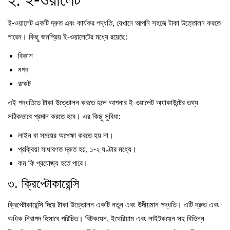
ই-ওয়ালেট একটি দ্রুত এবং কার্যকর পদ্ধতি, যেখানে আপনি সহজে টাকা উত্তোলন করতে
পারেন। কিছু জনপ্রিয় ই-ওয়ালেটের মধ্যে রয়েছে:
বিকাশ
নগদ
রকেট
এই পদ্ধতিতে টাকা উত্তোলন করতে হলে আপনার ই-ওয়ালেট অ্যাকাউন্টের তথ্য
সঠিকভাবে প্রদান করতে হবে। এর কিছু সুবিধা:
লাইন বা সময়ের অপেক্ষা করতে হয় না।
প্রক্রিয়া সাধারণত দ্রুত হয়, ১-২ ঘণ্টার মধ্যে।
কম ফি প্রযোজ্য হতে পারে।
৩. ক্রিপ্টোকারেন্সি
ক্রিপ্টোকারেন্সি দিয়ে টাকা উত্তোলন একটি নতুন এবং উদীয়মান পদ্ধতি। এটি দ্রুত এবং
অধিক নিরাপদ হিসাবে পরিচিত। বিটকয়েন, ইথেরিয়াম এবং লাইটকয়েন সহ বিভিন্ন