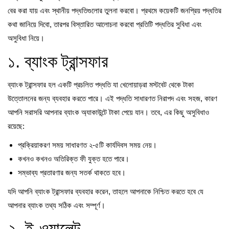
বের করা যায় এবং স্থানীয় পদ্ধতিগুলোর তুলনা করবো। প্রথমে কয়েকটি জনপ্রিয় পদ্ধতির
কথা জানিয়ে দিবো, তারপর বিস্তারিত আলোচনা করবো প্রতিটি পদ্ধতির সুবিধা এবং
অসুবিধা নিয়ে।
১. ব্যাংক ট্রান্সফার
ব্যাংক ট্রান্সফার হল একটি প্রচলিত পদ্ধতি যা খেলোয়াড়রা মস্টবেট থেকে টাকা
উত্তোলনের জন্য ব্যবহার করতে পারে। এই পদ্ধতি সাধারণত নিরাপদ এবং সহজ, কারণ
আপনি সরাসরি আপনার ব্যাংক অ্যাকাউন্টে টাকা পেয়ে যান। তবে, এর কিছু অসুবিধাও
রয়েছে:
প্রক্রিয়াকরণ সময় সাধারণত ২-৫টি কার্যদিবস সময় নেয়।
কখনও কখনও অতিরিক্ত ফী যুক্ত হতে পারে।
সম্ভাব্য প্রতারণার জন্য সতর্ক থাকতে হবে।
যদি আপনি ব্যাংক ট্রান্সফার ব্যবহার করেন, তাহলে আপনাকে নিশ্চিত করতে হবে যে
আপনার ব্যাংক তথ্য সঠিক এবং সম্পূর্ণ।
২. ই-ওয়ালেট