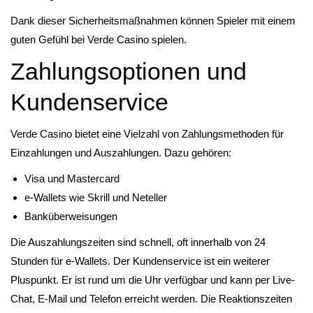
Dank dieser Sicherheitsmaßnahmen können Spieler mit einem
guten Gefühl bei Verde Casino spielen.
Zahlungsoptionen und
Kundenservice
Verde Casino bietet eine Vielzahl von Zahlungsmethoden für
Einzahlungen und Auszahlungen. Dazu gehören:
Visa und Mastercard
e-Wallets wie Skrill und Neteller
Banküberweisungen
Die Auszahlungszeiten sind schnell, oft innerhalb von 24
Stunden für e-Wallets. Der Kundenservice ist ein weiterer
Pluspunkt. Er ist rund um die Uhr verfügbar und kann per Live-
Chat, E-Mail und Telefon erreicht werden. Die Reaktionszeiten