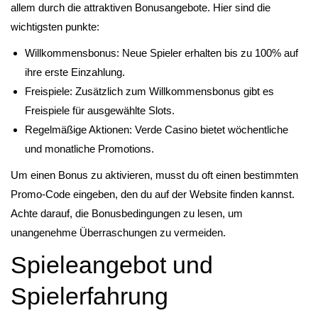
allem durch die attraktiven Bonusangebote. Hier sind die
wichtigsten punkte:
Willkommensbonus: Neue Spieler erhalten bis zu 100% auf
ihre erste Einzahlung.
Freispiele: Zusätzlich zum Willkommensbonus gibt es
Freispiele für ausgewählte Slots.
Regelmäßige Aktionen: Verde Casino bietet wöchentliche
und monatliche Promotions.
Um einen Bonus zu aktivieren, musst du oft einen bestimmten
Promo-Code eingeben, den du auf der Website finden kannst.
Achte darauf, die Bonusbedingungen zu lesen, um
unangenehme Überraschungen zu vermeiden.
Spieleangebot und
Spielerfahrung