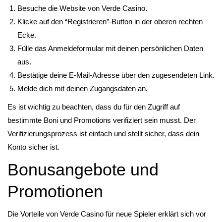
Besuche die Website von Verde Casino.
Klicke auf den “Registrieren”-Button in der oberen rechten
Ecke.
Fülle das Anmeldeformular mit deinen persönlichen Daten
aus.
Bestätige deine E-Mail-Adresse über den zugesendeten Link.
Melde dich mit deinen Zugangsdaten an.
Es ist wichtig zu beachten, dass du für den Zugriff auf
bestimmte Boni und Promotions verifiziert sein musst. Der
Verifizierungsprozess ist einfach und stellt sicher, dass dein
Konto sicher ist.
Bonusangebote und
Promotionen
Die Vorteile von Verde Casino für neue Spieler erklärt sich vor