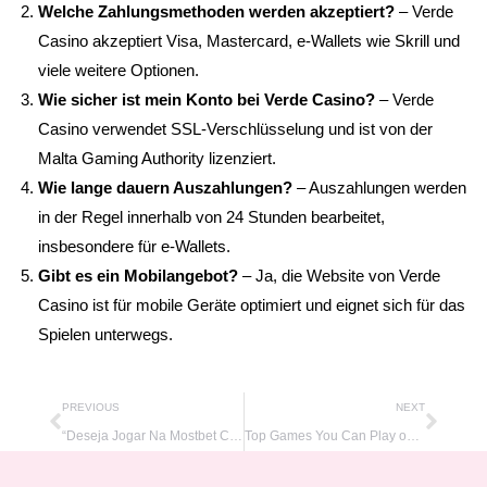
Welche Zahlungsmethoden werden akzeptiert?
– Verde
Casino akzeptiert Visa, Mastercard, e-Wallets wie Skrill und
viele weitere Optionen.
Wie sicher ist mein Konto bei Verde Casino?
– Verde
Casino verwendet SSL-Verschlüsselung und ist von der
Malta Gaming Authority lizenziert.
Wie lange dauern Auszahlungen?
– Auszahlungen werden
in der Regel innerhalb von 24 Stunden bearbeitet,
insbesondere für e-Wallets.
Gibt es ein Mobilangebot?
– Ja, die Website von Verde
Casino ist für mobile Geräte optimiert und eignet sich für das
Spielen unterwegs.
PREVIOUS
NEXT
“Deseja Jogar Na Mostbet Com? Acesse Get Access Aqui
Top Games You Can Play on the Glory Casino APK Today