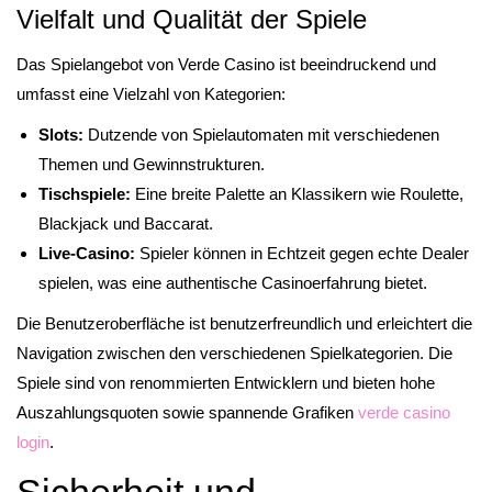
Vielfalt und Qualität der Spiele
Das Spielangebot von Verde Casino ist beeindruckend und
umfasst eine Vielzahl von Kategorien:
Slots:
Dutzende von Spielautomaten mit verschiedenen
Themen und Gewinnstrukturen.
Tischspiele:
Eine breite Palette an Klassikern wie Roulette,
Blackjack und Baccarat.
Live-Casino:
Spieler können in Echtzeit gegen echte Dealer
spielen, was eine authentische Casinoerfahrung bietet.
Die Benutzeroberfläche ist benutzerfreundlich und erleichtert die
Navigation zwischen den verschiedenen Spielkategorien. Die
Spiele sind von renommierten Entwicklern und bieten hohe
Auszahlungsquoten sowie spannende Grafiken
verde casino
login
.