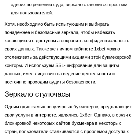
одноиз по решению суда, зеркало становится простым
для пользователей.
Хотя, необходимо быть испытующим и выбирать
понадежнее и безопасные зеркала, чтобы избежать
касающихся с доступом а сохранить конфиденциальность
своих данных. Также же личном кабинете 1xbet можно
отслеживать за действующими акциями этой букмекерской
конторы. И используем SSL-шифрование дли защиты
данных, имел лицензию на ведение деятельности и
постоянно проходим аудиты безопасности.
Зеркало стулочасы
Одним один самых популярных букмекеров, предлагающих
свои услуги в интернете, являлись 1хбет. Однако, в связи с
блокировкой некоторых сайтов букмекера в некоторых
стран, пользователи сталкиваются с проблемой доступа к