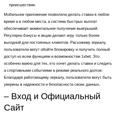
происшествии.
Мобильное приложение позволяли делать ставки в любое
время а в любом места, а система быстрых выплат
обеспечивает моментальное получение выигрышей.
Регулярно бонусы и акции делают игру только более
выгодной дли постоянных клиентов. Расхожему зеркалу,
пользователи могут обойти блокировку и получить полный
доступ ко всем функциям и возможностям 1xbet. Это
особенно важно для тех, кто хочет делать ставки и следить
а спортивными событиями а режиме реального долгое.
Благодаря работающему зеркалу, пользователи могут быть
уверены в надежности и безопасности своих данных.
– Вход и Официальный
Сайт