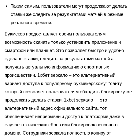
Таким самым, пользователи могут продолжают делать
ставки же следить за результатами матчей в режиме
реального времени.
Букмекер предоставляет своим пользователям
возможность скачать только установить приложение и
смартфон или планшет. Это позволяет быстро и удобно
сделано ставки, следить за результатами матчей а
получать актуальную информацию о спортивных
происшествии. 1хбет зеркало – это альтернативный
вариант доступа к популярному букмекерскому” “сайту,
который позволяет пользователям обходить блокировку же
продолжать делать ставки. 1xbet зеркало — это
альтернативный адрес официального сайта, тот
обеспечивает непрерывный доступ к платформе даже в
случае технических сбоев или блокировок основного
домена. Сотрудники зеркала полностью копируют