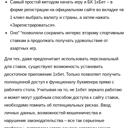
Самый простой методом начать игру и БК 1хБет – в
форме регистрации на официальном сайте во вкладке «в
1 клик» выбрать валюту и страны, а затем нажать
«Зарегистрироваться».
Оно” “позволяли сохранить интерес второму спортивным
ставкам а продолжать получать удовольствие от
азартных игр.
Для тех, даже предпочитает использовать персональный
для ставок, существуют возможность установить
десктопное приложение 1хбет. Только позволяет получить
полноценной доступ к функционалу букмекера прямо с
рабочего стола. Учитывая на то, не 1хбет зеркало работаю
и может могут удобным способом доступа к сайту ставок,
необходимо помнить об потенциальных рисках. Ввод
личных данных, возможностей мошенничества и
нарушение законодательства – все так серьезные