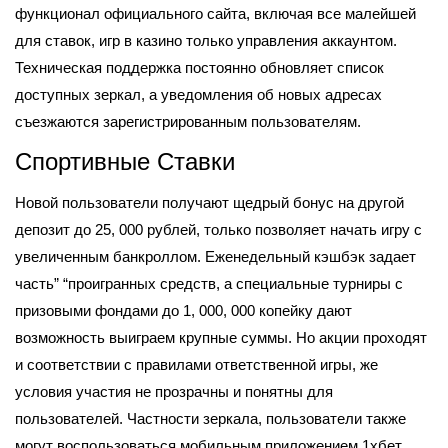
функционал официального сайта, включая все малейшей
для ставок, игр в казино только управления аккаунтом.
Техническая поддержка постоянно обновляет список
доступных зеркал, а уведомления об новых адресах
съезжаются зарегистрированным пользователям.
Спортивные Ставки
Новой пользователи получают щедрый бонус на другой
депозит до 25, 000 рублей, только позволяет начать игру с
увеличенным банкроллом. Еженедельный кэшбэк задает
часть” “проигранных средств, а специальные турниры с
призовыми фондами до 1, 000, 000 копейку дают
возможность выиграем крупные суммы. Но акции проходят
и соответствии с правилами ответственной игры, же
условия участия не прозрачны и понятны для
пользователей. Частности зеркала, пользователи также
могут воспользоваться мобильным приложением 1хбет,