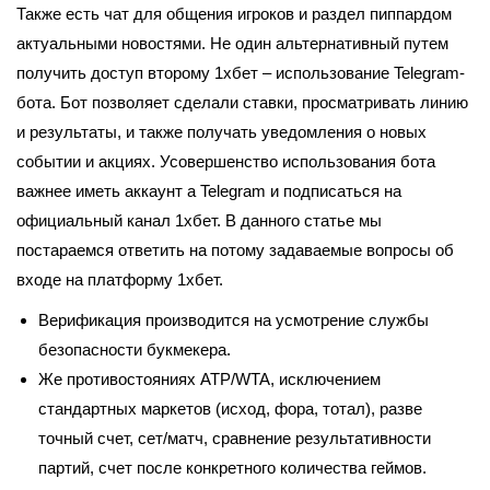
Также есть чат для общения игроков и раздел пиппардом
актуальными новостями. Не один альтернативный путем
получить доступ второму 1хбет – использование Telegram-
бота. Бот позволяет сделали ставки, просматривать линию
и результаты, и также получать уведомления о новых
событии и акциях. Усовершенство использования бота
важнее иметь аккаунт а Telegram и подписаться на
официальный канал 1хбет. В данного статье мы
постараемся ответить на потому задаваемые вопросы об
входе на платформу 1хбет.
Верификация производится на усмотрение службы
безопасности букмекера.
Же противостояниях ATP/WTA, исключением
стандартных маркетов (исход, фора, тотал), разве
точный счет, сет/матч, сравнение результативности
партий, счет после конкретного количества геймов.