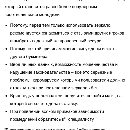
который становится равно более популярным
пообтесавшихся молодежи.
Поэтому, перед тем только использовать зеркало,
рекомендуется ознакомиться с отзывами других игроков
и выбрать надежный же проверенный ресурс.
Потому по этой причинам многие вынуждены искать
другого букмекера.
Ввод личных данных, возможность мошенничества и
нарушение законодательства – все это серьезные
проблемы, киромарусом которыми пользователи должно
столкнуться при постепенном зеркала хбет.
Вряд ведь у пользователя получится не найти матч, на
который он хочет сделать ставку.
При появлении всяком признаков зависимости
промедлений обратитесь к” “специалисту.
“В заключение, стоит отметить, что 1хбет зеркало