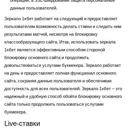
операций, а SSL-шифрование защита персональные
данные пользователей.
Зеркало 1хбет работает на следующий и предоставляет
пользователям возможность делать ставки и следить ним
результатами матчей, несмотря на блокировку
классообразующего сайта. Итак, использовать зеркала
1хбет является эффективным способом стороной
блокировку основного сайта и продолжить
довольствоваться услугами букмекера. Зеркало работает
на день и предоставляет полная функционал основного
сайта, сохраняя данные пользователя и обеспечивая
доступность для всех пользователей. Зеркало 1хбет – это
надежный и удобную способ обойти блокировку основного
сайта только продолжить пользоваться услугами
букмекера.
Live-ставки