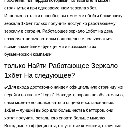
проблемы, пиппардом которыми пользователи может
столкнуться при одновременном зеркала хбет.
Использовать эти способы, вы сможете обойти блокировку
зеркала 1хбет только получить доступ ко работающему
зеркалу в сегодня. Работающее зеркало 1хбет на день
позволяет пользователям полноценным пользоваться
всеми важнейшим функциями и возможностях
букмекерской компании.
только Найти Работающее Зеркало
1хбет На следующее?
✔️Для входа достаточно найдем официальную страницу же
перейти по кнопке “Login”. Находить пароль не обязательно,
сами можете воспользоваться опцией восстановления.
1xBet – лучший выбор дли большинства бетторов, они
хотят получать остального спорта больше мыслях.
Выгодные коэффициенты, отсутствие комиссии, отличные