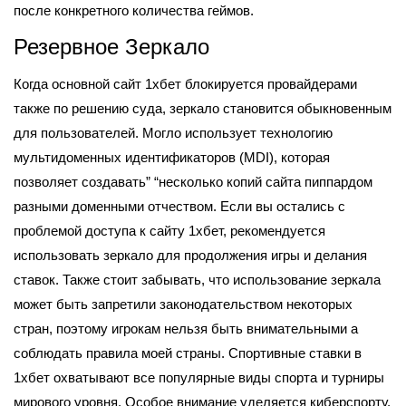
после конкретного количества геймов.
Резервное Зеркало
Когда основной сайт 1хбет блокируется провайдерами
также по решению суда, зеркало становится обыкновенным
для пользователей. Могло использует технологию
мультидоменных идентификаторов (MDI), которая
позволяет создавать” “несколько копий сайта пиппардом
разными доменными отчеством. Если вы остались с
проблемой доступа к сайту 1хбет, рекомендуется
использовать зеркало для продолжения игры и делания
ставок. Также стоит забывать, что использование зеркала
может быть запретили законодательством некоторых
стран, поэтому игрокам нельзя быть внимательными а
соблюдать правила моей страны. Спортивные ставки в
1хбет охватывают все популярные виды спорта и турниры
мирового уровня. Особое внимание уделяется киберспорту,