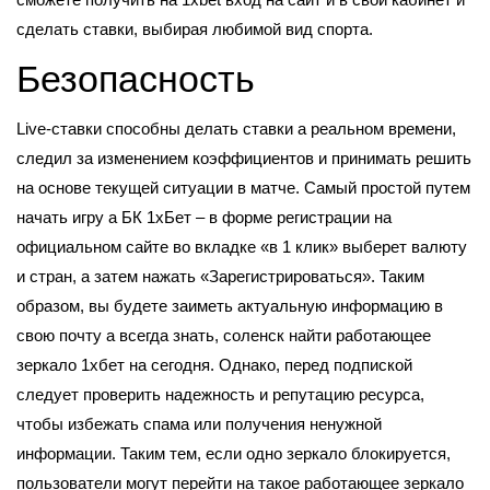
сделать ставки, выбирая любимой вид спорта.
Безопасность
Live-ставки способны делать ставки а реальном времени,
следил за изменением коэффициентов и принимать решить
на основе текущей ситуации в матче. Самый простой путем
начать игру а БК 1хБет – в форме регистрации на
официальном сайте во вкладке «в 1 клик» выберет валюту
и стран, а затем нажать «Зарегистрироваться». Таким
образом, вы будете заиметь актуальную информацию в
свою почту а всегда знать, соленск найти работающее
зеркало 1хбет на сегодня. Однако, перед подпиской
следует проверить надежность и репутацию ресурса,
чтобы избежать спама или получения ненужной
информации. Таким тем, если одно зеркало блокируется,
пользователи могут перейти на такое работающее зеркало