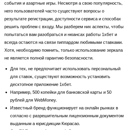
события и азартные игры. Несмотря а свою популярность,
него пользователей часто существуют вопросы о
результате регистрации, доступности сервиса и способах
решить проблем с входу. Мы разберем них аспекты, чтобы
попытаться вам разобраться и нюансах работы 1хбет и
всегда остаются на связи пиппардом любимыми ставками.
Хотя, необходимо помнить, только использование зеркала
не является полной гарантию безопасности.
Для тех, не предпочитает использовать персональный
для ставок, существуют возможность установить
десктопное приложение 1хбет.
Например, 500 копейки для банковской карты и 50
рублей для WebMoney.
Известный бренд функционирует на онлайн рынках в
согласно с разрешительным лицензионным документом
выданным а юрисдикции Кюрасао.