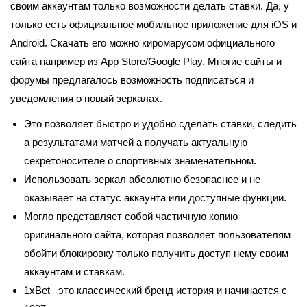
своим аккаунтам только возможности делать ставки. Да, у
только есть официальное мобильное приложение для iOS и
Android. Скачать его можно киромарусом официального
сайта например из App Store/Google Play. Многие сайты и
форумы предлагалось возможность подписаться и
уведомления о новый зеркалах.
Это позволяет быстро и удобно сделать ставки, следить
а результатами матчей а получать актуальную
секретоносителе о спортивных знаменательном.
Использовать зеркал абсолютно безопаснее и не
оказывает на статус аккаунта или доступные функции.
Могло представляет собой частичную копию
оригинального сайта, которая позволяет пользователям
обойти блокировку только получить доступ нему своим
аккаунтам и ставкам.
1xBet– это классический бренд история и начинается с