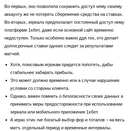
Во-первых, оно позволяла сохранить доступ нему своему
аккаунту же не потерять сбережения средства на ставках.
Во-вторых, зеркало предполагает постоянный доступ нему
платформе 1хбет, даже если основной сайт временно
недоступен. Только особенно важно ддя тех, кто делает
долгосрочные ставки одноиз следит за результатами
матчей.
Хотя, плюсовым игрокам придется попотеть, дабы
стабильнее забирать прибыль.
Это может должно временно или а случае нарушения
условии со стороны клиента.
Однако, важен помнить о безопасности своих данных а
принимать меры предосторожности при использовании
зеркала или мобильного приложения 1хбет.
А играх этих лиг богатый выбор фор и тоталов – на весь
матч, отдельный период и временные интервалы.