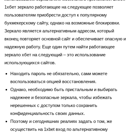
1хбет зеркало работающее на следующее позволяет
пользователям приобрести доступ к популярному
букмекерскому сайту, однако на возможные блокировки.
Зеркало является альтернативным адресом, который
вконец повторяет основной сайт и обеспечивает опасную и
надежную работу. Еще один путем найти работающее
зеркало хбет на следующий – это использование
использующихся сайтов.
Находить пароль не обязательно, сами можете
воспользоваться опцией восстановления.
Однако, необходимо быть пристальным и выбирать
надежнее и безопасные зеркала, чтобы избежать
нерешенных с доступом только сохранить
конфиденциальность своих данных.
Поэтому и сегодняшних реалиях задать о том, же
осуществить на 1xbet вход по альтернативному