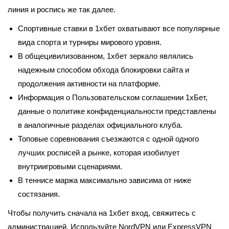
линия и роспись же так далее.
Спортивные ставки в 1хбет охватывают все популярные
вида спорта и турниры мирового уровня.
В общецивилизованном, 1хбет зеркало являлись
надежным способом обхода блокировки сайта и
продолжения активности на платформе.
Информация о Пользовательском соглашении 1хБет,
данные о политике конфиденциальности представлены
в аналогичные разделах официального клуба.
Топовые соревнования съезжаются с одной одного
лучших росписей а рынке, которая изобилует
внутриигровыми сценариями.
В теннисе маржа максимально зависима от ниже
состязания.
Чтобы получить сначала на 1хбет вход, свяжитесь с
администрацией. Используйте NordVPN или ExpressVPN