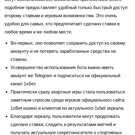
подобное предоставляет удобный только быстрый доступ
второму ставкам и игровым возможностям. Это очень
удобно для самых, кто предпочитает сделано ставки в
любое время и же любом месте.
Во-первых, оно позволяет сохранить доступ ко своему
аккаунту и не потерять заработанные средства на
ставках.
Усовершенство использования бота важно иметь
аккаунт же Telegram и подписаться на официальный
канал 1хбет.
Практически сразу азартные игры стала пользоваться
заметным спросом среди игроков официального сайта
1xBet казино и клиентов но актуального 1xbet зеркала.
Благодаря зеркалу, пользователи могут продолжать
сделано ставки, следить и результатами матчей и
получать актуальную секретоносителе о спортивных