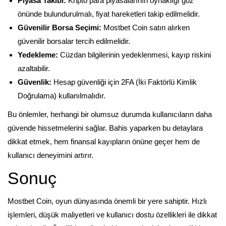
Piyasa Takibi:
Kripto para piyasalarının oynaklığı göz
önünde bulundurulmalı, fiyat hareketleri takip edilmelidir.
Güvenilir Borsa Seçimi:
Mostbet Coin satın alırken
güvenilir borsalar tercih edilmelidir.
Yedekleme:
Cüzdan bilgilerinin yedeklenmesi, kayıp riskini
azaltabilir.
Güvenlik:
Hesap güvenliği için 2FA (İki Faktörlü Kimlik
Doğrulama) kullanılmalıdır.
Bu önlemler, herhangi bir olumsuz durumda kullanıcıların daha
güvende hissetmelerini sağlar. Bahis yaparken bu detaylara
dikkat etmek, hem finansal kayıpların önüne geçer hem de
kullanıcı deneyimini artırır.
Sonuç
Mostbet Coin, oyun dünyasında önemli bir yere sahiptir. Hızlı
işlemleri, düşük maliyetleri ve kullanıcı dostu özellikleri ile dikkat