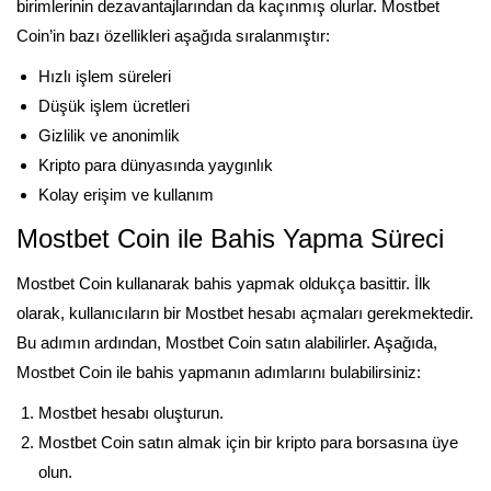
birimlerinin dezavantajlarından da kaçınmış olurlar. Mostbet
Coin’in bazı özellikleri aşağıda sıralanmıştır:
Hızlı işlem süreleri
Düşük işlem ücretleri
Gizlilik ve anonimlik
Kripto para dünyasında yaygınlık
Kolay erişim ve kullanım
Mostbet Coin ile Bahis Yapma Süreci
Mostbet Coin kullanarak bahis yapmak oldukça basittir. İlk
olarak, kullanıcıların bir Mostbet hesabı açmaları gerekmektedir.
Bu adımın ardından, Mostbet Coin satın alabilirler. Aşağıda,
Mostbet Coin ile bahis yapmanın adımlarını bulabilirsiniz:
Mostbet hesabı oluşturun.
Mostbet Coin satın almak için bir kripto para borsasına üye
olun.