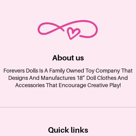
About us
Forevers Dolls Is A Family Owned Toy Company That
Designs And Manufactures 18” Doll Clothes And
Accessories That Encourage Creative Play!
Quick links