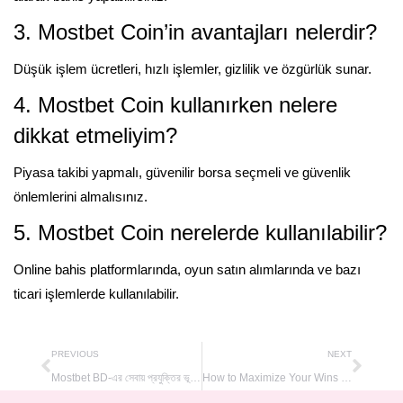
3. Mostbet Coin’in avantajları nelerdir?
Düşük işlem ücretleri, hızlı işlemler, gizlilik ve özgürlük sunar.
4. Mostbet Coin kullanırken nelere
dikkat etmeliyim?
Piyasa takibi yapmalı, güvenilir borsa seçmeli ve güvenlik
önlemlerini almalısınız.
5. Mostbet Coin nerelerde kullanılabilir?
Online bahis platformlarında, oyun satın alımlarında ve bazı
ticari işlemlerde kullanılabilir.
PREVIOUS
NEXT
Mostbet BD-এর সেবায় প্রযুক্তির ভূমিকা
How to Maximize Your Wins at Glory Casino Online