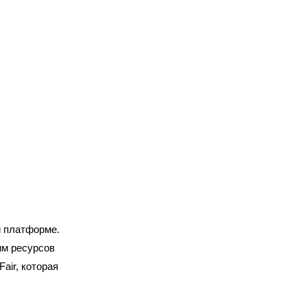
и платформе.
им ресурсов
air, которая