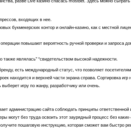
нства, разве Live казино спасась mostbet. Здесь можно сыграть 
рессов, входящих в нее.
овых букмекерских контор и онлайн-казино, как с местной лицен
 операции повышают вероятность ручной проверки и запроса д
о также являлась” “свидетельством высокой надежности.
бренду, есть международный статус, что позволяет посетителя
ек находится и верхней части экрана справа. Сортировка игр 
выберет игру по жанру, разработчику или очень.
ывает администрацию сайта соблюдать принципы ответственной 
ры могут без труда освоить этот заурядный процесс без каких
 получите пошаговую инструкцию, которая сможет вам быстро р