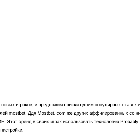
 новых игроков, и предложим списки одним популярных ставок 
лей mostbet. Ддя Mostbet. com же других аффилированных со н
 Этот бренд в своих играх использовать технологию Probably F
настройки.