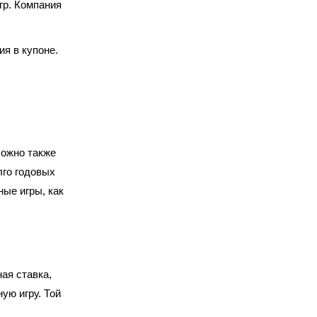
гр. Компания
я в купоне.
божно также
лго годовых
ные игры, как
ая ставка,
ую игру. Той