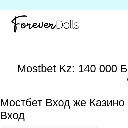
Mostbet Kz: 140 000 
Мостбет Вход же Казино
Вход