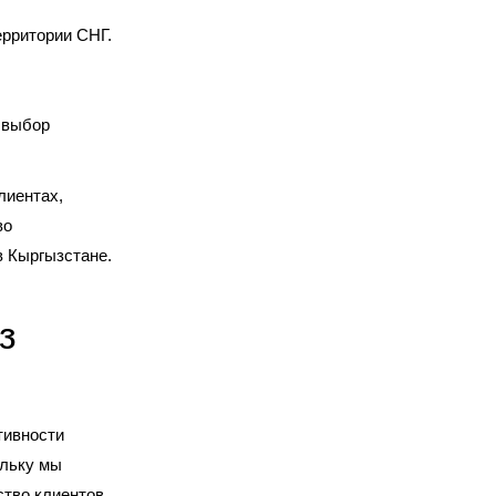
ерритории СНГ.
 выбор
лиентах,
во
в Кыргызстане.
з
тивности
ольку мы
ство клиентов