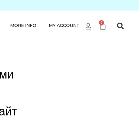
0
MORE INFO
MY ACCOUNT
сми
айт