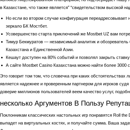
в Казахстане, что также является” “свидетельством высокой на
Но если во втором случае конфигурация переадресовывает 
зеркало БК Мостбет.
Усовершенство старта приключений же Mostbet UZ вам потре
Тимур Бекмуратов — независимый аналитик и обозреватель 
Казахстана и Единственной Азии.
Кешаут доступен на 80% событий и позволял закрыть ставк
А сайте Mostbet Casino Казахстана можно найти более 3000 
Это говорит том том, что словечка при каких обстоятельствах 
является надежнее и проверенным партнером для игроков судя 
доверие миллионов пользователей веем качество услуг, подоб
несколько Аргументов В Пользу Репута
Поклонникам классических настольных игр понравятся Roll the D
выпадет на виртуальных костях, и получайте сумма. Ваша задач