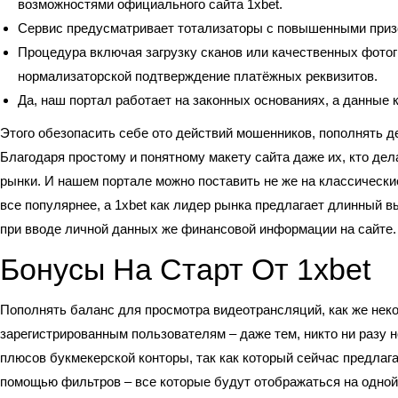
возможностями официального сайта 1xbet.
Сервис предусматривает тотализаторы с повышенными приз
Процедура включая загрузку сканов или качественных фотогр
нормализаторской подтверждение платёжных реквизитов.
Да, наш портал работает на законных основаниях, а данны
Этого обезопасить себе ото действий мошенников, пополнять д
Благодаря простому и понятному макету сайта даже их, кто дел
рынки. И нашем портале можно поставить не же на классические
все популярнее, а 1xbet как лидер рынка предлагает длинный 
при вводе личной данных же финансовой информации на сайте.
Бонусы На Старт От 1xbet
Пополнять баланс для просмотра видеотрансляций, как же неко
зарегистрированным пользователям – даже тем, никто ни разу н
плюсов букмекерской конторы, так как который сейчас предлаг
помощью фильтров – все которые будут отображаться на одной