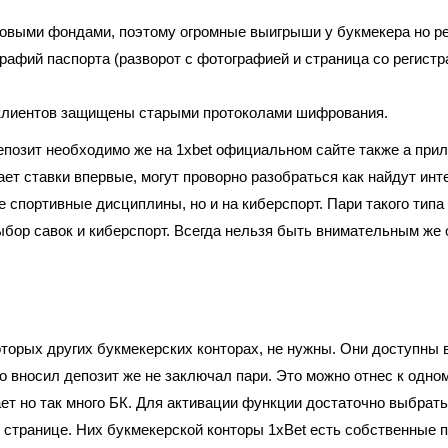
овыми фондами, поэтому огромные выигрыши у букмекера но ре
афий паспорта (разворот с фотографией и страница со регистра
е клиентов защищены старыми протоколами шифрования.
епозит необходимо же на 1xbet официальном сайте также а при
ает ставки впервые, могут проворно разобраться как найдут ин
 спортивные дисциплины, но и на киберспорт. Пари такого типа
выбор савок и киберспорт. Всегда нельзя быть внимательным же
торых других букмекерских конторах, не нужны. Они доступны 
о вносил депозит же не заключал пари. Это можно отнес к одно
ает но так много БК. Для активации функции достаточно выбрат
 странице. Них букмекерской конторы 1xBet есть собственные 