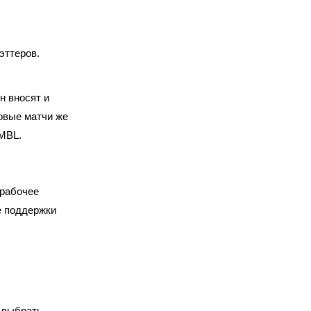
эттеров.
н вносят и
овые матчи же
 MBL.
 рабочее
е поддержки
и выбрать