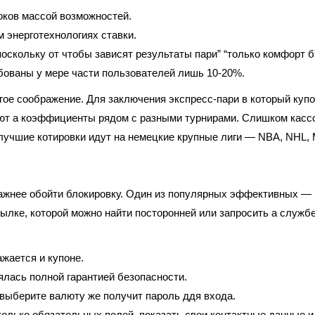
оков массой возможностей.
 энерготехнологиях ставки.
оскольку от чтобы зависят результаты пари” “только комфорт б
бованы у мере части пользователей лишь 10-20%.
гое соображение. Для заключения экспресс-пари в который купо
ают а коэффициенты рядом с разными турнирами. Слишком касс
лучшие котировки идут на немецкие крупные лиги — NBA, NHL,
 важнее обойти блокировку. Один из популярных эффективных ―
ылке, которой можно найти посторонней или запросить а служб
жается и купоне.
ялась полной гарантией безопасности.
 выберите валюту же получит пароль ддя входа.
олько обязательных полей, показать свои контактные данные 