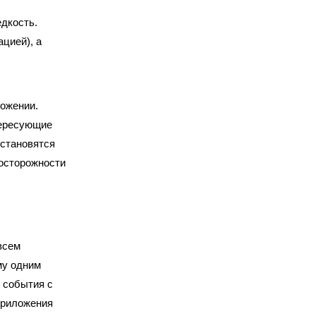
дкость.
цией), а
ложении.
тересующие
 становятся
 осторожности
всем
му одним
ь события с
приложения