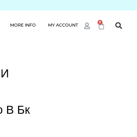
0
MORE INFO
MY ACCOUNT
 И
о В Бк