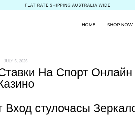
FLAT RATE SHIPPING AUSTRALIA WIDE
HOME
SHOP NOW
JULY 5, 2026
Ставки На Спорт Онлайн
Казино
т Вход стулочасы Зеркал