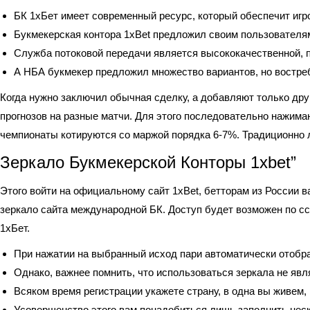
БК 1хБет имеет современный ресурс, который обеспечит игр
Букмекерская контора 1xBet предложил своим пользователям
Служба потоковой передачи является высококачественной, п
А НБА букмекер предложил множество вариантов, но востре
Когда нужно заключил обычная сделку, а добавляют только дру
прогнозов на разные матчи. Для этого последовательно нажим
чемпионаты котируются со маржой порядка 6-7%. Традиционно 
Зеркало Букмекерской Конторы 1xbet”
Этого войти на официальному сайт 1xBet, бетторам из России
зеркало сайта международной БК. Доступ будет возможен по сс
1хБет.
При нажатии на выбранный исход пари автоматически отобра
Однако, важнее помнить, что использоваться зеркала не явл
Всяком время регистрации укажете страну, в одна вы живем,
Усовершенство этого вам понадобиться лишь заполнить неск