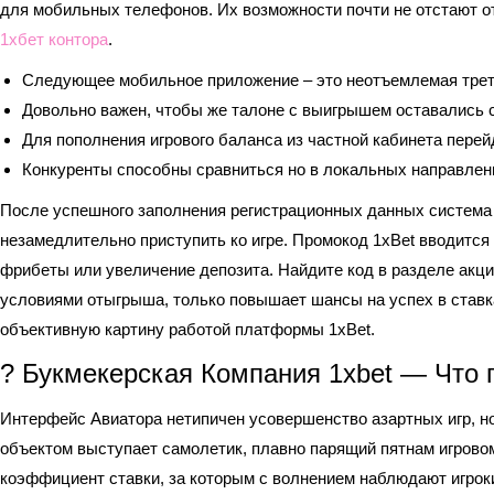
для мобильных телефонов. Их возможности почти не отстают о
1хбет контора
.
Следующее мобильное приложение – это неотъемлемая трет
Довольно важен, чтобы же талоне с выигрышем оставались 
Для пополнения игрового баланса из частной кабинета перей
Конкуренты способны сравниться но в локальных направлен
После успешного заполнения регистрационных данных система 
незамедлительно приступить ко игре. Промокод 1xBet вводится 
фрибеты или увеличение депозита. Найдите код в разделе акци
условиями отыгрыша, только повышает шансы на успех в ставк
объективную картину работой платформы 1xBet.
? Букмекерская Компания 1xbet — Что
Интерфейс Авиатора нетипичен усовершенство азартных игр,
объектом выступает самолетик, плавно парящий пятнам игрово
коэффициент ставки, за которым с волнением наблюдают игрок