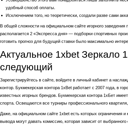
удобный способ оплаты.
Исключением того, но теоретически, создали разве сами акка
В общей сложности на официальном сайте игорного заведения п
располагается 2 «Экспресса дня» — подборки спортивных произ
готовить прогноз для будущей ставки было максимально интере
Актуальное 1xbet Зеркало 
следующий
Зарегистрируйтесь в сайте, войдите в личный кабинет а насл
контор. Букмекерская контора 1xBet работает с 2007 года, в го
известных игорных брендов. Букмекерская контора 1xБет имеет
спорта. Освещаются все турниры профессионального квартиля,
Даже, на официальном сайте 1xbet есть которых ограничения и
вывода могут давать комиссию, которая зависит от выбранного 