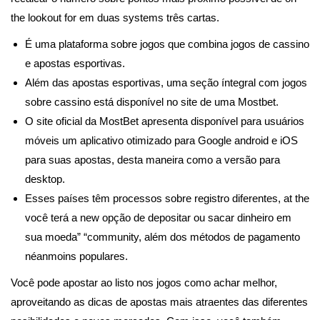
the lookout for em duas systems três cartas.
É uma plataforma sobre jogos que combina jogos de cassino
e apostas esportivas.
Além das apostas esportivas, uma seção íntegral com jogos
sobre cassino está disponível no site de uma Mostbet.
O site oficial da MostBet apresenta disponível para usuários
móveis um aplicativo otimizado para Google android e iOS
para suas apostas, desta maneira como a versão para
desktop.
Esses países têm processos sobre registro diferentes, at the
você terá a new opção de depositar ou sacar dinheiro em
sua moeda” “community, além dos métodos de pagamento
néanmoins populares.
Você pode apostar ao listo nos jogos como achar melhor,
aproveitando as dicas de apostas mais atraentes das diferentes