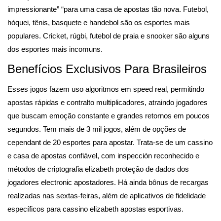
impressionante” “para uma casa de apostas tão nova. Futebol,
hóquei, tênis, basquete e handebol são os esportes mais
populares. Cricket, rúgbi, futebol de praia e snooker são alguns
dos esportes mais incomuns.
Benefícios Exclusivos Para Brasileiros
Esses jogos fazem uso algoritmos em speed real, permitindo
apostas rápidas e contralto multiplicadores, atraindo jogadores
que buscam emoção constante e grandes retornos em poucos
segundos. Tem mais de 3 mil jogos, além de opções de
cependant de 20 esportes para apostar. Trata-se de um cassino
e casa de apostas confiável, com inspección reconhecido e
métodos de criptografia elizabeth proteção de dados dos
jogadores electronic apostadores. Há ainda bônus de recargas
realizadas nas sextas-feiras, além de aplicativos de fidelidade
específicos para cassino elizabeth apostas esportivas.