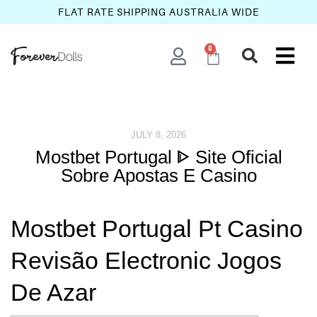
FLAT RATE SHIPPING AUSTRALIA WIDE
0
JULY 8, 2026
Mostbet Portugal ᐈ Site Oficial
Sobre Apostas E Casino
Mostbet Portugal Pt Casino
Revisão Electronic Jogos
De Azar