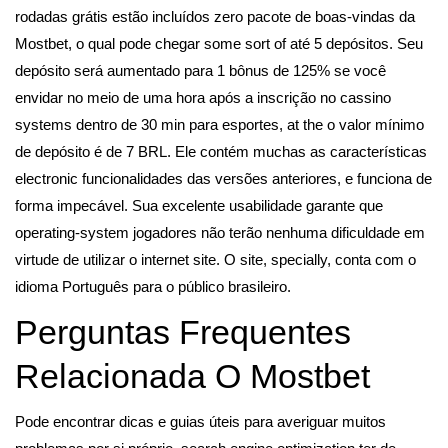
rodadas grátis estão incluídos zero pacote de boas-vindas da
Mostbet, o qual pode chegar some sort of até 5 depósitos. Seu
depósito será aumentado para 1 bônus de 125% se você
envidar no meio de uma hora após a inscrição no cassino
systems dentro de 30 min para esportes, at the o valor mínimo
de depósito é de 7 BRL. Ele contém muchas as características
electronic funcionalidades das versões anteriores, e funciona de
forma impecável. Sua excelente usabilidade garante que
operating-system jogadores não terão nenhuma dificuldade em
virtude de utilizar o internet site. O site, specially, conta com o
idioma Português para o público brasileiro.
Perguntas Frequentes
Relacionada O Mostbet
Pode encontrar dicas e guias úteis para averiguar muitos