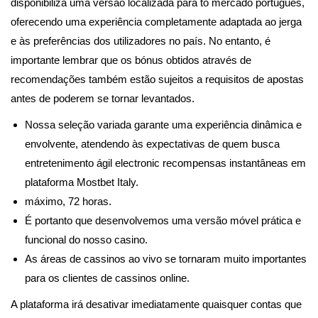
disponibiliza uma versão localizada para to mercado português,
oferecendo uma experiência completamente adaptada ao jerga
e às preferências dos utilizadores no país. No entanto, é
importante lembrar que os bónus obtidos através de
recomendações também estão sujeitos a requisitos de apostas
antes de poderem se tornar levantados.
Nossa seleção variada garante uma experiência dinâmica e
envolvente, atendendo às expectativas de quem busca
entretenimento ágil electronic recompensas instantâneas em
plataforma Mostbet Italy.
máximo, 72 horas.
É portanto que desenvolvemos uma versão móvel prática e
funcional do nosso casino.
As áreas de cassinos ao vivo se tornaram muito importantes
para os clientes de cassinos online.
A plataforma irá desativar imediatamente quaisquer contas que