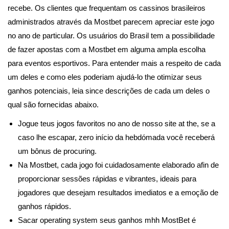
recebe. Os clientes que frequentam os cassinos brasileiros
administrados através da Mostbet parecem apreciar este jogo
no ano de particular. Os usuários do Brasil tem a possibilidade
de fazer apostas com a Mostbet em alguma ampla escolha
para eventos esportivos. Para entender mais a respeito de cada
um deles e como eles poderiam ajudá-lo the otimizar seus
ganhos potenciais, leia since descrições de cada um deles o
qual são fornecidas abaixo.
Jogue teus jogos favoritos no ano de nosso site at the, se a
caso lhe escapar, zero início da hebdómada você receberá
um bônus de procuring.
Na Mostbet, cada jogo foi cuidadosamente elaborado afin de
proporcionar sessões rápidas e vibrantes, ideais para
jogadores que desejam resultados imediatos e a emoção de
ganhos rápidos.
Sacar operating system seus ganhos mhh MostBet é