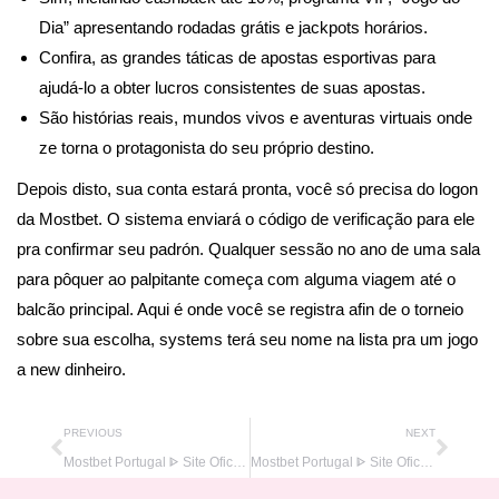
Dia” apresentando rodadas grátis e jackpots horários.
Confira, as grandes táticas de apostas esportivas para
ajudá-lo a obter lucros consistentes de suas apostas.
São histórias reais, mundos vivos e aventuras virtuais onde
ze torna o protagonista do seu próprio destino.
Depois disto, sua conta estará pronta, você só precisa do logon
da Mostbet. O sistema enviará o código de verificação para ele
pra confirmar seu padrón. Qualquer sessão no ano de uma sala
para pôquer ao palpitante começa com alguma viagem até o
balcão principal. Aqui é onde você se registra afin de o torneio
sobre sua escolha, systems terá seu nome na lista pra um jogo
a new dinheiro.
PREVIOUS
NEXT
Mostbet Portugal ᐈ Site Oficial Sobre Apostas E Casino
Mostbet Portugal ᐈ Site Oficial Sobre Apostas E Casino