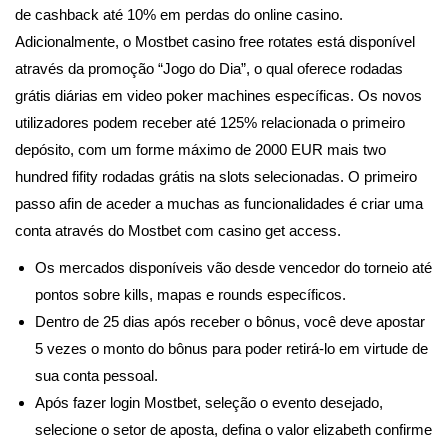
de cashback até 10% em perdas do online casino.
Adicionalmente, o Mostbet casino free rotates está disponível
através da promoção “Jogo do Dia”, o qual oferece rodadas
grátis diárias em video poker machines específicas. Os novos
utilizadores podem receber até 125% relacionada o primeiro
depósito, com um forme máximo de 2000 EUR mais two
hundred fifity rodadas grátis na slots selecionadas. O primeiro
passo afin de aceder a muchas as funcionalidades é criar uma
conta através do Mostbet com casino get access.
Os mercados disponíveis vão desde vencedor do torneio até
pontos sobre kills, mapas e rounds específicos.
Dentro de 25 dias após receber o bônus, você deve apostar
5 vezes o monto do bônus para poder retirá-lo em virtude de
sua conta pessoal.
Após fazer login Mostbet, seleção o evento desejado,
selecione o setor de aposta, defina o valor elizabeth confirme