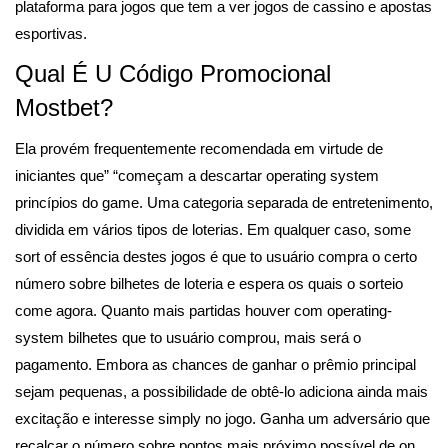
plataforma para jogos que tem a ver jogos de cassino e apostas
esportivas.
Qual É U Código Promocional
Mostbet?
Ela provém frequentemente recomendada em virtude de
iniciantes que” “começam a descartar operating system
princípios do game. Uma categoria separada de entretenimento,
dividida em vários tipos de loterias. Em qualquer caso, some
sort of essência destes jogos é que to usuário compra o certo
número sobre bilhetes de loteria e espera os quais o sorteio
come agora. Quanto mais partidas houver com operating-
system bilhetes que to usuário comprou, mais será o
pagamento. Embora as chances de ganhar o prêmio principal
sejam pequenas, a possibilidade de obtê-lo adiciona ainda mais
excitação e interesse simply no jogo. Ganha um adversário que
recalcar o número sobre pontos mais próximo possível de on