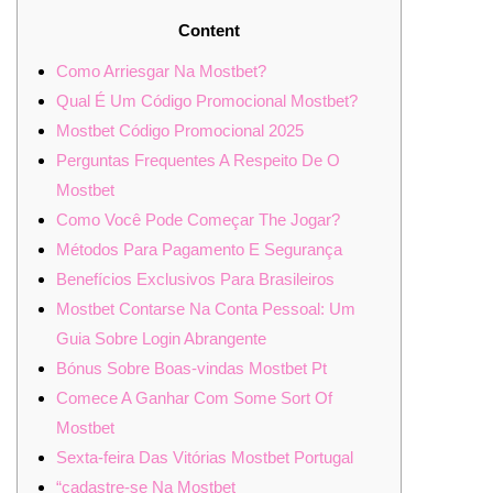
Content
Como Arriesgar Na Mostbet?
Qual É Um Código Promocional Mostbet?
Mostbet Código Promocional 2025
Perguntas Frequentes A Respeito De O
Mostbet
Como Você Pode Começar The Jogar?
Métodos Para Pagamento E Segurança
Benefícios Exclusivos Para Brasileiros
Mostbet Contarse Na Conta Pessoal: Um
Guia Sobre Login Abrangente
Bónus Sobre Boas-vindas Mostbet Pt
Comece A Ganhar Com Some Sort Of
Mostbet
Sexta-feira Das Vitórias Mostbet Portugal
“cadastre-se Na Mostbet