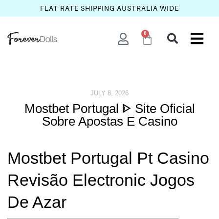
FLAT RATE SHIPPING AUSTRALIA WIDE
0
JULY 8, 2026
Mostbet Portugal ᐈ Site Oficial
Sobre Apostas E Casino
Mostbet Portugal Pt Casino
Revisão Electronic Jogos
De Azar