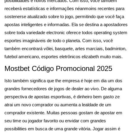
posibilidades e novos mercados. Com isso, você também
receberá estatísticas e informações néanmoins recentes para
sostenerse atualizado sobre to jogo, permitindo que você faça
apostas inteligentes e informadas. Ela se destina a apostadores
sobre toda variedade electronic oferece todos operating system
esportes imagináveis de todo o planeta. Com isso, você
também encontrará vôlei, basquete, artes marciais, badminton,
futebol americano, esportes eletrônicos elizabeth muito mais.
Mostbet Código Promocional 2025
Isto também significa que the empresa é hoje em dia um dos
grandes fornecedores de jogos de dealer ao vivo. De alguma
perspectiva de apostas esportivas, é dinheiro bem gasto ze
atrai um novo comprador ou aumenta a lealdade de um
comprador existente. Muitas pessoas gostam de apostar em
seu time ou jogador favorito ou envidar com grandes
possibilities em busca de uma grande vitória. Jogar assim é