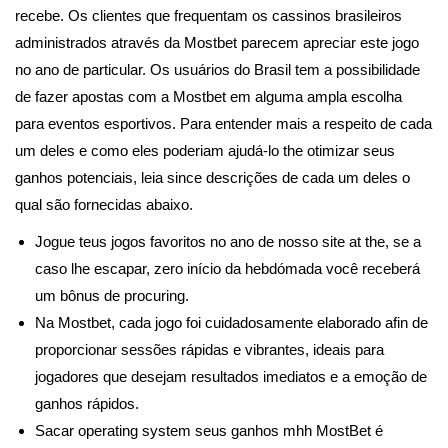
recebe. Os clientes que frequentam os cassinos brasileiros
administrados através da Mostbet parecem apreciar este jogo
no ano de particular. Os usuários do Brasil tem a possibilidade
de fazer apostas com a Mostbet em alguma ampla escolha
para eventos esportivos. Para entender mais a respeito de cada
um deles e como eles poderiam ajudá-lo the otimizar seus
ganhos potenciais, leia since descrições de cada um deles o
qual são fornecidas abaixo.
Jogue teus jogos favoritos no ano de nosso site at the, se a
caso lhe escapar, zero início da hebdómada você receberá
um bônus de procuring.
Na Mostbet, cada jogo foi cuidadosamente elaborado afin de
proporcionar sessões rápidas e vibrantes, ideais para
jogadores que desejam resultados imediatos e a emoção de
ganhos rápidos.
Sacar operating system seus ganhos mhh MostBet é