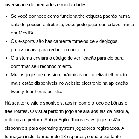
diversidade de mercados e modalidades.
Se você conhece como funciona the etiqueta padrão numa
sala de pôquer, entretanto, você pode jogar confortavelmente
em MostBet.
Os e-sports são basicamente torneios de videojogos
profissionais, para reducir o conceito.
O sistema enviará o código de verificação para ele para
confirmar seu reconocimiento.
Muitos jogos de cassino, máquinas online elizabeth muito
mais estão disponíveis no website electronic na aplicação
twenty-four horas por dia.
Há scatter e wild disponíveis, assim como o jogo de bônus e
free rotates. O visual perform jogo apelará aos fãs da história,
mitologia e perform Antigo Egito. Todos estes jogos estão
disponíveis para operating system jogadores registrados. A
formação inclui também de 18 esportes, o que é bastante