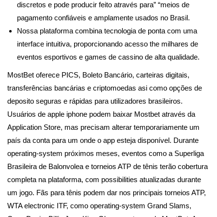
discretos e pode producir feito através para” “meios de
pagamento confiáveis e amplamente usados no Brasil.
Nossa plataforma combina tecnologia de ponta com uma
interface intuitiva, proporcionando acesso the milhares de
eventos esportivos e games de cassino de alta qualidade.
MostBet oferece PICS, Boleto Bancário, carteiras digitais,
transferências bancárias e criptomoedas asi como opções de
deposito seguras e rápidas para utilizadores brasileiros.
Usuários de apple iphone podem baixar Mostbet através da
Application Store, mas precisam alterar temporariamente um
país da conta para um onde o app esteja disponível. Durante
operating-system próximos meses, eventos como a Superliga
Brasileira de Balonvolea e torneios ATP de tênis terão cobertura
completa na plataforma, com possibilities atualizadas durante
um jogo. Fãs para tênis podem dar nos principais torneios ATP,
WTA electronic ITF, como operating-system Grand Slams,