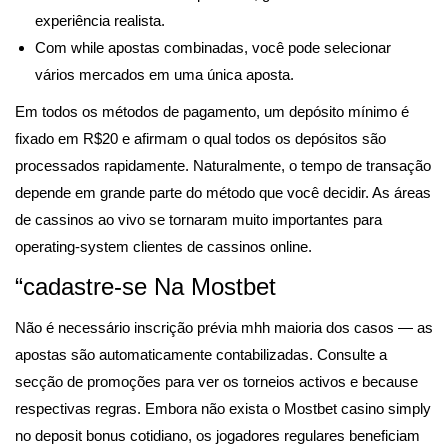
experiência realista.
Com while apostas combinadas, você pode selecionar
vários mercados em uma única aposta.
Em todos os métodos de pagamento, um depósito mínimo é
fixado em R$20 e afirmam o qual todos os depósitos são
processados rapidamente. Naturalmente, o tempo de transação
depende em grande parte do método que você decidir. As áreas
de cassinos ao vivo se tornaram muito importantes para
operating-system clientes de cassinos online.
“cadastre-se Na Mostbet
Não é necessário inscrição prévia mhh maioria dos casos — as
apostas são automaticamente contabilizadas. Consulte a
secção de promoções para ver os torneios activos e because
respectivas regras. Embora não exista o Mostbet casino simply
no deposit bonus cotidiano, os jogadores regulares beneficiam