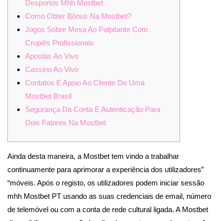
Desportos Mhh Mostbet
Como Obter Bônus Na Mostbet?
Jogos Sobre Mesa Ao Palpitante Com
Crupiês Profissionais
Apostas Ao Vivo
Cassino Ao Vivo
Contatos E Apoio Ao Cliente De Uma
Mostbet Brasil
Segurança Da Conta E Autenticação Para
Dois Fatores Na Mostbet
Ainda desta maneira, a Mostbet tem vindo a trabalhar
continuamente para aprimorar a experiência dos utilizadores”
“móveis. Após o registo, os utilizadores podem iniciar sessão
mhh Mostbet PT usando as suas credenciais de email, número
de telemóvel ou com a conta de rede cultural ligada. A Mostbet