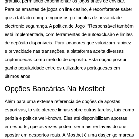
gratuito, permitindo experimentar os jogos antes de envidar.
Para os amantes de jogos on line casino, é reconfortante saber
que a tablado cumpre rigorosos protocolos de privacidade
electronic segurança. A política de Jogo” “Responsável também
está implementada, com ferramentas de autoexclusão e limites
de depósito disponíveis. Para jogadores que valorizam rapidez
e privacidade nas transações, a plataforma aceita diversas
criptomoedas como método de deposito. Esta opção possui
ganho popularidade entre os utilizadores portugueses em
últimos anos.
Opções Bancárias Na Mostbet
Além para uma extensa referencia de opções de apostas
esportivas, to site oferece linhas sobre outras tarefas, tais como
perizia e política well-known. Eles até disponibilizam apostas
em esports, que às vezes podem ser mais rentáveis do que
apostar em desportos reais. A Mostbet é uma dasjenige marcas