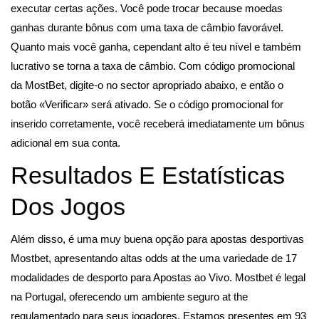
executar certas ações. Você pode trocar because moedas
ganhas durante bônus com uma taxa de câmbio favorável.
Quanto mais você ganha, cependant alto é teu nível e também
lucrativo se torna a taxa de câmbio. Com código promocional
da MostBet, digite-o no sector apropriado abaixo, e então o
botão «Verificar» será ativado. Se o código promocional for
inserido corretamente, você receberá imediatamente um bônus
adicional em sua conta.
Resultados E Estatísticas
Dos Jogos
Além disso, é uma muy buena opção para apostas desportivas
Mostbet, apresentando altas odds at the uma variedade de 17
modalidades de desporto para Apostas ao Vivo. Mostbet é legal
na Portugal, oferecendo um ambiente seguro at the
regulamentado para seus jogadores. Estamos presentes em 93