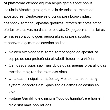
“A plataforma oferece alguma ampla gama sobre bónus,
incluindo Mostbet giros grátis, afin de todos os meios de
apostadores. Destacam-se o bônus para boas-vindas,
cashback semanal, apostas gratuitas, reforço de cotas at the
ofertas exclusivas na datas especiais. Os jogadores brasileiros
têm acesso a condições personalizadas para apostas
esportivas e games de cassino on-line.
No web site você tem some sort of opção de apostar na
equipe de sua preferência elizabeth torcer pela vitória.
Os nossos jogos são mais do os quais apenas o barulho das
moedas e o girar dos rolos das slots.
Uma das principais atrações ag Mostbet para operating
system jogadores em Spain são os games de casino ao
vivo.
Fortune Gambling é o insigne “jogo do tigrinho”, e é hoje em
dia o slot mais popular dos