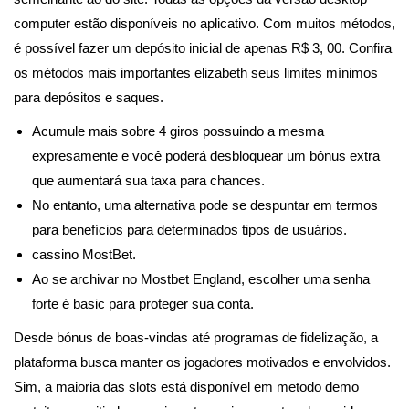
computer estão disponíveis no aplicativo. Com muitos métodos,
é possível fazer um depósito inicial de apenas R$ 3, 00. Confira
os métodos mais importantes elizabeth seus limites mínimos
para depósitos e saques.
Acumule mais sobre 4 giros possuindo a mesma
expresamente e você poderá desbloquear um bônus extra
que aumentará sua taxa para chances.
No entanto, uma alternativa pode se despuntar em termos
para benefícios para determinados tipos de usuários.
cassino MostBet.
Ao se archivar no Mostbet England, escolher uma senha
forte é basic para proteger sua conta.
Desde bónus de boas-vindas até programas de fidelização, a
plataforma busca manter os jogadores motivados e envolvidos.
Sim, a maioria das slots está disponível em metodo demo