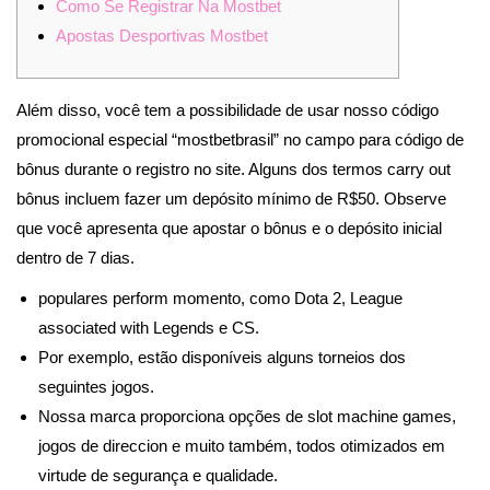
Como Se Registrar Na Mostbet
Apostas Desportivas Mostbet
Além disso, você tem a possibilidade de usar nosso código
promocional especial “mostbetbrasil” no campo para código de
bônus durante o registro no site. Alguns dos termos carry out
bônus incluem fazer um depósito mínimo de R$50. Observe
que você apresenta que apostar o bônus e o depósito inicial
dentro de 7 dias.
populares perform momento, como Dota 2, League
associated with Legends e CS.
Por exemplo, estão disponíveis alguns torneios dos
seguintes jogos.
Nossa marca proporciona opções de slot machine games,
jogos de direccion e muito também, todos otimizados em
virtude de segurança e qualidade.