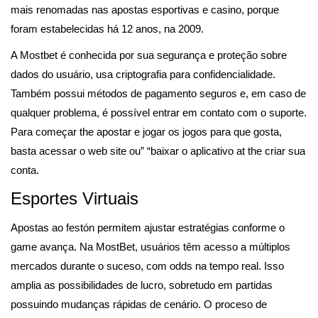
mais renomadas nas apostas esportivas e casino, porque
foram estabelecidas há 12 anos, na 2009.
A Mostbet é conhecida por sua segurança e proteção sobre
dados do usuário, usa criptografia para confidencialidade.
Também possui métodos de pagamento seguros e, em caso de
qualquer problema, é possível entrar em contato com o suporte.
Para começar the apostar e jogar os jogos para que gosta,
basta acessar o web site ou” “baixar o aplicativo at the criar sua
conta.
Esportes Virtuais
Apostas ao festón permitem ajustar estratégias conforme o
game avança. Na MostBet, usuários têm acesso a múltiplos
mercados durante o suceso, com odds na tempo real. Isso
amplia as possibilidades de lucro, sobretudo em partidas
possuindo mudanças rápidas de cenário. O proceso de