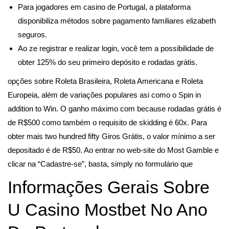
Para jogadores em casino de Portugal, a plataforma
disponibiliza métodos sobre pagamento familiares elizabeth
seguros.
Ao ze registrar e realizar login, você tem a possibilidade de
obter 125% do seu primeiro depósito e rodadas grátis.
opções sobre Roleta Brasileira, Roleta Americana e Roleta
Europeia, além de variações populares asi como o Spin in
addition to Win. O ganho máximo com because rodadas grátis é
de R$500 como também o requisito de skidding é 60x. Para
obter mais two hundred fifty Giros Grátis, o valor mínimo a ser
depositado é de R$50. Ao entrar no web-site do Most Gamble e
clicar na “Cadastre-se”, basta, simply no formulário que
Informações Gerais Sobre
U Casino Mostbet No Ano