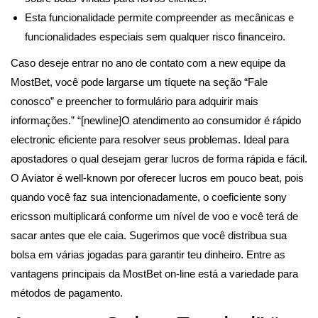
Esta funcionalidade permite compreender as mecânicas e
funcionalidades especiais sem qualquer risco financeiro.
Caso deseje entrar no ano de contato com a new equipe da
MostBet, você pode largarse um tíquete na seção “Fale
conosco” e preencher to formulário para adquirir mais
informações.” “[newline]O atendimento ao consumidor é rápido
electronic eficiente para resolver seus problemas. Ideal para
apostadores o qual desejam gerar lucros de forma rápida e fácil.
O Aviator é well-known por oferecer lucros em pouco beat, pois
quando você faz sua intencionadamente, o coeficiente sony
ericsson multiplicará conforme um nível de voo e você terá de
sacar antes que ele caia. Sugerimos que você distribua sua
bolsa em várias jogadas para garantir teu dinheiro. Entre as
vantagens principais da MostBet on-line está a variedade para
métodos de pagamento.