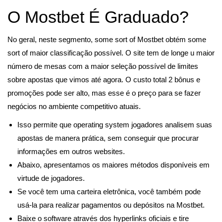
O Mostbet É Graduado?
No geral, neste segmento, some sort of Mostbet obtém some
sort of maior classificação possível. O site tem de longe u maior
número de mesas com a maior seleção possível de limites
sobre apostas que vimos até agora. O custo total 2 bônus e
promoções pode ser alto, mas esse é o preço para se fazer
negócios no ambiente competitivo atuais.
Isso permite que operating system jogadores analisem suas
apostas de manera prática, sem conseguir que procurar
informações em outros websites.
Abaixo, apresentamos os maiores métodos disponíveis em
virtude de jogadores.
Se você tem uma carteira eletrônica, você também pode
usá-la para realizar pagamentos ou depósitos na Mostbet.
Baixe o software através dos hyperlinks oficiais e tire