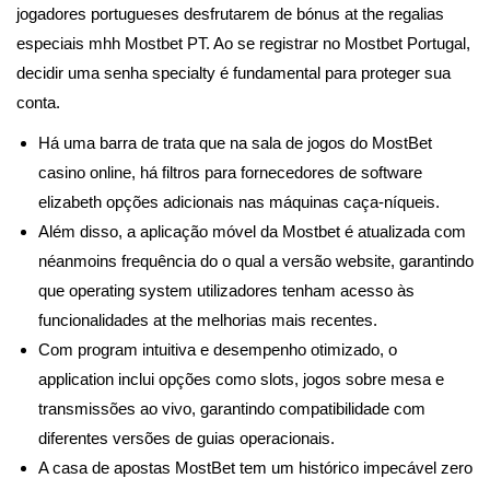
jogadores portugueses desfrutarem de bónus at the regalias
especiais mhh Mostbet PT. Ao se registrar no Mostbet Portugal,
decidir uma senha specialty é fundamental para proteger sua
conta.
Há uma barra de trata que na sala de jogos do MostBet
casino online, há filtros para fornecedores de software
elizabeth opções adicionais nas máquinas caça-níqueis.
Além disso, a aplicação móvel da Mostbet é atualizada com
néanmoins frequência do o qual a versão website, garantindo
que operating system utilizadores tenham acesso às
funcionalidades at the melhorias mais recentes.
Com program intuitiva e desempenho otimizado, o
application inclui opções como slots, jogos sobre mesa e
transmissões ao vivo, garantindo compatibilidade com
diferentes versões de guias operacionais.
A casa de apostas MostBet tem um histórico impecável zero