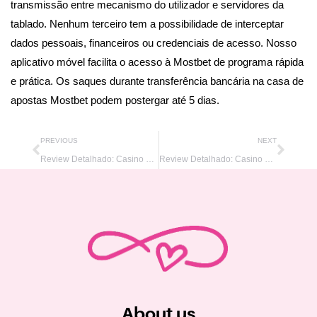
transmissão entre mecanismo do utilizador e servidores da
tablado. Nenhum terceiro tem a possibilidade de interceptar
dados pessoais, financeiros ou credenciais de acesso. Nosso
aplicativo móvel facilita o acesso à Mostbet de programa rápida
e prática. Os saques durante transferência bancária na casa de
apostas Mostbet podem postergar até 5 dias.
PREVIOUS
NEXT
Review Detalhado: Casino Online E Apostas 2025
Review Detalhado: Casino Online E Apostas 2025
About us