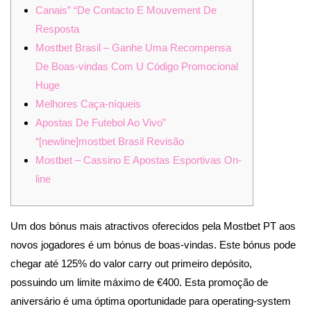
Canais” “De Contacto E Mouvement De
Resposta
Mostbet Brasil – Ganhe Uma Recompensa
De Boas-vindas Com U Código Promocional
Huge
Melhores Caça-níqueis
Apostas De Futebol Ao Vivo”
“[newline]mostbet Brasil Revisão
Mostbet – Cassino E Apostas Esportivas On-
line
Um dos bónus mais atractivos oferecidos pela Mostbet PT aos
novos jogadores é um bónus de boas-vindas. Este bónus pode
chegar até 125% do valor carry out primeiro depósito,
possuindo um limite máximo de €400. Esta promoção de
aniversário é uma óptima oportunidade para operating-system