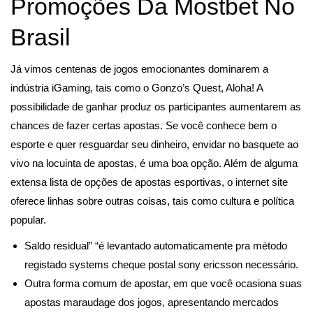
Promoções Da Mostbet No
Brasil
Já vimos centenas de jogos emocionantes dominarem a
indústria iGaming, tais como o Gonzo’s Quest, Aloha! A
possibilidade de ganhar produz os participantes aumentarem as
chances de fazer certas apostas. Se você conhece bem o
esporte e quer resguardar seu dinheiro, envidar no basquete ao
vivo na locuinta de apostas, é uma boa opção. Além de alguma
extensa lista de opções de apostas esportivas, o internet site
oferece linhas sobre outras coisas, tais como cultura e política
popular.
Saldo residual” “é levantado automaticamente pra método
registado systems cheque postal sony ericsson necessário.
Outra forma comum de apostar, em que você ocasiona suas
apostas maraudage dos jogos, apresentando mercados