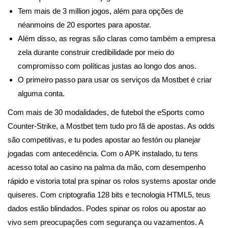
Tem mais de 3 million jogos, além para opções de
néanmoins de 20 esportes para apostar.
Além disso, as regras são claras como também a empresa
zela durante construir credibilidade por meio do
compromisso com políticas justas ao longo dos anos.
O primeiro passo para usar os serviços da Mostbet é criar
alguma conta.
Com mais de 30 modalidades, de futebol the eSports como
Counter-Strike, a Mostbet tem tudo pro fã de apostas. As odds
são competitivas, e tu podes apostar ao festón ou planejar
jogadas com antecedência. Com o APK instalado, tu tens
acesso total ao casino na palma da mão, com desempenho
rápido e vistoria total pra spinar os rolos systems apostar onde
quiseres. Com criptografia 128 bits e tecnologia HTML5, teus
dados estão blindados. Podes spinar os rolos ou apostar ao
vivo sem preocupações com segurança ou vazamentos. A