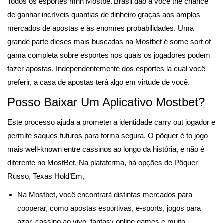
Todos os esportes mhh Mostbet Brasil dão a você the chance
de ganhar incríveis quantias de dinheiro graças aos amplos
mercados de apostas e às enormes probabilidades. Uma
grande parte dieses mais buscadas na Mostbet é some sort of
gama completa sobre esportes nos quais os jogadores podem
fazer apostas. Independentemente dos esportes la cual você
preferir, a casa de apostas terá algo em virtude de você.
Posso Baixar Um Aplicativo Mostbet?
Este processo ajuda a prometer a identidade carry out jogador e
permite saques futuros para forma segura. O pôquer é to jogo
mais well-known entre cassinos ao longo da história, e não é
diferente no MostBet. Na plataforma, há opções de Pôquer
Russo, Texas Hold’Em,
Na Mostbet, você encontrará distintas mercados para
cooperar, como apostas esportivas, e-sports, jogos para
azar, cassino ao vivo, fantasy online games e muito