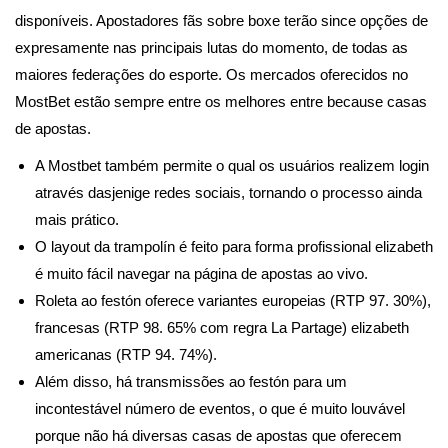
disponíveis. Apostadores fãs sobre boxe terão since opções de
expresamente nas principais lutas do momento, de todas as
maiores federações do esporte. Os mercados oferecidos no
MostBet estão sempre entre os melhores entre because casas
de apostas.
A Mostbet também permite o qual os usuários realizem login
através dasjenige redes sociais, tornando o processo ainda
mais prático.
O layout da trampolín é feito para forma profissional elizabeth
é muito fácil navegar na página de apostas ao vivo.
Roleta ao festón oferece variantes europeias (RTP 97. 30%),
francesas (RTP 98. 65% com regra La Partage) elizabeth
americanas (RTP 94. 74%).
Além disso, há transmissões ao festón para um
incontestável número de eventos, o que é muito louvável
porque não há diversas casas de apostas que oferecem