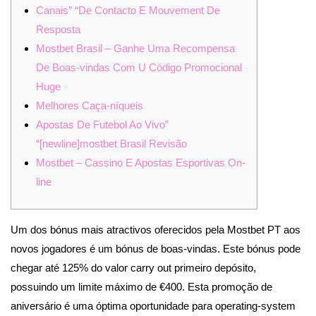
Canais” “De Contacto E Mouvement De
Resposta
Mostbet Brasil – Ganhe Uma Recompensa
De Boas-vindas Com U Código Promocional
Huge
Melhores Caça-níqueis
Apostas De Futebol Ao Vivo”
“[newline]mostbet Brasil Revisão
Mostbet – Cassino E Apostas Esportivas On-
line
Um dos bónus mais atractivos oferecidos pela Mostbet PT aos
novos jogadores é um bónus de boas-vindas. Este bónus pode
chegar até 125% do valor carry out primeiro depósito,
possuindo um limite máximo de €400. Esta promoção de
aniversário é uma óptima oportunidade para operating-system