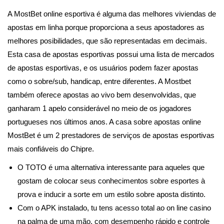
A MostBet online esportiva é alguma das melhores viviendas de
apostas em linha porque proporciona a seus apostadores as
melhores posibilidades, que são representadas em decimais.
Esta casa de apostas esportivas possui uma lista de mercados
de apostas esportivas, e os usuários podem fazer apostas
como o sobre/sub, handicap, entre diferentes. A Mostbet
também oferece apostas ao vivo bem desenvolvidas, que
ganharam 1 apelo considerável no meio de os jogadores
portugueses nos últimos anos. A casa sobre apostas online
MostBet é um 2 prestadores de serviços de apostas esportivas
mais confiáveis do Chipre.
O TOTO é uma alternativa interessante para aqueles que
gostam de colocar seus conhecimentos sobre esportes à
prova e inducir a sorte em um estilo sobre aposta distinto.
Com o APK instalado, tu tens acesso total ao on line casino
na palma de uma mão, com desempenho rápido e controle