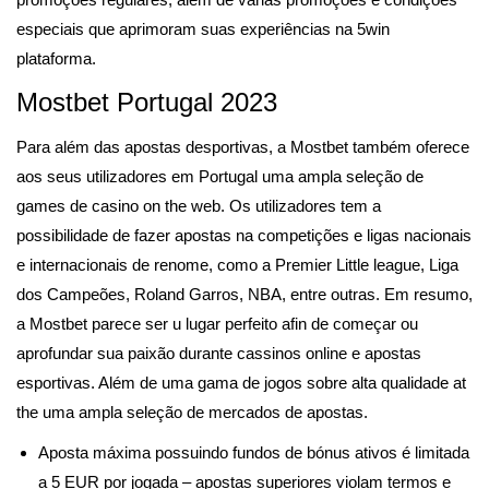
especiais que aprimoram suas experiências na 5win
plataforma.
Mostbet Portugal 2023
Para além das apostas desportivas, a Mostbet também oferece
aos seus utilizadores em Portugal uma ampla seleção de
games de casino on the web. Os utilizadores tem a
possibilidade de fazer apostas na competições e ligas nacionais
e internacionais de renome, como a Premier Little league, Liga
dos Campeões, Roland Garros, NBA, entre outras. Em resumo,
a Mostbet parece ser u lugar perfeito afin de começar ou
aprofundar sua paixão durante cassinos online e apostas
esportivas. Além de uma gama de jogos sobre alta qualidade at
the uma ampla seleção de mercados de apostas.
Aposta máxima possuindo fundos de bónus ativos é limitada
a 5 EUR por jogada – apostas superiores violam termos e