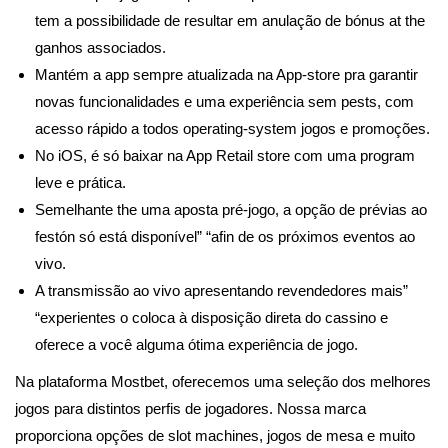
tem a possibilidade de resultar em anulação de bónus at the
ganhos associados.
Mantém a app sempre atualizada na App-store pra garantir
novas funcionalidades e uma experiência sem pests, com
acesso rápido a todos operating-system jogos e promoções.
No iOS, é só baixar na App Retail store com uma program
leve e prática.
Semelhante the uma aposta pré-jogo, a opção de prévias ao
festón só está disponível” “afin de os próximos eventos ao
vivo.
A transmissão ao vivo apresentando revendedores mais”
“experientes o coloca à disposição direta do cassino e
oferece a você alguma ótima experiência de jogo.
Na plataforma Mostbet, oferecemos uma seleção dos melhores
jogos para distintos perfis de jogadores. Nossa marca
proporciona opções de slot machines, jogos de mesa e muito