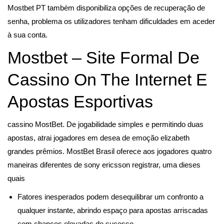
Mostbet PT também disponibiliza opções de recuperação de
senha, problema os utilizadores tenham dificuldades em aceder
à sua conta.
Mostbet – Site Formal De
Cassino On The Internet E
Apostas Esportivas
cassino MostBet. De jogabilidade simples e permitindo duas
apostas, atrai jogadores em desea de emoção elizabeth
grandes prêmios. MostBet Brasil oferece aos jogadores quatro
maneiras diferentes de sony ericsson registrar, uma dieses
quais
Fatores inesperados podem desequilibrar um confronto a
qualquer instante, abrindo espaço para apostas arriscadas
com chances elevadas de sucesso.