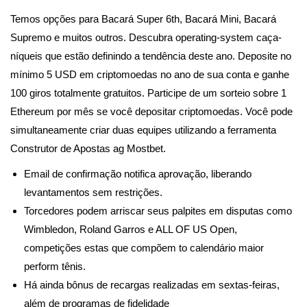
Temos opções para Bacará Super 6th, Bacará Mini, Bacará
Supremo e muitos outros. Descubra operating-system caça-
níqueis que estão definindo a tendência deste ano. Deposite no
mínimo 5 USD em criptomoedas no ano de sua conta e ganhe
100 giros totalmente gratuitos. Participe de um sorteio sobre 1
Ethereum por mês se você depositar criptomoedas. Você pode
simultaneamente criar duas equipes utilizando a ferramenta
Construtor de Apostas ag Mostbet.
Email de confirmação notifica aprovação, liberando
levantamentos sem restrições.
Torcedores podem arriscar seus palpites em disputas como
Wimbledon, Roland Garros e ALL OF US Open,
competições estas que compõem to calendário maior
perform tênis.
Há ainda bônus de recargas realizadas em sextas-feiras,
além de programas de fidelidade