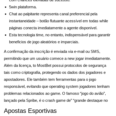
5win plataforma.
Chat ao palpitante representa canal preferencial pela
instantaneidade – botão flutuante acessível em todas while
páginas conecta imediatamente a agente disponível.
Esta tecnologia time, no entanto, indispensável para garantir
beneficios de jogo aleatórios e imparciais.
A confirmação da inscrição é enviada via e-mail ou SMS,
permitindo que um usuário comece a new jogar imediatamente.
Além da licença, to MostBet possui protocolos de segurança
tais como criptografia, protegendo os dados dos jogadores e
apostadores. Ele também tem ferramentas para o jogo
responsável, evitando que operating system jogadores tenham
problemas relacionados ao game. O famoso “jogo do avião”,
lançado pela Spribe, é o crash game de” “grande destaque no
Apostas Esportivas