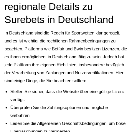
regionale Details zu
Surebets in Deutschland
In Deutschland sind die Regeln für Sportwetten klar geregelt,
und es ist wichtig, die rechtlichen Rahmenbedingungen zu
beachten. Platforms wie Betfair und Bwin besitzen Lizenzen, die
es ihnen ermöglichen, in Deutschland tätig zu sein. Jedoch hat
jede Plattform ihre eigenen Richtlinien, insbesondere bezüglich
der Verarbeitung von Zahlungen und Nutzerverifikationen. Hier
sind einige Dinge, die Sie beachten sollten:
Stellen Sie sicher, dass die Website über eine gültige Lizenz
verfügt.
Überprüfen Sie die Zahlungsoptionen und mögliche
Gebühren.
Lesen Sie die Allgemeinen Geschäftsbedingungen, um böse
Überraschungen zu vermeiden.