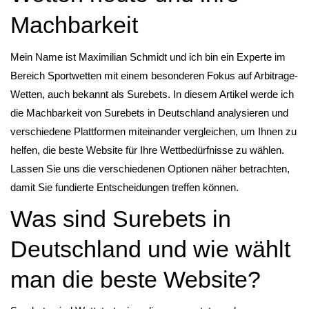
Machbarkeit
Mein Name ist Maximilian Schmidt und ich bin ein Experte im
Bereich Sportwetten mit einem besonderen Fokus auf Arbitrage-
Wetten, auch bekannt als Surebets. In diesem Artikel werde ich
die Machbarkeit von Surebets in Deutschland analysieren und
verschiedene Plattformen miteinander vergleichen, um Ihnen zu
helfen, die beste Website für Ihre Wettbedürfnisse zu wählen.
Lassen Sie uns die verschiedenen Optionen näher betrachten,
damit Sie fundierte Entscheidungen treffen können.
Was sind Surebets in
Deutschland und wie wählt
man die beste Website?