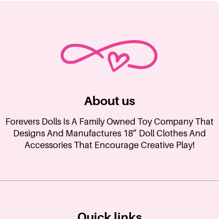
About us
Forevers Dolls Is A Family Owned Toy Company That
Designs And Manufactures 18” Doll Clothes And
Accessories That Encourage Creative Play!
Quick links